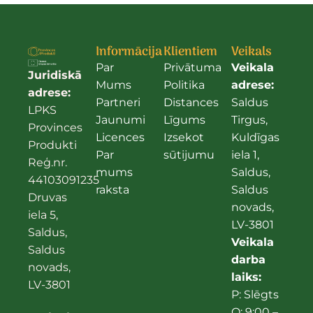
Informācija
Klientiem
Veikals
Par
Privātuma
Veikala
Juridiskā
Mums
Politika
adrese:
adrese:
Partneri
Distances
Saldus
LPKS
Jaunumi
Līgums
Tirgus,
Provinces
Licences
Izsekot
Kuldīgas
Produkti
Par
sūtijumu
iela 1,
Reģ.nr.
mums
Saldus,
44103091235
raksta
Saldus
Druvas
novads,
iela 5,
LV-3801
Saldus,
Veikala
Saldus
darba
novads,
laiks:
LV-3801
P: Slēgts
O: 9:00 –