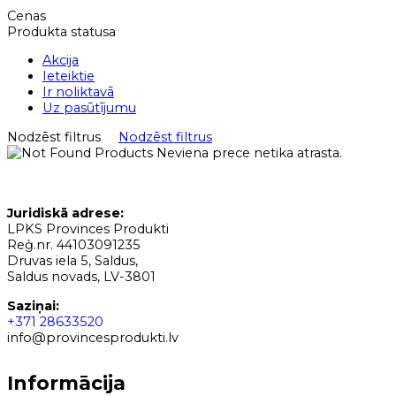
Cenas
Produkta statusa
Akcija
Ieteiktie
Ir noliktavā
Uz pasūtījumu
Nodzēst filtrus
Nodzēst filtrus
Neviena prece netika atrasta.
Juridiskā adrese:
LPKS Provinces Produkti
Reģ.nr. 44103091235
Druvas iela 5, Saldus,
Saldus novads, LV-3801
Saziņai:
+371 28633520
info@provincesprodukti.lv
Informācija