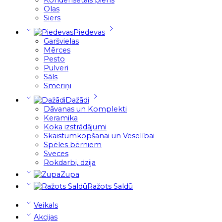
Olas
Siers
Piedevas
Garšvielas
Mērces
Pesto
Pulveri
Sāls
Smēriņi
Dažādi
Dāvanas un Komplekti
Keramika
Koka izstrādājumi
Skaistumkopšanai un Veselībai
Spēles bērniem
Sveces
Rokdarbi, dzija
Zupa
Ražots Saldū
Veikals
Akcijas