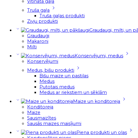
Vītināta gaļa
Truša gaļa
Truša gaļas produkti
Zivju produkti
Graudaugi, milti, un p
Graudaugi
Makaroni
Milti
Konservējumi, medus
Konservējumi
Medus, bišu produkti
Bišu maize un pastilas
Medus
Putotais medus
Medus ar riekstiem un sēklām
Maize un konditoreja
Konditoreja
Maize
Sausmaizītes
Sausās maizes maisījumi
Piena produkti un olas
Kondensētais piens