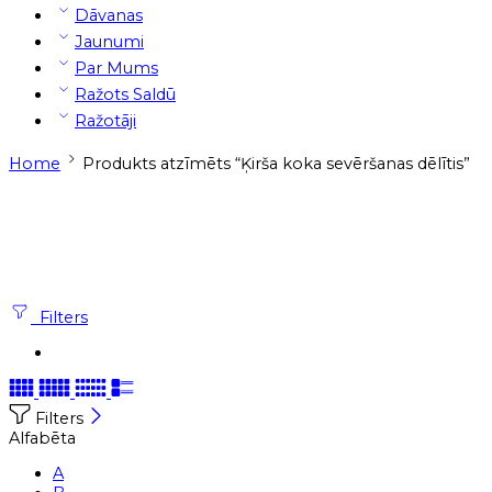
Dāvanas
Jaunumi
Par Mums
Ražots Saldū
Ražotāji
Home
Produkts atzīmēts “Ķirša koka sevēršanas dēlītis”
Filters
Filters
Alfabēta
A