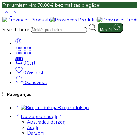
Pirkumiem virs 70.00€ bezmaksas piegāde!
Search here
Meklēt
0
Cart
0
Wishlist
0
Salīdzināt
Kategorijas
Bio produkcija
Dārzeņi un augļi
Apstrādāti dārzeņi
Augļi
Dārzeņi