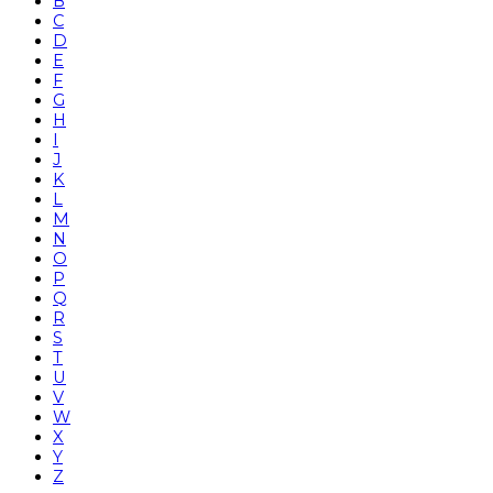
B
C
D
E
F
G
H
I
J
K
L
M
N
O
P
Q
R
S
T
U
V
W
X
Y
Z