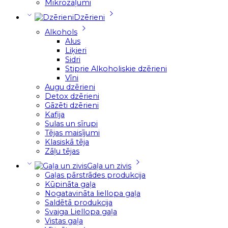
Mikrozaļumi
Dzērieni
Alkohols
Alus
Liķieri
Sidri
Stiprie Alkoholiskie dzērieni
Vīni
Augu dzērieni
Detox dzērieni
Gāzēti dzērieni
Kafija
Sulas un sīrupi
Tējas maisījumi
Klasiskā tēja
Zāļu tējas
Gaļa un zivis
Gaļas pārstrādes produkcija
Kūpināta gaļa
Nogatavināta liellopa gaļa
Saldētā produkcija
Svaiga Liellopa gaļa
Vistas gaļa