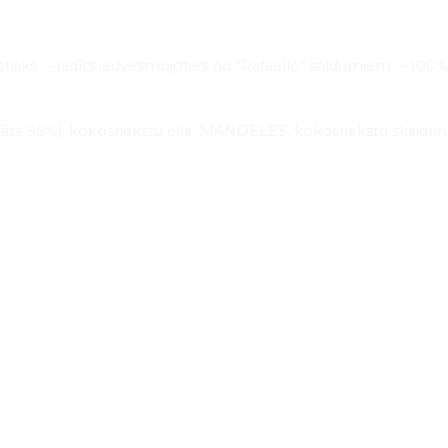
tisks – radīts iedvesmojoties no “Rafaello” saldumiem – 100
s 95%), kokosriekstu eļļa, MANDELES, kokosriekstu skaidriņas 