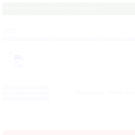
Pirkumiem virs 70.00€ bezmaksas piegāde!
0
Cart
Search here