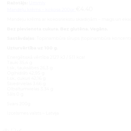
Ražotājs:
Ummly
€
4.40
Mandeļu krēms – kokosa 200gr
Mandeļu krēms ar kokosriekstu skaidiņām – maigs un ekso
Bez pievienota cukura. Bez glutēna. Vegāns.
Sastāvdaļas
: Topinambūra sīrups (topinambūra koncentrāt
Uzturvērtība uz 100 g.
Enerģētiskā vērtība 2127 kJ / 511 kcal
Tauki 35,4 g
t.sk., tauksābes 26,3 g
Ogļhidrāti 42,95 g
t.sk., cukuri 42,16 g
Šķiedrvielas 3.66 g
Olbaltumvielas 3.34 g
Sāls 0 g
Svars 200g
Izcelsmes valsts – Latvija