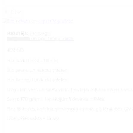
Ražotājs:
Prosvego
Bio riekstu un ogu trifeļu izlase
BIO produkts
€
9.50
Bio lazdu riekstu trifeles
Bio aveņu un riekstu trifeles
Bio kaņepju un ķiršu trifeles
Uzglabāt vēsā un sausā vietā. Pēc iepakojuma atvēršanas uzg
Svars: 170 grami. Iepakojumā deviņas trifeles.
Bez laktozes, kofeīna, pievienota cukura, glutēna, bez Ģ
Izcelsmes valsts – Latvija