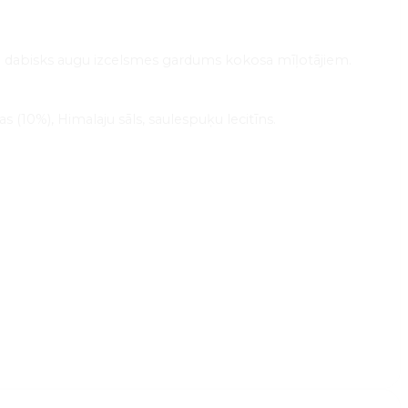
% dabisks augu izcelsmes gardums kokosa mīļotājiem.
(10%), Himalaju sāls, saulespuķu lecitīns.