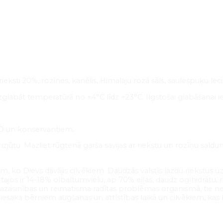
eksti 20%, rozīnes, kanēlis, Himalaju rozā sāls, saulespuķu lecitī
zglabāt temperatūrā no +4°C līdz +23°C. Ilgstošai glabāšanai i
MO un konservantiem.
s izjūtu. Mazliet rūgtenā garša savijas ar riekstu un rozīņu sa
em, ko Dievs dāvājis cilvēkiem. Daudzās valstīs lazdu riekstus u
ajos ir 14-18% olbaltumvielu, ap 70% eļļas, daudz ogļhidrātu, m
 mazasinības un reimatisma radītas problēmas organismā, tie n
īpaši iesaka bērniem augšanas un attīstības laikā un cilvēkiem, k