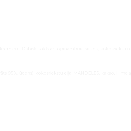
s” krēmiem. Dabiski salds ar topinambūra sīrupu, kokosriekst
 95%, ūdens), kokosriekstu eļļa, MANDELES, kakao, Himalaju 