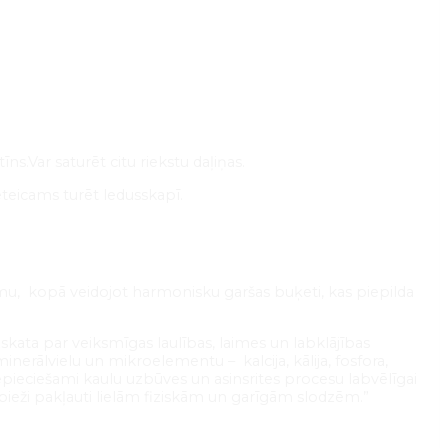
ns.Var saturēt citu riekstu daļiņas.
eteicams turēt ledusskapī.
ldumu, kopā veidojot harmonisku garšas buķeti, kas piepilda
zskata par veiksmīgas laulības, laimes un labklājības
inerālvielu un mikroelementu – kalcija, kālija, fosfora,
epieciešami kaulu uzbūves un asinsrites procesu labvēlīgai
as bieži pakļauti lielām fiziskām un garīgām slodzēm.”