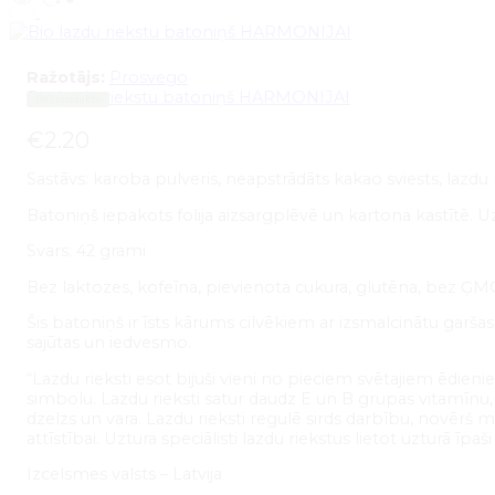
Ražotājs:
Prosvego
Bio lazdu riekstu batoniņš HARMONIJAI
BIO produkts
€
2.20
Sastāvs: karoba pulveris, neapstrādāts kakao sviests, lazdu ri
Batoniņš iepakots folija aizsargplēvē un kartona kastītē. U
Svars: 42 grami
Bez laktozes, kofeīna, pievienota cukura, glutēna, bez Ģ
Šis batoniņš ir īsts kārums cilvēkiem ar izsmalcinātu garša
sajūtas un iedvesmo.
“Lazdu rieksti esot bijuši vieni no pieciem svētajiem ēdieni
simbolu. Lazdu rieksti satur daudz E un B grupas vitamīnu, t
dzelzs un vara. Lazdu rieksti regulē sirds darbību, novērš
attīstībai. Uztura speciālisti lazdu riekstus lietot uzturā 
Izcelsmes valsts – Latvija