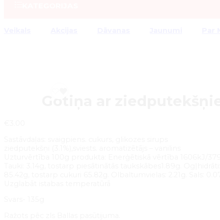
KATEGORIJAS
Veikals
Akcijas
Dāvanas
Jaunumi
Par
Gotiņa ar ziedputekšņ
€
3.00
Sastāvdaļas: svaigpiens. cukurs, glikozes sirups
ziedputekšņi (3.1%),sviests. aromatizētājs – vanilins
Uzturvērtība 100g produkta: Enerģētiskā vērtība 1606kJ/379
Tauki: 3.14g, tostarp piesātinātās taukskābes1.89g. Og|hidrāti
85.42g, tostarp cukuri 65.82g. Olbaltumvielas: 2.21g. Sals: 0.0
Uzglabāt istabas temperatūrā
Svars- 135g
Ražots pêc zls Ballas pasūtijuma.