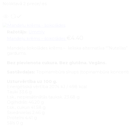
Noliktavā 2 prece/-es
Ražotājs:
Ummly
€
4.40
Mandeļu krēms – šokolādes
Mandeļu šokolādes krēms – lieliska alternatīva “”Nutella
gardums.
Bez pievienota cukura. Bez glutēna. Vegāns.
Sastāvdaļas:
Topinambūra sīrups (topinambūra koncentrāts
Uzturvērtība uz 100 g.
Enerģētiskā vērtība 2074 kJ / 498 kcal
Tauki 33.6 g
t.sk., nepiesātinātās tauksk. 23.68 g
Ogļhidrāti 46.20 g
t.sk., cukuri 41.58 g
Šķiedrvielas 2.46 g
Proteīni 4.41 g
Sāls 0 g