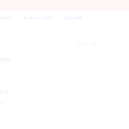
 Mums
Ražots Saldū
Ražotāji
Sold Out
iem
kcal.
:
7g