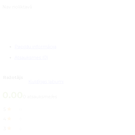
Nav noliktavā
Papildu informācija
Atsauksmes (0)
Ražotājs
Kuldīgas labumi
0.00
0 atsauksme/es
5
0
4
0
3
0