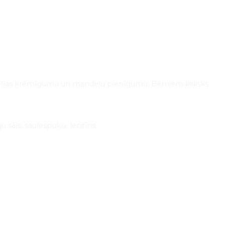
u eļļas krēmīgumu un mandeļu pienīgumu. Bērniem lielisks
sāls, saulespuķu lecitīns.