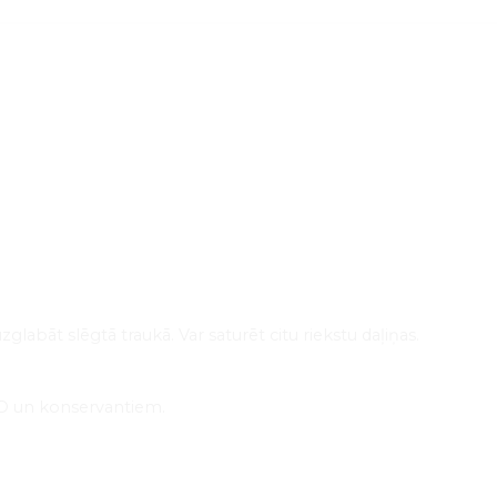
labāt slēgtā traukā. Var saturēt citu riekstu daļiņas.
MO un konservantiem.