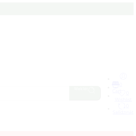
0
Meklēt
Cart
0
Wishlist
0
Salīdzināt