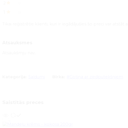
2
0
1
0
Tikai reģistrētie klienti, kuri ir iegādājušies šo preci var atstā
Atsauksmes
Atsaukšmju nav.
Kategorija:
Saldumi
Birka:
#Gotiņa ar ziedputekšņiem
Saistītās preces