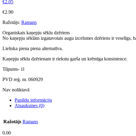
€
2.05
€
2.90
Ražotājs:
Ramans
Organiskais kaņepju sēklu dzēriens
No kaņepju sēklām izgatavotais augu izcelsmes dzēriens ir veselīgs, 
Lieliska piena piena alternatīva.
Kaņepju sēklu dzērienam ir riekstu garša un krēmīga konsistence.
Tilpums- 1l
PVD reģ. nr. 060929
Nav noliktavā
Papildu informācija
Atsauksmes (0)
Ražotājs
Ramans
0.00