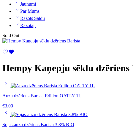
Jaunumi
Par Mums
Ražots Saldū
Ražotāji
Sold Out
Hempy Kaņepju sēklu dzēriens 
Auzu dzēriens Barista Edition OATLY 1L
€
3.00
Sojas-auzu dzēriens Barista 3.8% BIO