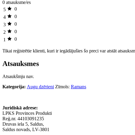
0 atsauksme/es
0
5
0
4
0
3
0
2
0
1
Tikai reģistrētie klienti, kuri ir iegādājušies šo preci var atstāt atsauks
Atsauksmes
Atsaukšmju nav.
Kategorija:
Augu dzērieni
Zīmols:
Ramans
Juridiskā adrese:
LPKS Provinces Produkti
Reģ.nr. 44103091235
Druvas iela 5, Saldus,
Saldus novads, LV-3801