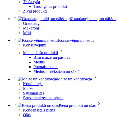
Truša gaļa
Truša gaļas produkti
Zivju produkti
Graudaugi, milti, un pākšau
Graudaugi
Makaroni
Milti
Konservējumi, medus
Konservējumi
Medus, bišu produkti
Bišu maize un pastilas
Medus
Putotais medus
Medus ar riekstiem un sēklām
Maize un konditoreja
Konditoreja
Maize
Sausmaizītes
Sausās maizes maisījumi
Piena produkti un olas
Kondensētais piens
Olas