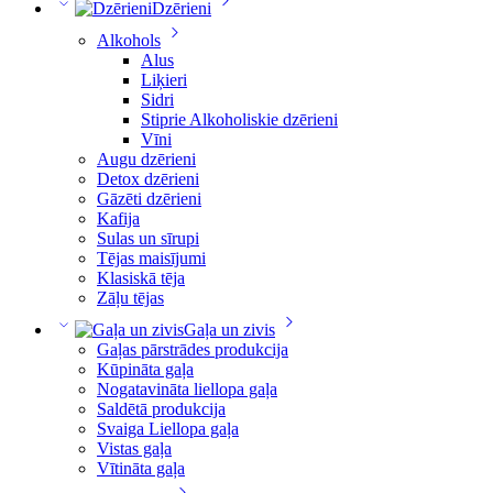
Dzērieni
Alkohols
Alus
Liķieri
Sidri
Stiprie Alkoholiskie dzērieni
Vīni
Augu dzērieni
Detox dzērieni
Gāzēti dzērieni
Kafija
Sulas un sīrupi
Tējas maisījumi
Klasiskā tēja
Zāļu tējas
Gaļa un zivis
Gaļas pārstrādes produkcija
Kūpināta gaļa
Nogatavināta liellopa gaļa
Saldētā produkcija
Svaiga Liellopa gaļa
Vistas gaļa
Vītināta gaļa