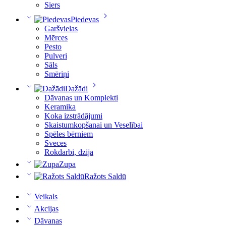
Siers
Piedevas
Garšvielas
Mērces
Pesto
Pulveri
Sāls
Smēriņi
Dažādi
Dāvanas un Komplekti
Keramika
Koka izstrādājumi
Skaistumkopšanai un Veselībai
Spēles bērniem
Sveces
Rokdarbi, dzija
Zupa
Ražots Saldū
Veikals
Akcijas
Dāvanas