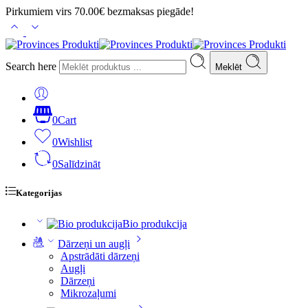
Pirkumiem virs 70.00€ bezmaksas piegāde!
Search here
Meklēt
0
Cart
0
Wishlist
0
Salīdzināt
Kategorijas
Bio produkcija
Dārzeņi un augļi
Apstrādāti dārzeņi
Augļi
Dārzeņi
Mikrozaļumi