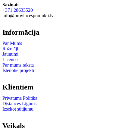
Saziņai:
+371 28633520
info@provincesprodukti.lv
Informācija
Par Mums
Ražotāji
Jaunumi
Licences
Par mums raksta
Īstenotie projekti
Klientiem
Privātuma Politika
Distances Līgums
Izsekot sūtijumu
Veikals