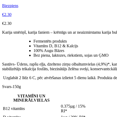
Biezpiens
€
2.30
€
2.30
Karija smēriņš, karija faniem – krēmīgs un ar neaizmirstamu karija buķe
Fermentēts produkts
Vitamīns D, B12 & Kalcijs
100% Augu Bāzes
Bez piena, laktozes, riekstiem, sojas un ĢMO
Sastāvs- Ūdens, rapšu eļļa, dzelteno zirņu olbaltumvielas (4,9%)*, kart
stabilizētājs trikalcija fosfāts, biezinātājs želēna sveķi, konservants:kā
Uzglabāt 2 līdz 6 C, pēc atvēršanas izlietot 5 dienu laikā. Produkta 
Svars-150g
VITAMĪNI UN
MINERĀLVIELAS
0.375µg / 15%
B12 vitamīns
RI*