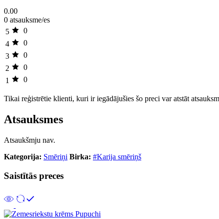
0.00
0 atsauksme/es
0
5
0
4
0
3
0
2
0
1
Tikai reģistrētie klienti, kuri ir iegādājušies šo preci var atstāt atsauks
Atsauksmes
Atsaukšmju nav.
Kategorija:
Smēriņi
Birka:
#Karija smēriņš
Saistītās preces