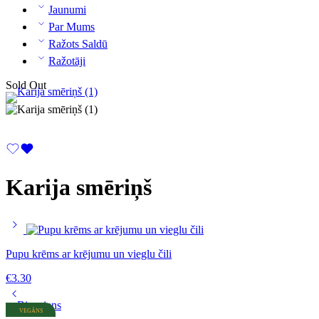
Jaunumi
Par Mums
Ražots Saldū
Ražotāji
Sold Out
Karija smēriņš
Pupu krēms ar krējumu un vieglu čili
€
3.30
VEGĀNS