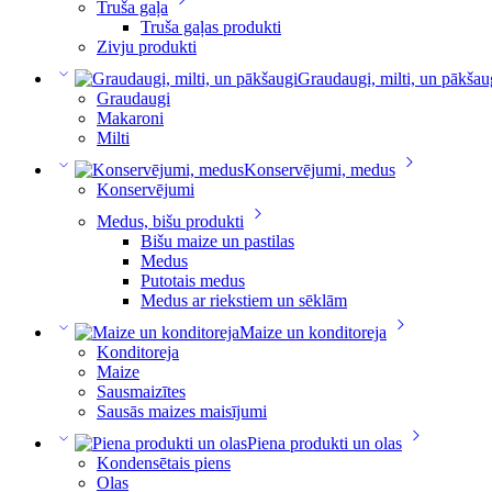
Truša gaļa
Truša gaļas produkti
Zivju produkti
Graudaugi, milti, un pākšau
Graudaugi
Makaroni
Milti
Konservējumi, medus
Konservējumi
Medus, bišu produkti
Bišu maize un pastilas
Medus
Putotais medus
Medus ar riekstiem un sēklām
Maize un konditoreja
Konditoreja
Maize
Sausmaizītes
Sausās maizes maisījumi
Piena produkti un olas
Kondensētais piens
Olas