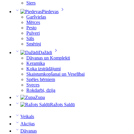
Siers
Piedevas
Garšvielas
Mērces
Pesto
Pulveri
Sāls
Smēriņi
Dažādi
Dāvanas un Komplekti
Keramika
Koka izstrādājumi
Skaistumkopšanai un Veselībai
Spēles bērniem
Sveces
Rokdarbi, dzija
Zupa
Ražots Saldū
Veikals
Akcijas
Dāvanas