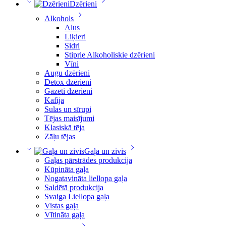
Dzērieni
Alkohols
Alus
Liķieri
Sidri
Stiprie Alkoholiskie dzērieni
Vīni
Augu dzērieni
Detox dzērieni
Gāzēti dzērieni
Kafija
Sulas un sīrupi
Tējas maisījumi
Klasiskā tēja
Zāļu tējas
Gaļa un zivis
Gaļas pārstrādes produkcija
Kūpināta gaļa
Nogatavināta liellopa gaļa
Saldētā produkcija
Svaiga Liellopa gaļa
Vistas gaļa
Vītināta gaļa