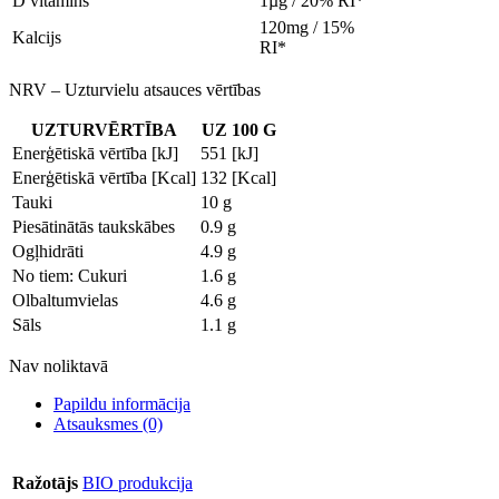
D vitamīns
1µg / 20% RI*
120mg / 15%
Kalcijs
RI*
NRV – Uzturvielu atsauces vērtības
UZTURVĒRTĪBA
UZ 100 G
Enerģētiskā vērtība [kJ]
551 [kJ]
Enerģētiskā vērtība [Kcal]
132 [Kcal]
Tauki
10 g
Piesātinātās taukskābes
0.9 g
Ogļhidrāti
4.9 g
No tiem: Cukuri
1.6 g
Olbaltumvielas
4.6 g
Sāls
1.1 g
Nav noliktavā
Papildu informācija
Atsauksmes (0)
Ražotājs
BIO produkcija