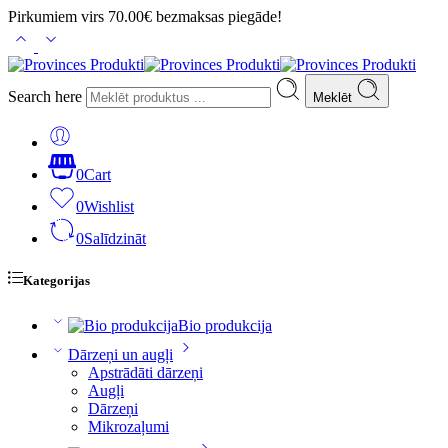
Pirkumiem virs 70.00€ bezmaksas piegāde!
Search here
Meklēt
0
Cart
0
Wishlist
0
Salīdzināt
Kategorijas
Bio produkcija
Dārzeņi un augļi
Apstrādāti dārzeņi
Augļi
Dārzeņi
Mikrozaļumi