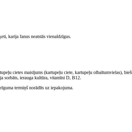
ti, karija fanus neatstās vienaldzīgus.
upeļu cietes maisījums (kartupeļu ciete, kartupeļu olbaltumvielas), biešu
lija sorbāts, ierauga kultūra, vitamīni D, B12.
derīguma termiņš norādīts uz iepakojuma.