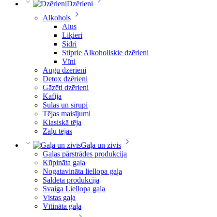
Dzērieni
Alkohols
Alus
Liķieri
Sidri
Stiprie Alkoholiskie dzērieni
Vīni
Augu dzērieni
Detox dzērieni
Gāzēti dzērieni
Kafija
Sulas un sīrupi
Tējas maisījumi
Klasiskā tēja
Zāļu tējas
Gaļa un zivis
Gaļas pārstrādes produkcija
Kūpināta gaļa
Nogatavināta liellopa gaļa
Saldētā produkcija
Svaiga Liellopa gaļa
Vistas gaļa
Vītināta gaļa