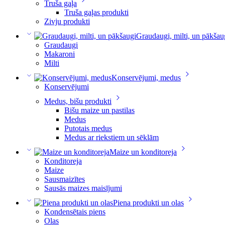
Truša gaļa
Truša gaļas produkti
Zivju produkti
Graudaugi, milti, un pākšau
Graudaugi
Makaroni
Milti
Konservējumi, medus
Konservējumi
Medus, bišu produkti
Bišu maize un pastilas
Medus
Putotais medus
Medus ar riekstiem un sēklām
Maize un konditoreja
Konditoreja
Maize
Sausmaizītes
Sausās maizes maisījumi
Piena produkti un olas
Kondensētais piens
Olas