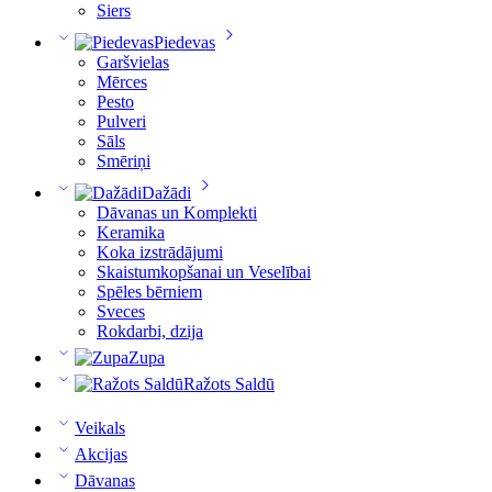
Siers
Piedevas
Garšvielas
Mērces
Pesto
Pulveri
Sāls
Smēriņi
Dažādi
Dāvanas un Komplekti
Keramika
Koka izstrādājumi
Skaistumkopšanai un Veselībai
Spēles bērniem
Sveces
Rokdarbi, dzija
Zupa
Ražots Saldū
Veikals
Akcijas
Dāvanas