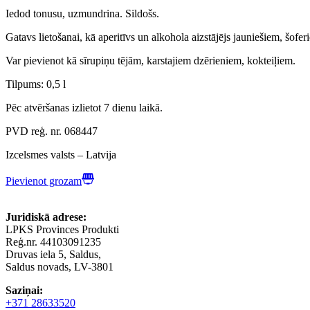
Iedod tonusu, uzmundrina. Sildošs.
Gatavs lietošanai, kā aperitīvs un alkohola aizstājējs jauniešiem, šofer
Var pievienot kā sīrupiņu tējām, karstajiem dzērieniem, kokteiļiem.
Tilpums: 0,5 l
Pēc atvēršanas izlietot 7 dienu laikā.
PVD reģ. nr. 068447
Izcelsmes valsts – Latvija
Pievienot grozam
Juridiskā adrese:
LPKS Provinces Produkti
Reģ.nr. 44103091235
Druvas iela 5, Saldus,
Saldus novads, LV-3801
Saziņai:
+371 28633520