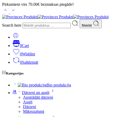
Pirkumiem virs 70.00€ bezmaksas piegāde!
Search here
Meklēt
0
Cart
0
Wishlist
0
Salīdzināt
Kategorijas
Bio produkcija
Dārzeņi un augļi
Apstrādāti dārzeņi
Augļi
Dārzeņi
Mikrozaļumi