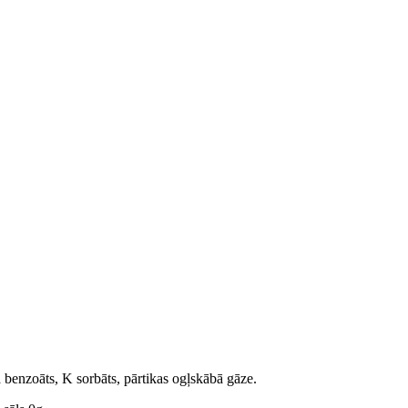
a benzoāts, K sorbāts, pārtikas ogļskābā gāze.