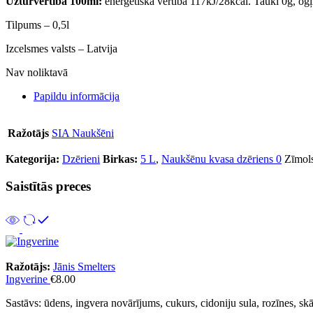
Uzturvērtība 100ml:
enerģētiskā vērtība 117kJ/28kcal. Tauki 0g, ogļhi
Tilpums – 0,5l
Izcelsmes valsts – Latvija
Nav noliktavā
Papildu informācija
Ražotājs
SIA Naukšēni
Kategorija:
Dzērieni
Birkas:
5 L
,
Naukšēnu kvasa dzēriens 0
Zīmol
Saistītās preces
Ražotājs:
Jānis Smelters
Ingverine
€
8.00
Sastāvs: ūdens, ingvera novārījums, cukurs, cidoniju sula, rozīnes, sk