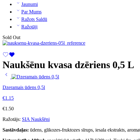
Jaunumi
Par Mums
Ražots Saldū
Ražotāji
Sold Out
Naukšēnu kvasa dzēriens 0,5 L
Dzeramais ūdens 0,5l
€
1.15
€
1.50
Ražotājs:
SIA Naukšēni
Sastāvdaļas:
ūdens, glikozes-fruktozes sīrups, iesala ekstrakts, aroma