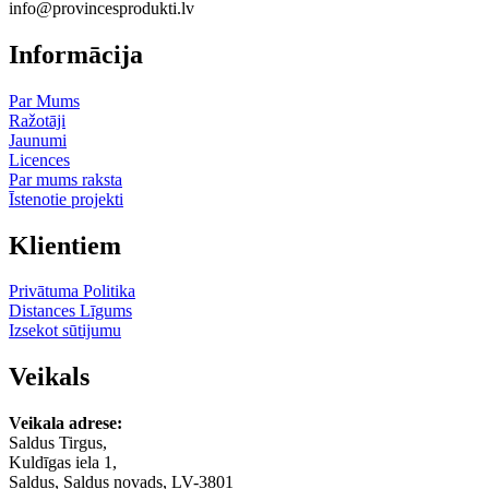
info@provincesprodukti.lv
Informācija
Par Mums
Ražotāji
Jaunumi
Licences
Par mums raksta
Īstenotie projekti
Klientiem
Privātuma Politika
Distances Līgums
Izsekot sūtijumu
Veikals
Veikala adrese:
Saldus Tirgus,
Kuldīgas iela 1,
Saldus, Saldus novads, LV-3801