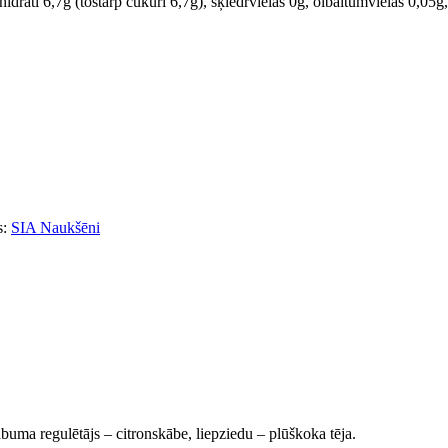
drāti 6,7g (tostarp cukuri 6,7g), šķiedrvielas 0g, olbaltumvielas 0,05g,
s:
SIA Naukšēni
ābuma regulētājs – citronskābe, liepziedu – plūškoka tēja.