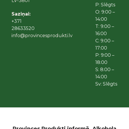
LV-3801
P: Slēgts
O: 9:00 –
Saziņai:
14:00
+371
T: 9:00 –
28633520
16:00
info@provincesprodukti.lv
C: 9:00 –
17:00
P: 9:00 –
18:00
S: 8:00 –
14:00
Sv: Slēgts
Provinces Produkti informē. Alkohola