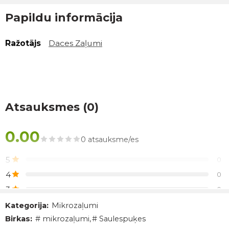
Papildu informācija
Ražotājs
Daces Zaļumi
Atsauksmes (0)
0.00
0 atsauksme/es
5
0
4
0
3
0
2
0
Kategorija:
Mikrozaļumi
Birkas:
# mikrozaļumi
,
# Saulespuķes
1
0