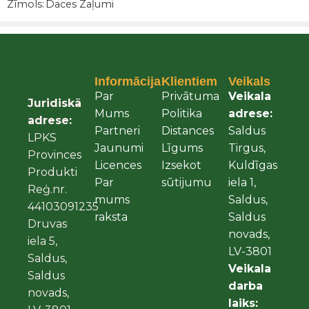
Zīmols:
Daces Zaļumi
Tikai reģistrētie klienti, kuri ir iegādājušies šo preci var atstāt
atsauksmes.
Informācija
Klientiem
Veikals
Atsauksmes
Par
Privātuma
Veikala
Atsaukšmju nav.
Juridiskā
Mums
Politika
adrese:
adrese:
Partneri
Distances
Saldus
LPKS
Jaunumi
Līgums
Tirgus,
Provinces
Licences
Izsekot
Kuldīgas
Produkti
Par
sūtijumu
iela 1,
Reģ.nr.
mums
Saldus,
44103091235
raksta
Saldus
Druvas
novads,
iela 5,
LV-3801
Saldus,
Veikala
Saldus
darba
novads,
laiks: