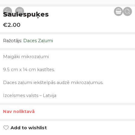
Saulespuķes
€
2.00
Ražotājs:
Daces Zaļumi
Maigāki mikrozaļumi
9.5 cm x 14 cm kastītes.
Daces zaļumi iekštelpās audzē mikrozaļumus.
Izcelsmes valsts – Latvija
Nav noliktavā
Add to wishlist