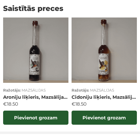
Atsaukšmju nav.
Saistītās preces
Ražotājs:
MAZSĀLIJAS
Ražotājs:
MAZSĀLIJAS
Aroniju liķieris, Mazsālijas 22%, tilp. 0,35l
Cidoniju liķieris, Mazsālijas 22 %, tilp. 0,35l
€
18.50
€
18.50
Pievienot grozam
Pievienot grozam