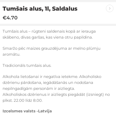
Tumšais alus, 1l, Saldalus
€
4.70
Tumšais alus – rūgteni saldenais kopā ar ierauga
skābeno, divas garšas, kas viena otru papildina.
Smaržo pēc maizes grauzdējuma ar melno plūmju
aromātu.
Tradicionāls tumšais alus.
Alkohola lietošanai ir negatīva ietekme. Alkoholisko
dzērienu pārdošana, iegādāšanās un nodošana
nepilngadīgām personām ir aizliegta.
Alkoholiskos dzērienus ir aizliegts piegādāt (izsniegt) no
plkst. 22.00 līdz 8.00.
Izcelsmes valsts -Latvija