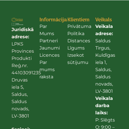
Informācija
Klientiem
Veikals
Par
Privātuma
Veikala
Juridiskā
Mums
Politika
adrese:
adrese:
Partneri
Distances
Saldus
LPKS
Jaunumi
Līgums
Tirgus,
Provinces
Licences
Izsekot
Kuldīgas
Produkti
Par
sūtijumu
iela 1,
Reģ.nr.
mums
Saldus,
44103091235
raksta
Saldus
Druvas
novads,
iela 5,
LV-3801
Saldus,
Veikala
Saldus
darba
novads,
laiks:
LV-3801
P: Slēgts
O: 9:00 –