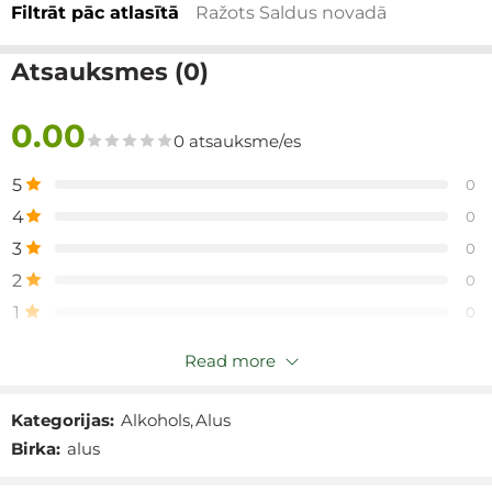
Filtrāt pāc atlasītā
Ražots Saldus novadā
Atsauksmes (0)
0.00
0 atsauksme/es
5
0
4
0
3
0
2
0
1
0
Read more
Tikai reģistrētie klienti, kuri ir iegādājušies šo preci var
atstāt atsauksmes.
Kategorijas:
Alkohols
,
Alus
Birka:
alus
Atsauksmes