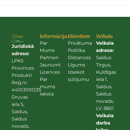
Informācija
Klientiem
Veikals
Par
Privātuma
Veikala
Juridiskā
Mums
Politika
adrese:
adrese:
Partneri
Distances
Saldus
LPKS
Jaunumi
Līgums
Tirgus,
Provinces
Licences
Izsekot
Kuldīgas
Produkti
Par
sūtijumu
iela 1,
Reģ.nr.
mums
Saldus,
44103091235
raksta
Saldus
Druvas
novads,
iela 5,
LV-3801
Saldus,
Veikala
Saldus
darba
novads,