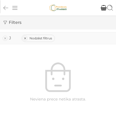
Filters
J
Nodzēst filtrus
Neviena prece netika atrasta.