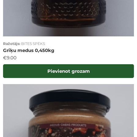
Ražotājs:
BITES SPĒKS
Griķu medus 0,450kg
€
9.00
Pievienot grozam