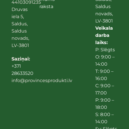
44103091235
raksta
Saldus
Druvas
novads,
iela 5,
LV-3801
Saldus,
Veikala
Saldus
darba
novads,
laiks:
LV-3801
P: Slēgts
O: 9:00 –
Saziņai:
14:00
+371
T: 9:00 –
28633520
16:00
info@provincesprodukti.lv
C: 9:00 –
17:00
P: 9:00 –
18:00
S: 8:00 –
14:00
Sv: Slēgts