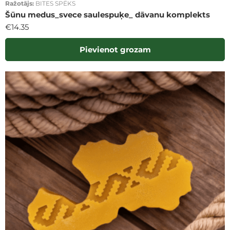
Ražotājs:
BITES SPĒKS
Šūnu medus_svece saulespuķe_ dāvanu komplekts
€
14.35
Pievienot grozam