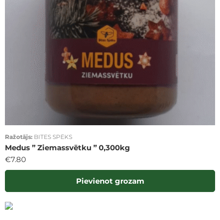
Ražotājs:
BITES SPĒKS
Medus ” Ziemassvētku ” 0,300kg
€
7.80
Pievienot grozam