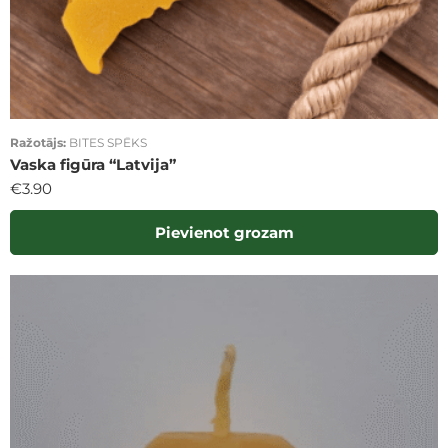
Ražotājs:
BITES SPĒKS
Vaska figūra “Latvija”
€
3.90
Pievienot grozam