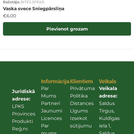
Ražotājs:
BITES SPĒKS
Vaska svece Sniegpārsliņa
€
6.00
Pievienot grozam
Informācija
Klientiem
Veikals
Par
Privātuma
Veikala
Juridiskā
Mums
Politika
adrese:
adrese:
Partneri
Distances
Saldus
LPKS
Jaunumi
Līgums
Tirgus,
Provinces
Licences
Izsekot
Kuldīgas
Produkti
Par
sūtijumu
iela 1,
Reģ.nr.
mums
Saldus,