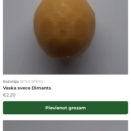
Ražotājs:
BITES SPĒKS
Vaska svece Dimants
€
2.20
Pievienot grozam