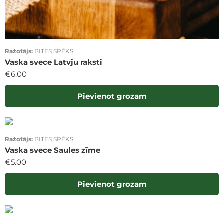
Ražotājs:
BITES SPĒKS
Vaska svece Latvju raksti
€
6.00
Pievienot grozam
Ražotājs:
BITES SPĒKS
Vaska svece Saules zīme
€
5.00
Pievienot grozam