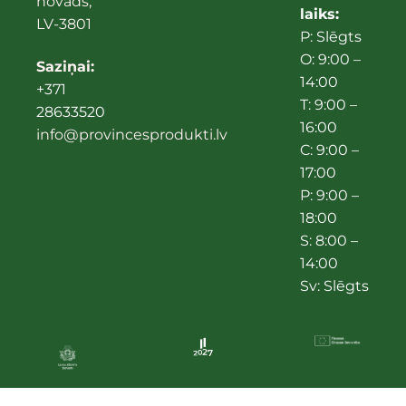
novads,
laiks:
LV-3801
P: Slēgts
O: 9:00 –
Saziņai:
14:00
+371
T: 9:00 –
28633520
16:00
info@provincesprodukti.lv
C: 9:00 –
17:00
P: 9:00 –
18:00
S: 8:00 –
14:00
Sv: Slēgts