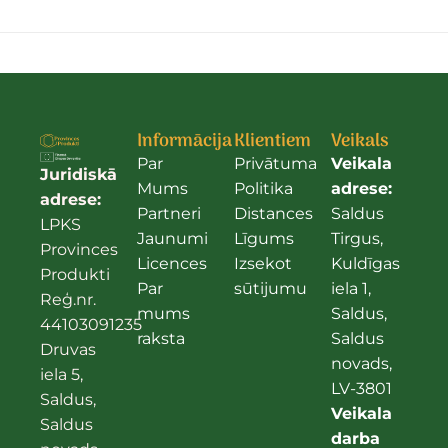
Informācija
Klientiem
Veikals
Par
Privātuma
Veikala
Juridiskā
Mums
Politika
adrese:
adrese:
Partneri
Distances
Saldus
LPKS
Jaunumi
Līgums
Tirgus,
Provinces
Licences
Izsekot
Kuldīgas
Produkti
Par
sūtijumu
iela 1,
Reģ.nr.
mums
Saldus,
44103091235
raksta
Saldus
Druvas
novads,
iela 5,
LV-3801
Saldus,
Veikala
Saldus
darba