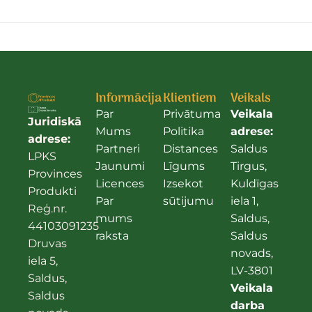
Informācija
Klientiem
Veikals
Par
Privātuma
Veikala
Juridiskā
Mums
Politika
adrese:
adrese:
Partneri
Distances
Saldus
LPKS
Jaunumi
Līgums
Tirgus,
Provinces
Licences
Izsekot
Kuldīgas
Produkti
Par
sūtijumu
iela 1,
Reģ.nr.
mums
Saldus,
44103091235
raksta
Saldus
Druvas
novads,
iela 5,
LV-3801
Saldus,
Veikala
Saldus
darba