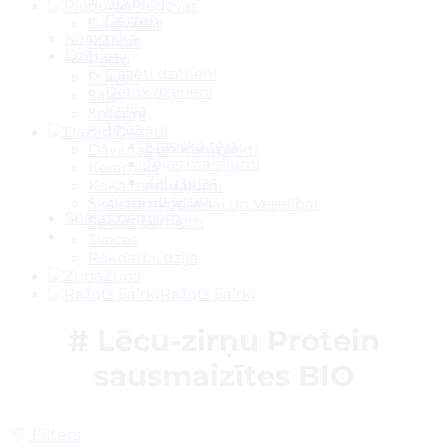
Augļi
Piedevas
Dārzeņi
Garšvielas
Keramika
Mērces
Dzērieni
Pesto
Gāzēti dzērieni
Pulveri
Detox dzērieni
Sāls
Kafija
Smēriņi
Tējas
Dažādi
Klasiskā tēja
Dāvanas un Komplekti
Tējas maisījumi
Keramika
Zāļu tējas
Koka izstrādājumi
Sulas un sīrupi
Skaistumkopšanai un Veselībai
Spēles bērniem
Spēles bērniem
Sveces
Rokdarbi, dzija
Zupa
Ražots Saldū
# Lēcu-zirņu Protein
sausmaizītes BIO
Filters