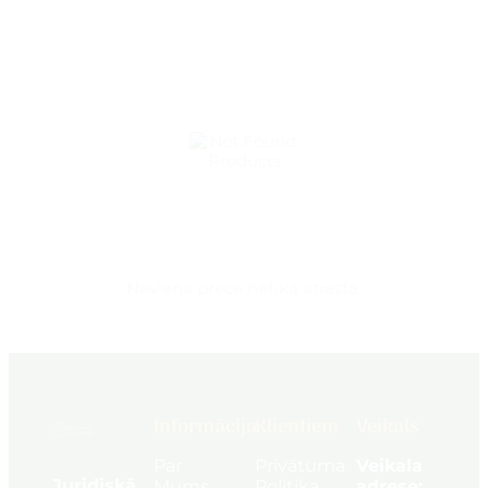
Neviena prece netika atrasta.
Informācija
Klientiem
Veikals
Par
Privātuma
Veikala
Juridiskā
Mums
Politika
adrese: