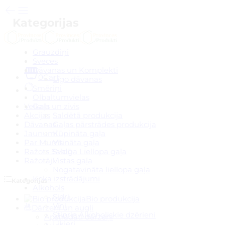
Kategorijas
Grauzdiņi
Sveces
Dāvanas un Komplekti
0
Cart
Līgo dāvanas
Smēriņi
Olbaltumvielas
Gaļa un zivis
Veikals
Saldētā produkcija
Akcijas
Gaļas pārstrādes produkcija
Dāvanas
Kūpināta gaļa
Jaunumi
Vītināta gaļa
Par Mums
Svaiga Liellopa gaļa
Ražots Saldū
Vistas gaļa
Ražotāji
Nogatavināta liellopa gaļa
Koka izstrādājumi
Kategorijas
Alkohols
Sidri
Bio produkcija
Vīni
Dārzeņi un augļi
Stiprie Alkoholiskie dzērieni
Apstrādāti dārzeņi
Liķieri