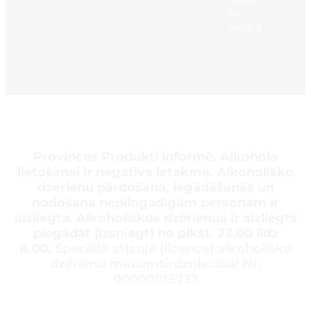
14:00
Sv:
Slēgts
Provinces Produkti informē. Alkohola
lietošanai ir negatīva ietekme. Alkoholisko
dzērienu pārdošana, iegādāšanās un
nodošana nepilngadīgām personām ir
aizliegta. Alkoholiskos dzērienus ir aizliegts
piegādāt (izsniegt) no plkst. 22.00 līdz
8.00.
Speciālā atļauja (licence) alkoholisko
dzērienu mazumtirdzniecībai Nr.
00000015737