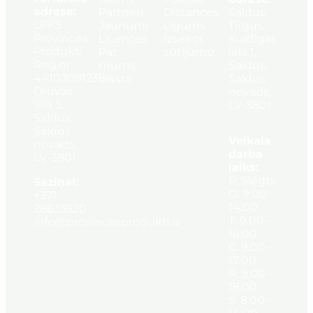
adrese:
Partneri
Distances
Saldus
LPKS
Jaunumi
Līgums
Tirgus,
Provinces
Licences
Izsekot
Kuldīgas
Produkti
Par
sūtijumu
iela 1,
Reģ.nr.
mums
Saldus,
44103091235
raksta
Saldus
Druvas
novads,
iela 5,
LV-3801
Saldus,
Saldus
Veikala
novads,
darba
LV-3801
laiks:
P: Slēgts
Saziņai:
O: 9:00 –
+371
14:00
28633520
T: 9:00 –
info@provincesprodukti.lv
16:00
C: 9:00 –
17:00
P: 9:00 –
18:00
S: 8:00 –