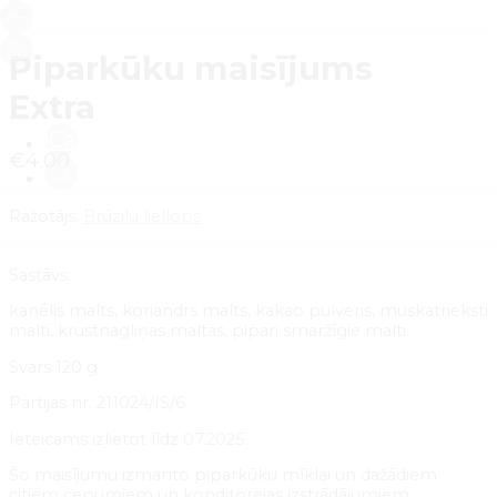
1
/
2
Piparkūku maisījums
Extra
Cart
€
4.00
0
Ražotājs:
Brūzilu liellops
Sastāvs:
kanēlis malts, koriandrs malts, kakao pulveris, muskatrieksti
malti, krustnagliņas maltas, pipari smaržīgie malti
Svars 120 g
Partijas nr. 211024/IS/6
Ieteicams izlietot līdz 07.2025.
Šo maisījumu izmanto piparkūku mīklai un dažādiem
citiem cepumiem un konditorejas izstrādājumiem.