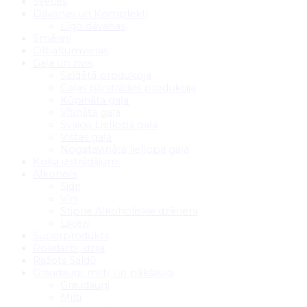
Sveces
Dāvanas un Komplekti
Līgo dāvanas
Smēriņi
Olbaltumvielas
Gaļa un zivis
Saldētā produkcija
Gaļas pārstrādes produkcija
Kūpināta gaļa
Vītināta gaļa
Svaiga Liellopa gaļa
Vistas gaļa
Nogatavināta liellopa gaļa
Koka izstrādājumi
Alkohols
Sidri
Vīni
Stiprie Alkoholiskie dzērieni
Liķieri
Superprodukts
Rokdarbi, dzija
Ražots Saldū
Graudaugi, milti, un pākšaugi
Graudaugi
Milti