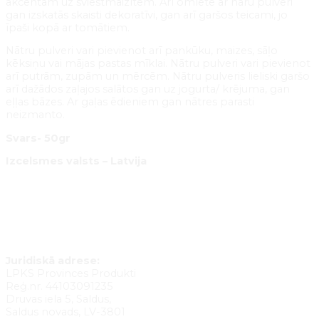
akcentam uz sviestmaizītēm. Arī omlete ar nāru pulveri
gan izskatās skaisti dekoratīvi, gan arī garšos teicami, jo
īpaši kopā ar tomātiem.
Nātru pulveri vari pievienot arī pankūku, maizes, sāļo
kēksiņu vai mājas pastas mīklai. Nātru pulveri vari pievienot
arī putrām, zupām un mērcēm. Nātru pulveris lieliski garšo
arī dažādos zaļajos salātos gan uz jogurta/ krējuma, gan
eļļas bāzes. Ar gaļas ēdieniem gan nātres parasti
neizmanto.
Svars- 50gr
Izcelsmes valsts – Latvija
Pievienot grozam
Juridiskā adrese:
LPKS Provinces Produkti
Reģ.nr. 44103091235
Druvas iela 5, Saldus,
Saldus novads, LV-3801