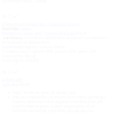
Izcelsmes valsts – Latvija
Pievienot grozam
Ražotājs:
Vajars
Magmum Ginger top- Ingvers ar sīrupu
€
4.04
Lietošana-
piemērots dzērieniem aukstiem un karstiem,
kokteiļiem un dzērieniem
Sastāvdaļas: ingvers, cukurs, ūdens.
Produkts satur: ingvers 36%, cukurs 33%, ūdens 31%.
Svars netto: 180 gr.
PVD reģ. nr. 045332
Pievienot grozam
Zaļā sālīt’
€
5.60
Tajā ir tik daudz laba, tik daudz zaļa!
Pašu aromātiskāko un mums iecienītāko garšaugu
buķete savienojumā ar augstas kvalitātes jūras sāli
padarīs ēdiena garšu buķeti bagātīgāku kā arī
palīdzēs samazināt patērētās sāls daudzumu.