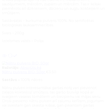
sautējumiem, mērcēm, zupām un mērcēm. Tas ir lieliski
piemērots arī dzērieniem, dārzeņu un augļu kokteiļiem un
smūtijiem.
Sastāvdaļas – kurkuma pulveris 100%. No sertificētas
bioloģiskas lauksaimniecības.
Svars – 200g
Izcelsmes valsts – Polija
Pievienot grozam
Ražotājs:
Absolūts ēd
Nātru pulveris BIO, 50gr
€
3.50
Sastāvs –
100% nātres
Nātru pulveri interesantākai garšas notij vari pievienot
zaļajos kokteiļos/ smūtijos, tas garšo burvīgi kopā ar
svaigiem vasaras tomātiem un biezpienu vai mājas sieru.
Droši pievieno nātru pulveri arī zaļumu kefīram, jogurtam
vai sviestam gan skaistai krāsai, gan pikantam garšas