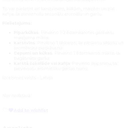
To var pielietot arī karstvīnam, kūkām, maizēm un pat
kafijai, lai pievienotu sezonālu aromātu un garšu.
Pielietojums:
Piparkūkas
: Pievieno 1-2 ēdamkarotes garšvielu
maisījuma mīklai.
Karstvīns
: Pievieno 1 tējkaroti, lai piešķirtu sildošu un
aromātisku pieskārienu.
Cepumi un kūkas
: Pievieno 1 ēdamkaroti mīklai, lai
bagātinātu garšu.
Karstā šokolāde vai kafija
: Pievieno šķipsniņu, lai
pievienotu aromātisku garšas niansi.
Izcelsmes valsts – Latvija
Nav noliktavā
Add to wishlist