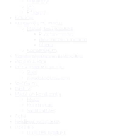
Makaroni
Rīsi
Pākšaugi
Kraukšķi
Konservējumi, medus
Medus, bišu produkti
Putotais medus
Bišu maize un pastilas
Medus
Konservējumi
Skaistumkopšanai un Veselībai
Bio produkcija
Piena produkti un olas
Siers
Kondensētais piens
Ievārījums
Pastilas
Maize un konditoreja
Maize
Konditoreja
Sausmaizītes
Zupa
Lieldienu komplekts
Uzkodas
Liofilizēti produkti