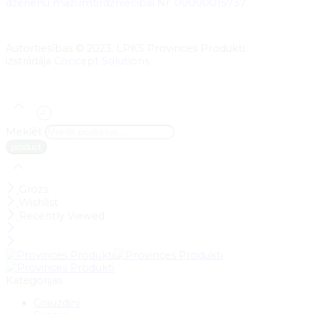
dzērienu mazumtirdzniecībai Nr. 00000015737
Autortiesības © 2023. LPKS Provinces Produkti.
izstrādāja
Concept Solutions
Meklēt
Grozs
Wishlist
Recently Viewed
Kategorijas
Grauzdiņi