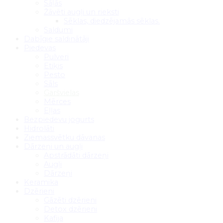
Sāļās
Žāvēti augļi un rieksti
Sēklas, diedzējamās sēklas.
Saldumi
Dabīgie saldinātāji
Piedevas
Pulveri
Etiķis
Pesto
Sāls
Garšvielas
Mērces
Eļļas
Bezpiedevu jogurts
Hidrolāti
Ziemassvētku dāvanas
Dārzeņi un augļi
Apstrādāti dārzeņi
Augļi
Dārzeņi
Keramika
Dzērieni
Gāzēti dzērieni
Detox dzērieni
Kafija