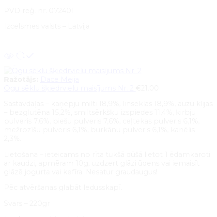
PVD reģ. nr. 072401
Izcelsmes valsts – Latvija
Pievienot grozam
Ražotājs:
Dace Meija
Ogu sēklu šķiedrvielu maisījums Nr. 2
€
21.00
Sastāvdaļas – kaņepju milti 18,9%, linsēklas 18,9%, auzu klijas
– bezglutēna 15,2%, smiltsērkšķu izspiedes 11,4%, ķirbju
pulveris 7,6%, biešu pulveris 7,6%, ceļtekas pulveris 6,1%,
mežrozīšu pulveris 6,1%, burkānu pulveris 6,1%, kanēlis
2,3%.
Lietošana – ieteicams no rīta tukšā dūšā lietot 1 ēdamkaroti
ar kaudzi, apmēram 10g, uzdzert glāzi ūdens vai iemaisīt
glāzē jogurta vai kefīra. Nesatur graudaugus!
Pēc atvēršanas glabāt ledusskapī.
Svars – 220gr