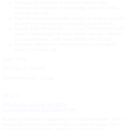
Garšaugi tā sastāvā ar mīlestību audzēti pašu
saimniecībā, tādēļ tiem nav līdzīgu nedz aromāta,
nedz garšas ziņā
Paverot vien burciņas vāku, izplūst aromāts, un jums
jau šķiet, ka esat pasmaržojis kādu gardu ēdienu.
Turklāt ZAĻUMI KALTĒTI LĪDZ 41C TEMPERATŪRAI,
tādejādi tikuši saglabāti tajos esošie vērtīgie vitamīni
un minerālvielas. Tādēļ tiem tiešām nav līdzīgu!
Pārkaisiet dārzeņiem, kartupelīšiem, pievienojiet
zupām, mērcām utt.
Svars: 130g
PVD reģ. nr. 066750
Izcelsmes valsts – Latvija
Pievienot grozam
Kurkuma pulveris, BIO 200g
€
5.90
Kurkuma pulveris ir izgatavots no kurkuma saknes. Tam ir
raksturīga intensīva oranža krāsa un pikanta garša. Tas ir
lielisks papildinājums rīsu ēdieniem, makaroniem,