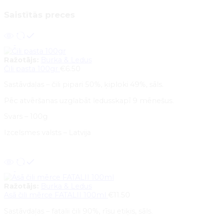
aromātisku pieskārienu.
Saistītās preces
Cepumi un kūkas
: Pievieno 1 ēdamkaroti mīklai, lai
bagātinātu garšu.
Karstā šokolāde vai kafija
: Pievieno šķipsniņu, lai
pievienotu aromātisku garšas niansi.
Ražotājs:
Burka & Ledus
Čili pasta 100gr
€
6.50
Sastāvdaļas – čili pipari 50%, ķiploki 49%, sāls.
Pēc atvēršanas uzglabāt ledusskapī 9 mēnešus.
Svars – 100g
Izcelsmes valsts – Latvija
Pievienot grozam
Ražotājs:
Burka & Ledus
Asā čili mērce FATALII 100ml
€
11.50
Sastāvdaļas – fatalii čili 90%, rīsu etiķis, sāls.