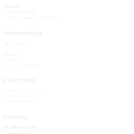
Saziņai:
+371 28633520
info@provincesprodukti.lv
Informācija
Par Mums
Partneri
Jaunumi
Licences
Par mums raksta
Klientiem
Privātuma Politika
Distances Līgums
Izsekot sūtijumu
Veikals
Veikala adrese:
Saldus Tirgus,