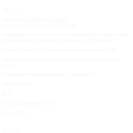
Pievienot grozam
Kurkuma Latte, ingvers BIO
€
7.80
Sastāvdaļas: kurkuma* 53%, Ceilonas kanēlis*, ingvers* 15%,
muskatrieksts*, kardamons*, melnie pipari*, safrāns*.
Produkti no sertificētas bioloģiskās lauksaimniecības.
Pagatavošana: 1 tējkaroti pulvera iemaisīt 200ml karsta
piena.
Uzglabāšana: uzglabāt sausā un vēsā vietā.
Ražots: Čehijā.
BIO
Ražotājs: SONNENTOR
Svars- 60g
Pievienot grozam