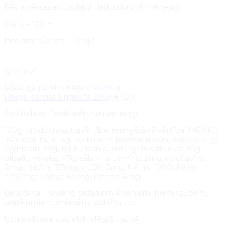
Pēc atvēršanas uzglabāt ledusskapī 9 mēnešus.
Svars – 100ml
Izcelsmes valsts – Latvija
Pievienot grozam
Rauga pārslas Engevita 250g
€
7.20
Sastāvdaļas: Deaktivēts sausais raugs.
100g produkta uzturvērtība: enerģētiskā vērtība: 1460 kJ/
349 kcal; tauki: 5g, no kuriem piesātinātās taukskābes: 1g;
ogļhidrāti: 39g, no kuriem cukuri: 1g; šķiedrvielas: 20g;
olbaltumvielas: 47g; sāls: >1g; tiamīns: 2mg; riboflavīns:
6mg; niacīns: 37mg; vit B6: 3mg; Nātrijs: 1000; Kālijs:
2200mg; Kalcija: 80mg; Dzelzs: 4mg .
Lietošana: Pievieno dažādiem ēdieniem, piem.: zupām,
sautējumiem, mērcēm, putrām u.c.
Uzglabāšana: uzglabāt slēgtā traukā.