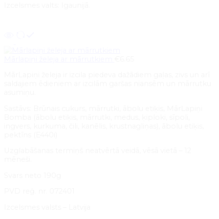
Izcelsmes valts: Igaunijā.
Pievienot grozam
Mārlapiņi želeja ar mārrutkiem
€
6.65
MārLapiņi želeja ir izcila piedeva dažādiem gaļas, zivs un arī
saldajiem ēdieniem ar izcilām garšas niansēm un mārrutku
asumiņu.
Sastāvs: Brūnais cukurs, mārrutki, ābolu etiķis, MārLapiņi
Bomba (ābolu etiķis, mārrutki, medus, ķiploki, sīpoli,
ingvers, kurkuma, čili, kanēlis, krustnagliņas), ābolu etiķis,
pektīns (E440i)
Uzglabāšanas termiņš neatvērtā veidā, vēsā vietā – 12
mēneši.
Svars neto 190g
PVD reģ. nr. 072401
Izcelsmes valsts – Latvija