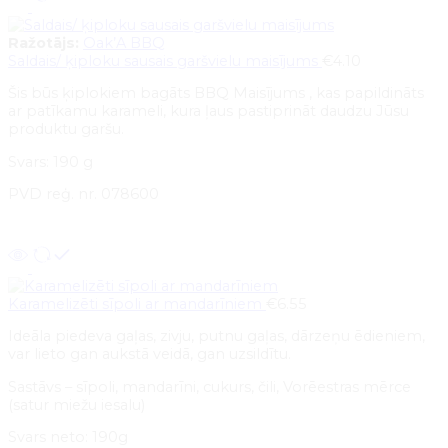
Ražotājs:
Oak’A BBQ
Saldais/ ķiploku sausais garšvielu maisījums
€
4.10
Šis būs ķiplokiem bagāts BBQ Maisījums , kas papildināts
ar patīkamu karameli, kura ļaus pastiprināt daudzu Jūsu
produktu garšu.
Svars: 190 g
PVD reģ. nr. 078600
Pievienot grozam
Karamelizēti sīpoli ar mandarīniem
€
6.55
Ideāla piedeva gaļas, zivju, putnu gaļas, dārzeņu ēdieniem,
var lieto gan aukstā veidā, gan uzsildītu.
Sastāvs – sīpoli, mandarīni, cukurs, čili, Vorēestras mērce
(satur miežu iesalu)
Svars neto: 190g