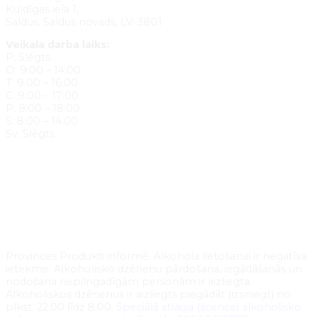
Kuldīgas iela 1,
Saldus, Saldus novads, LV-3801
Veikala darba laiks:
P: Slēgts
O: 9:00 – 14:00
T: 9:00 – 16:00
C: 9:00 – 17:00
P: 9:00 – 18:00
S: 8:00 – 14:00
Sv: Slēgts
Provinces Produkti informē. Alkohola lietošanai ir negatīva
ietekme. Alkoholisko dzērienu pārdošana, iegādāšanās un
nodošana nepilngadīgām personām ir aizliegta.
Alkoholiskos dzērienus ir aizliegts piegādāt (izsniegt) no
plkst. 22.00 līdz 8.00.
Speciālā atļauja (licence) alkoholisko