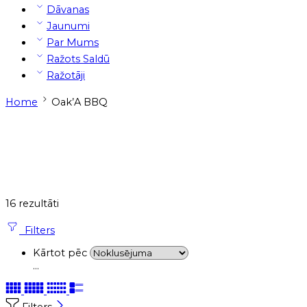
Dāvanas
Jaunumi
Par Mums
Ražots Saldū
Ražotāji
Home
Oak’A BBQ
16 rezultāti
Filters
Kārtot pēc
...
Filters