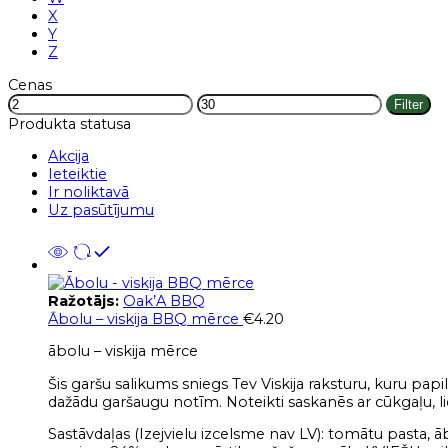
X
Y
Z
Cenas
Filter
Produkta statusa
Akcija
Ieteiktie
Ir noliktavā
Uz pasūtījumu
Ražotājs:
Oak’A BBQ
Ābolu – viskija BBQ mērce
€
4.20
ābolu – viskija mērce
Šis garšu salikums sniegs Tev Viskija raksturu, kuru pa
dažādu garšaugu notīm. Noteikti saskanēs ar cūkgaļu, li
Sastāvdaļas (Izejvielu izcelsme nav LV): tomātu pasta, āb