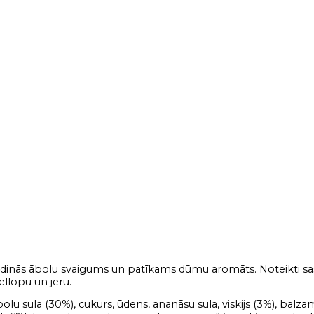
pildinās ābolu svaigums un patīkams dūmu aromāts. Noteikti sas
ellopu un jēru.
olu sula (30%), cukurs, ūdens, ananāsu sula, viskijs (3%), balza