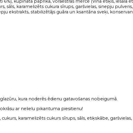
i 6%), kūpināta paprika, vorāestras mērce (Vīna etiķis, iesala e
ukurs, sāls, karamelizēts cukura sīrups, garšvielas, sinepju pulve
epju ekstrakts, stabilizētājs guāra un ksantāna sveķi,
konservants
i glazūru, kura noderēs ēdienu gatavošanas nobeigumā.
nokrāsu ar nelielu pikantuma piesitienu!
 cukurs, karamelizēts cukurs sīrups, sāls, etiķskābe, garšvielas,