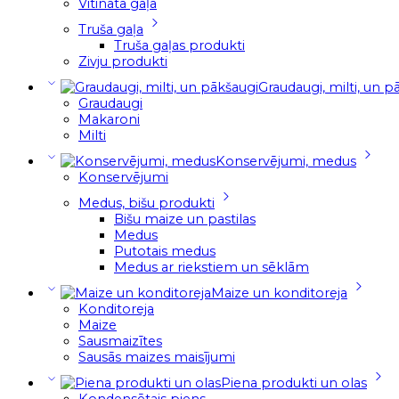
Vītināta gaļa
Truša gaļa
Truša gaļas produkti
Zivju produkti
Graudaugi, milti, un p
Graudaugi
Makaroni
Milti
Konservējumi, medus
Konservējumi
Medus, bišu produkti
Bišu maize un pastilas
Medus
Putotais medus
Medus ar riekstiem un sēklām
Maize un konditoreja
Konditoreja
Maize
Sausmaizītes
Sausās maizes maisījumi
Piena produkti un olas
Kondensētais piens