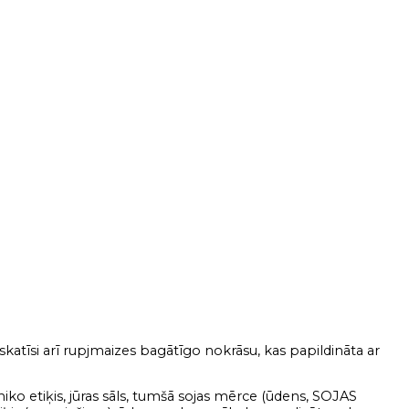
katīsi arī rupjmaizes bagātīgo nokrāsu, kas papildināta ar
miko etiķis, jūras sāls, tumšā sojas mērce (ūdens, SOJAS