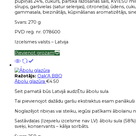
pupiņas 24%, cukurs, pārtika
ražošanas sāls, KVIEŠU milt
sīrups, garšvielas (satur selerijas), citroneļļa), ūdens, c
gammasala, biezinātājs, kūpināšanas aromatizētājs,
sin
Svars: 270 g
PVD reģ. nr. 078600
Izcelsmes valsts – Latvija
Pievienot grozam
Ražotājs:
Oak’A BBQ
Ābolu glazūra
€
4.50
Šeit pamatā būs Latvijā audzĒtu ābolu sula.
Tai pievienojot dažādu garšu ekstraktus esam panākuš
Noglazējot ribiņas vai steiku, iegūsi patīkami ābolainu 
Sastāvdaļas (Izejvielu izcelsme nav LV): ābolu sula (58%),
sveķi, konservants – kālija sorbāts.