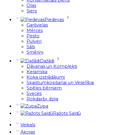
Olas
Siers
Piedevas
Garšvielas
Mērces
Pesto
Pulveri
Sāls
Smēriņi
Dažādi
Dāvanas un Komplekti
Keramika
Koka izstrādājumi
Skaistumkopšanai un Veselībai
Spēles bērniem
Sveces
Rokdarbi, dzija
Zupa
Ražots Saldū
Veikals
Akcijas