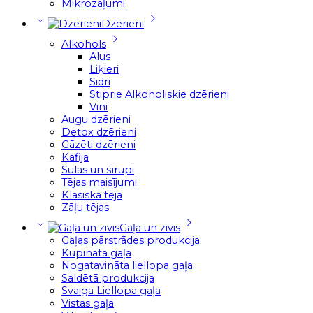
Mikrozaļumi
Dzērieni
Alkohols
Alus
Liķieri
Sidri
Stiprie Alkoholiskie dzērieni
Vīni
Augu dzērieni
Detox dzērieni
Gāzēti dzērieni
Kafija
Sulas un sīrupi
Tējas maisījumi
Klasiskā tēja
Zāļu tējas
Gaļa un zivis
Gaļas pārstrādes produkcija
Kūpināta gaļa
Nogatavināta liellopa gaļa
Saldētā produkcija
Svaiga Liellopa gaļa
Vistas gaļa