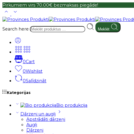
Pirkumiem virs 70.00€ bezmaksas piegāde!
Search here
Meklēt
0
Cart
0
Wishlist
0
Salīdzināt
Kategorijas
Bio produkcija
Dārzeņi un augļi
Apstrādāti dārzeņi
Augļi
Dārzeņi