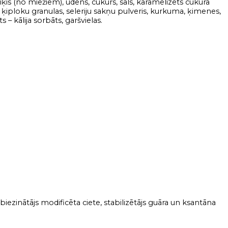
tiķis (no miežiem), ūdens, cukurs, sāls, karamelizēts cukura
ris, ķiploku granulas, seleriju sakņu pulveris, kurkuma, ķimenes,
 – kālija sorbāts, garšvielas.
 biezinātājs modificēta ciete, stabilizētājs guāra un ksantāna