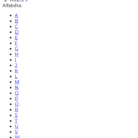
Alfabēta
A
B
C
D
E
F
G
H
I
J
K
L
M
N
O
P
Q
R
S
T
U
V
W