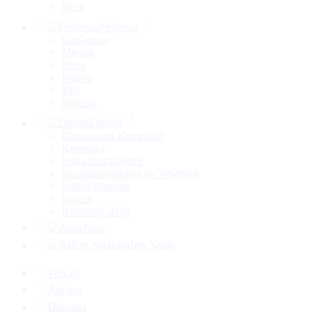
Siers
Piedevas
Garšvielas
Mērces
Pesto
Pulveri
Sāls
Smēriņi
Dažādi
Dāvanas un Komplekti
Keramika
Koka izstrādājumi
Skaistumkopšanai un Veselībai
Spēles bērniem
Sveces
Rokdarbi, dzija
Zupa
Ražots Saldū
Veikals
Akcijas
Dāvanas