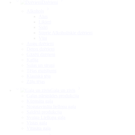
Dzērieni
Alkohols
Alus
Liķieri
Sidri
Stiprie Alkoholiskie dzērieni
Vīni
Augu dzērieni
Detox dzērieni
Gāzēti dzērieni
Kafija
Sulas un sīrupi
Tējas maisījumi
Klasiskā tēja
Zāļu tējas
Gaļa un zivis
Gaļas pārstrādes produkcija
Kūpināta gaļa
Nogatavināta liellopa gaļa
Saldētā produkcija
Svaiga Liellopa gaļa
Vistas gaļa
Vītināta gaļa