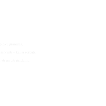
ķiploku granulas,
servanti – kālija sorbāts.
nāti un citi gardumu.