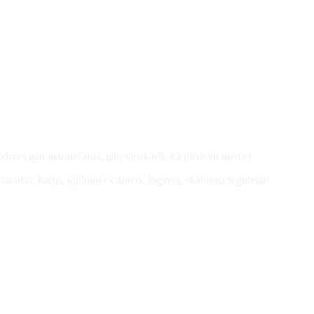
ti noderēs gan marinēšanai, gan vienkārši, kā piedevu mērce!
granulas, karijs, ķiploku ekstrakts, ingvers, skābuma regulētājs