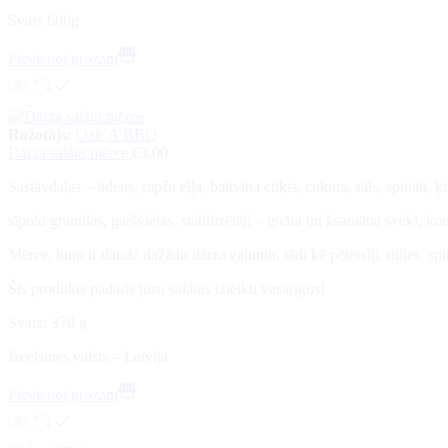
Svars 600g
Pievienot grozam
Ražotājs:
Oak’A BBQ
Dārza salātu mērce
€
3.00
Sastāvdaļas – ūdens, rapšu eļļa, baltvīna etiķis, cukurs, sāls, spināti, 
sīpolu granulas, garšvielas, stabilizētāji – guāra un ksantāna sveķi, kon
Mērce, kurā ir daudz dažādu dārza zaļumu, tādi kā pētersīļi, dilles, spi
Šis produkts padarīs jūsu salātus izteikti vasarīgus!
Svars: 370 g
Izcelsmes valsts – Latvija
Pievienot grozam