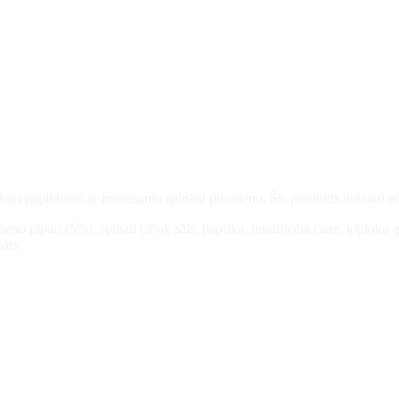
, kuri papildināti ar interesantu spinātu piesitienu. Šis produkts noteik
peno pipari (5%), spinati (3%), sāls, paprika, modificēta ciete, ķiploku 
āts.