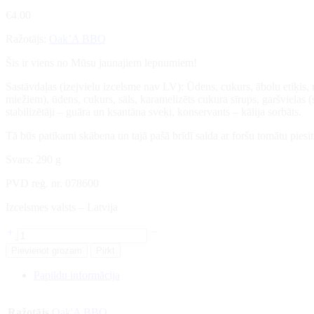
€
4.00
Ražotājs:
Oak’A BBQ
Šis ir viens no Mūsu jaunajiem lepnumiem!
Sastāvdaļas (izejvielu izcelsme nav LV): Ūdens, cukurs, ābolu etiķis, 
miežiem), ūdens, cukurs, sāls, karamelizēts cukura sīrups, garšvielas (
stabilizētāji – guāra un ksantāna sveķi, konservants – kālija sorbāts.
Tā būs patīkami skābena un tajā pašā brīdī salda ar foršu tomātu piesit
Svars: 290 g
PVD reģ. nr. 078600
Izcelsmes valsts – Latvija
Pievienot grozam
Pirkt
Papildu informācija
Ražotājs
Oak'A BBQ