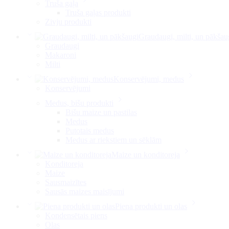
Truša gaļa
Truša gaļas produkti
Zivju produkti
Graudaugi, milti, un pākšau
Graudaugi
Makaroni
Milti
Konservējumi, medus
Konservējumi
Medus, bišu produkti
Bišu maize un pastilas
Medus
Putotais medus
Medus ar riekstiem un sēklām
Maize un konditoreja
Konditoreja
Maize
Sausmaizītes
Sausās maizes maisījumi
Piena produkti un olas
Kondensētais piens
Olas