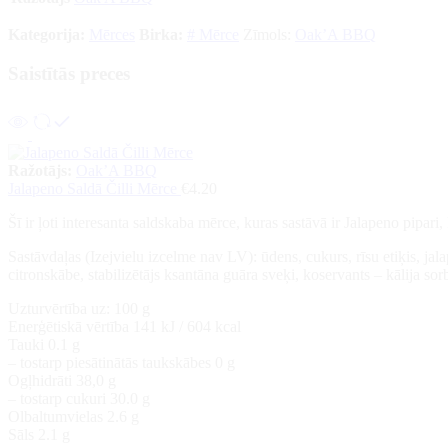
Kategorija:
Mērces
Birka:
# Mērce
Zīmols:
Oak’A BBQ
Saistītās preces
Ražotājs:
Oak’A BBQ
Jalapeno Saldā Čilli Mērce
€
4.20
Šī ir ļoti interesanta saldskaba mērce, kuras sastāvā ir Jalapeno pipari
Sastāvdaļas (Izejvielu izcelme nav LV): ūdens, cukurs, rīsu etiķis, jala
citronskābe, stabilizētājs ksantāna guāra sveķi, koservants – kālija sorb
Uzturvērtība uz: 100 g
Enerģētiskā vērtība 141 kJ / 604 kcal
Tauki 0.1 g
– tostarp piesātinātās taukskābes 0 g
Ogļhidrāti 38,0 g
– tostarp cukuri 30.0 g
Olbaltumvielas 2.6 g
Sāls 2.1 g