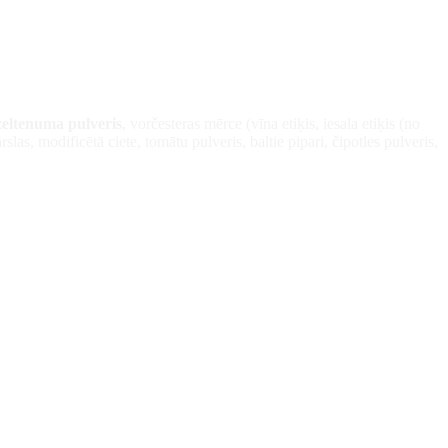
zeltenuma pulveris
, vorčesteras mērce (vīna etiķis, iesala etiķis (no
rslas, modificētā ciete, tomātu pulveris, baltie pipari, čipotles pulveris,