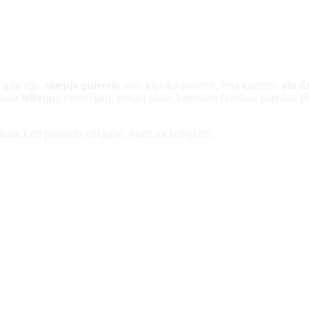
rapšu eļļa,
sinepju pulveris
, sāls, ķiploku pulveris, beta karotīns,
olu d
satur
seleriju
), citroneļļa)), tomātu pasta, kartupeļu šķiedras, paprikas pā
ienu. Ļoti piestāvēs cūkgaļai, jēram un liellopam!