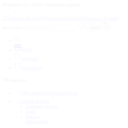
Pirkumiem virs 70.00€ bezmaksas piegāde!
Search here
Meklēt
0
Cart
0
Wishlist
0
Salīdzināt
Kategorijas
Bio produkcija
Dārzeņi un augļi
Apstrādāti dārzeņi
Augļi
Dārzeņi
Mikrozaļumi