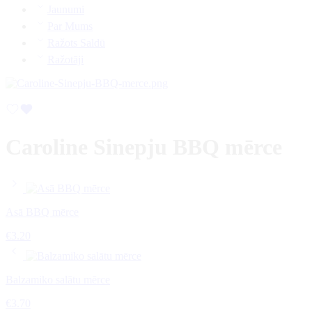
Jaunumi
Par Mums
Ražots Saldū
Ražotāji
Caroline Sinepju BBQ mērce
Asā BBQ mērce
€
3.20
Balzamiko salātu mērce
€
3.70