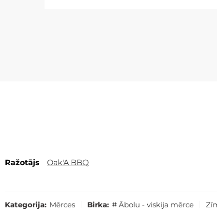
Ražotājs
Oak'A BBQ
Kategorija:
Mērces
Birka:
# Ābolu - viskija mērce
Zīm