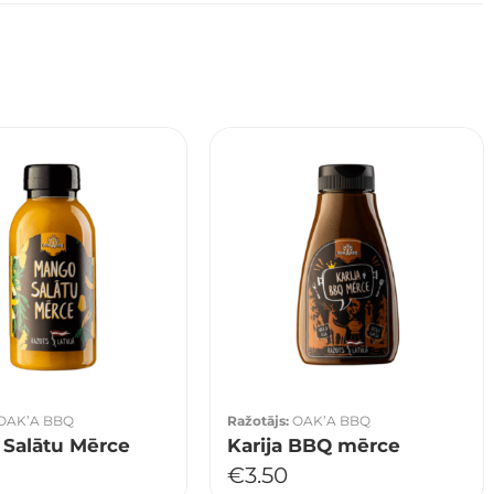
OAK’A BBQ
Ražotājs:
OAK’A BBQ
Salātu Mērce
Karija BBQ mērce
€
3.50