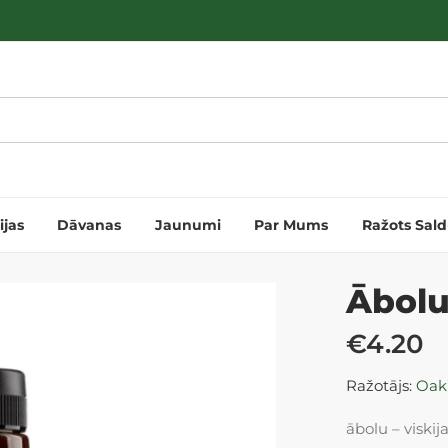
ijas
Dāvanas
Jaunumi
Par Mums
Ražots Sal
Ābolu
€
4.20
Ražotājs:
Oak
ābolu – viski