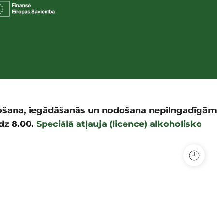
rdošana, iegādāšanās un nodošana nepilngadīgām
īdz 8.00.
Speciālā atļauja (licence) alkoholisko
utions