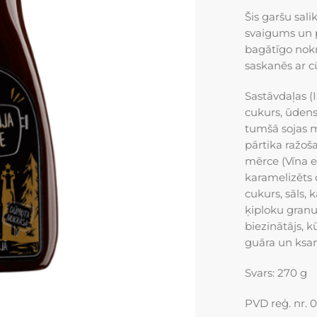
Šis garšu sali
svaigums un p
bagātīgo nokr
saskanēs ar cū
Sastāvdaļas (I
cukurs, ūdens,
tumšā sojas 
pārtika
ražoša
mērce (Vīna et
karamelizēts c
cukurs, sāls, 
ķiploku granu
biezinātājs, 
guāra un ksan
Svars: 270 g
PVD reģ. nr.