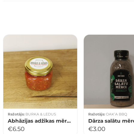
Ražotājs:
BURKA & LEDUS
Ražotājs:
OAK’A BBQ
Abhāzijas adžikas mērce
Dārza salātu mēr
€
6.50
€
3.00