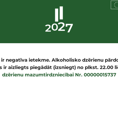
i ir negatīva ietekme. Alkoholisko dzērienu pā
ir aizliegts piegādāt (izsniegt) no plkst. 22.00 l
dzērienu mazumtirdzniecībai Nr. 00000015737
tiesības © 2023. LPKS Provinces Produkti. izstrādāja
Concept Sol
Compare Products
(0 Preces)