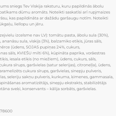
kums sniegs Tev Viskija raksturu, kuru papildinās ābolu
atīkams dūmu aromāts. Noteikti saskatīsi arī rupjmaizes
āsu, kas papildināta ar dažādu garšaugu notīm. Noteikti
kgaļu, liellopu un jēru.
zejvielu izcelsme nav LV): tomātu pasta, ābolu sula (30%),
 ananāsu sula, viskijs (3%), balzamiko etiķis, jūras sāls,
mērce (ūdens, SOJAS pupiņas 24%, cukurs,
nas sāls, KVIEŠU milti 6%), kūpināta paprika, vorāestras
iķis, iesala etiķis (no miežiem), ūdens, cukurs, sāls,
ukura sīrups, garšvielas (satur selerijas), citroneļļa), ūdens,
karamelizēts cukura sīrups, garšvielas, sinepju pulveris,
las, seleriju sakņu pulveris, kurkuma, ķimenes, gammasala,
kūpināšanas aromatizētājs,
sinepju ekstrakts, stabilizētājs
tāna sveķi,
konservants – kālija sorbāts, garšvielas.
 078600