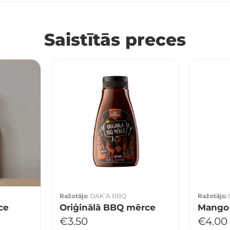
Saistītās preces
Ražotājs:
OAK’A BBQ
Ražotājs:
ce
Oriģinālā BBQ mērce
Mango 
€
3.50
€
4.00