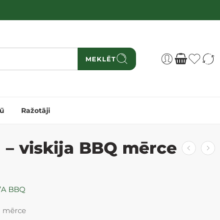
MEKLĒT
dū
Ražotāji
 – viskija BBQ mērce
’A BBQ
ja mērce