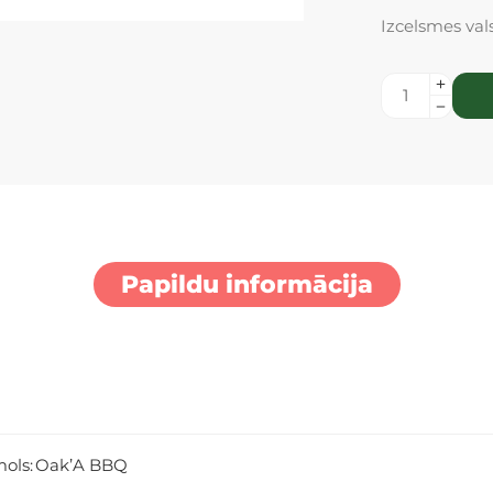
Izcelsmes vals
Papildu informācija
ols:
Oak’A BBQ