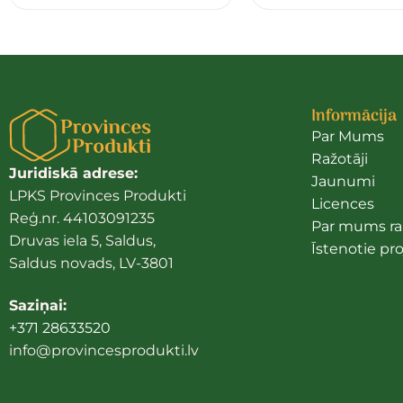
Informācija
Par Mums
Ražotāji
Juridiskā adrese:
Jaunumi
LPKS Provinces Produkti
Licences
Reģ.nr. 44103091235
Par mums ra
Druvas iela 5, Saldus,
Īstenotie pro
Saldus novads, LV-3801
Saziņai:
+371 28633520
info@provincesprodukti.lv