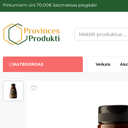
Pirkumiem virs 70.00€ bezmaksas piegāde!
KATEGORIJAS
Veikals
Akc