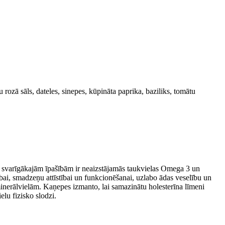
 rozā sāls, dateles, sinepes, kūpināta paprika, baziliks, tomātu
 tā svarīgākajām īpašībām ir neaizstājamās taukvielas Omega 3 un
ībai, smadzeņu attīstībai un funkcionēšanai, uzlabo ādas veselību un
inerālvielām. Kaņepes izmanto, lai samazinātu holesterīna līmeni
elu fizisko slodzi.