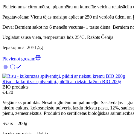
Pielietojums: citronmētra, piparmētra un kumelīte veicina relaksāciju
Pagatavošana: Vienu tējas maisiņu apliet ar 250 ml verdošu ūdeni un ļa
Deva: Bērniem sākot no 6 mēnešu vecuma- 1 tasīte dienā. Bērniem no
Uzglabāt sausā vietā, temperatūrā līdz 25°C. Ražots Čehijā.
Iepakojumā 20×1,5g
Pievienot grozam
Rīsu – kukurūzas spilventiņi, pildīti ar riekstu krēmu BIO 200g
BIO produkts
€
4.20
Vegānisks produkts. Nesatur glutēnu un palmu eļļu. Sastāvdaļas – grau
niedru cukurs, kokosriekstu pulveris, lazdu riekstu pasta, 12%, saulesp
pienu, zemesriekstus. Produkti no sertificētas bioloģiskās saimniecības
Svars – 200g
Izcelsmes valsts – Polija