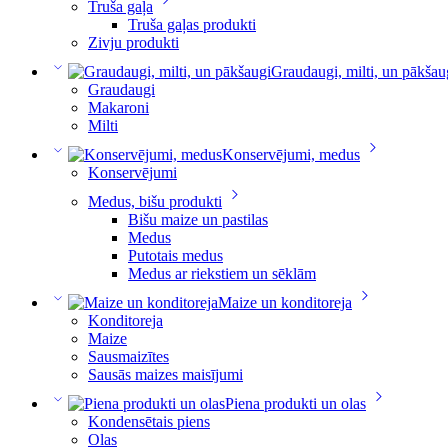
Truša gaļa
Truša gaļas produkti
Zivju produkti
Graudaugi, milti, un pākšau
Graudaugi
Makaroni
Milti
Konservējumi, medus
Konservējumi
Medus, bišu produkti
Bišu maize un pastilas
Medus
Putotais medus
Medus ar riekstiem un sēklām
Maize un konditoreja
Konditoreja
Maize
Sausmaizītes
Sausās maizes maisījumi
Piena produkti un olas
Kondensētais piens
Olas