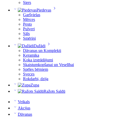
Siers
Piedevas
Garšvielas
Mērces
Pesto
Pulveri
Sāls
Smēriņi
Dažādi
Dāvanas un Komplekti
Keramika
Koka izstrādājumi
Skaistumkopšanai un Veselībai
Spēles bērniem
Sveces
Rokdarbi, dzija
Zupa
Ražots Saldū
Veikals
Akcijas
Dāvanas