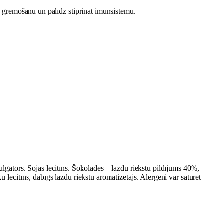
a gremošanu un palīdz stiprināt imūnsistēmu.
lgators. Sojas lecitīns. Šokolādes – lazdu riekstu pildījums 40%,
 lecitīns, dabīgs lazdu riekstu aromatizētājs. Alergēni var saturēt