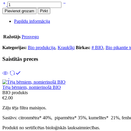
Bio
pikantie
Pievienot grozam
Pirkt
tomātu
un
Papildu informācija
sēklu
krekeri
80gr
Ražotājs
Prosvego
daudzums
Kategorijas:
Bio produkcija
,
Kraukšķi
Birkas:
# BIO
,
Bio pikantie 
Saistītās preces
Tēja bērniem, nomierinošā BIO
BIO produkts
€
2.00
Zāļu tēja filtra maisiņos.
Sastāvs: citronmētra* 40%, piparmētra* 35%, kumelītes* 21%, fenh
Produkti no sertificētas bioloģiskās lauksaimniecības.