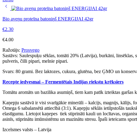
Bio aveņu proteīna batoniņš ENERĢIJAI 42gr
€
2.30
€
4.00
Ražotājs:
Prosvego
Sastāvs:
Saulespuķu sēklas, tomāti 20% (Latvija), burkāni, linsēklas, sī
pulveris, čilli pipari, melnie pipari.
Svars: 80 grami. Bez laktozes, cukura, glutēna, bez ĢMO un konserv
Recepte iedvesmai – Fermentētais Indijas riekstu krēksiers
Tomātu aromāts un bazilika asumiņš, tiem kam patīk izteiktas garšas ko
Kaņepju sastāvā ir visi svarīgākie minerāli – kalcijs, magnijs, kālijs
Omega 6 sabalansētā attiecībā (3:1). Kaņepju sēklās ietilpstošās tauks
elastīgumu. Lietojot kaņepes tiek stiprināti kauli un locītavas, org
asinīs, stiprinātu imūnsistēmu un mazinātu stresu. Īpaši ieteicams spor
Izcelsmes valsts – Latvija