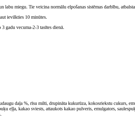
 un labu miegu. Tie veicina normālu elpošanas sistēmas darbību, atbalst
ut ievilkties 10 minūtes.
 3 gadu vecuma-2-3 tasītes dienā.
daugu daļa %, rīsu milti, drupināta kukurūza, kokosriekstu cukurs, emu
uķu eļļa, kakao sviests, attaukots kakao pulveris, emulgators, saulespuķu
.