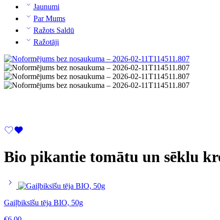
Jaunumi
Par Mums
Ražots Saldū
Ražotāji
Bio pikantie tomātu un sēklu kr
Gaiļbiksīšu tēja BIO, 50g
€
6.00