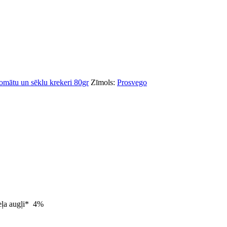
tomātu un sēklu krekeri 80gr
Zīmols:
Prosvego
eļa augļi* 4%