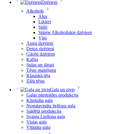
Dzērieni
Alkohols
Alus
Liķieri
Sidri
Stiprie Alkoholiskie dzērieni
Vīni
Augu dzērieni
Detox dzērieni
Gāzēti dzērieni
Kafija
Sulas un sīrupi
Tējas maisījumi
Klasiskā tēja
Zāļu tējas
Gaļa un zivis
Gaļas pārstrādes produkcija
Kūpināta gaļa
Nogatavināta liellopa gaļa
Saldētā produkcija
Svaiga Liellopa gaļa
Vistas gaļa
Vītināta gaļa