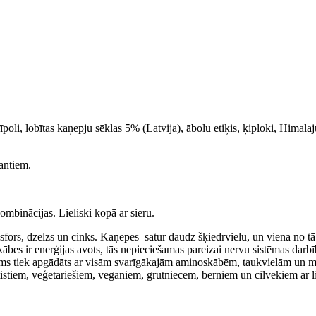
poli, lobītas kaņepju sēklas 5% (Latvija), ābolu etiķis, ķiploki, Himalaju
antiem.
mbinācijas. Lieliski kopā ar sieru.
, fosfors, dzelzs un cinks. Kaņepes satur daudz šķiedrvielu, un viena no
kābes ir enerģijas avots, tās nepieciešamas pareizai nervu sistēmas darb
anisms tiek apgādāts ar visām svarīgākajām aminoskābēm, taukvielām un m
tistiem, veģetāriešiem, vegāniem, grūtniecēm, bērniem un cilvēkiem ar li