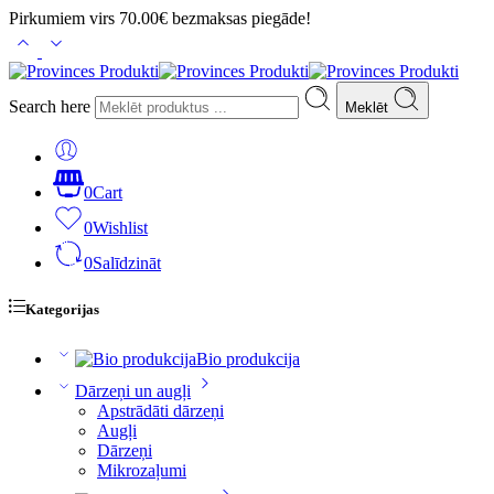
Pirkumiem virs 70.00€ bezmaksas piegāde!
Search here
Meklēt
0
Cart
0
Wishlist
0
Salīdzināt
Kategorijas
Bio produkcija
Dārzeņi un augļi
Apstrādāti dārzeņi
Augļi
Dārzeņi
Mikrozaļumi