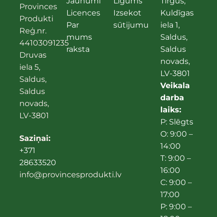
Jaunumi
Līgums
Tirgus,
Provinces
Licences
Izsekot
Kuldīgas
Produkti
Par
sūtijumu
iela 1,
Reģ.nr.
mums
Saldus,
44103091235
raksta
Saldus
Druvas
novads,
iela 5,
LV-3801
Saldus,
Veikala
Saldus
darba
novads,
laiks:
LV-3801
P: Slēgts
O: 9:00 –
Saziņai:
14:00
+371
T: 9:00 –
28633520
16:00
info@provincesprodukti.lv
C: 9:00 –
17:00
P: 9:00 –