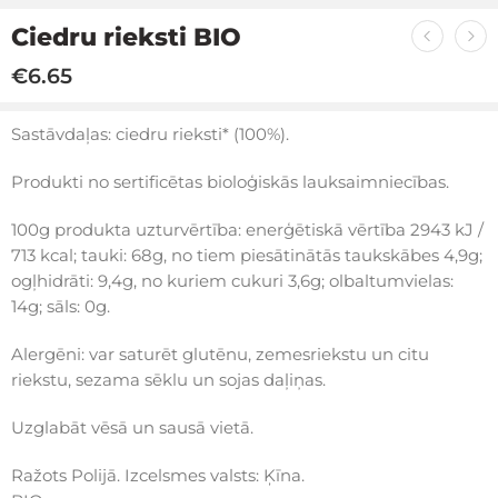
Ciedru rieksti BIO
€
6.65
Sastāvdaļas: ciedru rieksti* (100%).
Produkti no sertificētas bioloģiskās lauksaimniecības.
100g produkta uzturvērtība: enerģētiskā vērtība 2943 kJ /
713 kcal; tauki: 68g, no tiem piesātinātās taukskābes 4,9g;
ogļhidrāti: 9,4g, no kuriem cukuri 3,6g; olbaltumvielas:
14g; sāls: 0g.
Alergēni: var saturēt glutēnu, zemesriekstu un citu
riekstu, sezama sēklu un sojas daļiņas.
Uzglabāt vēsā un sausā vietā.
Ražots Polijā. Izcelsmes valsts: Ķīna.