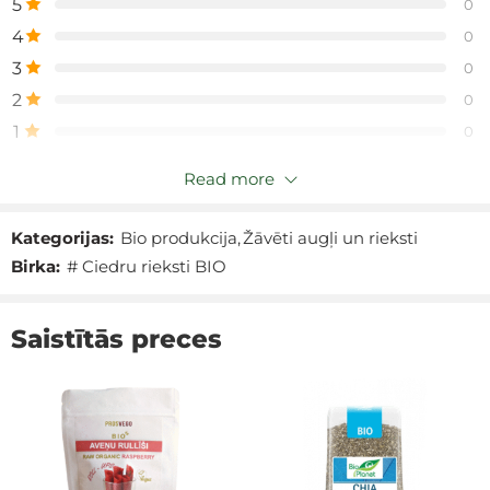
5
0
4
0
3
0
2
0
1
0
Read more
Tikai reģistrētie klienti, kuri ir iegādājušies šo preci var
atstāt atsauksmes.
Kategorijas:
Bio produkcija
,
Žāvēti augļi un rieksti
Birka:
# Ciedru rieksti BIO
Atsauksmes
Atsaukšmju nav.
Saistītās preces