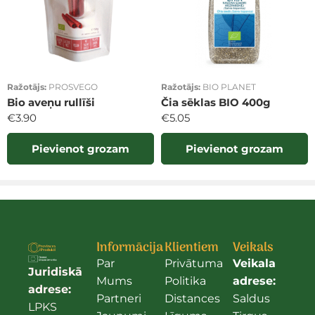
Ražotājs:
PROSVEGO
Ražotājs:
BIO PLANET
Bio aveņu rullīši
Čia sēklas BIO 400g
€
3.90
€
5.05
Pievienot grozam
Pievienot grozam
Informācija
Klientiem
Veikals
Par
Privātuma
Veikala
Juridiskā
Mums
Politika
adrese:
adrese:
Partneri
Distances
Saldus
LPKS