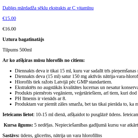
Dabīgs mārdadža sēklu ekstrakts ar C vitamīnu
€
15.00
€
16.00
Uztura bagatinatājs
Tilpums 500ml
Ar ko atšķiras mūsu hlorofils no citiem:
Diennakts deva ir tikai 15 ml, kuru var sadalīt trīs pieņemšanas
Diennakts deva (15 ml) satur 150 mg aktīvās nātrija-vara-hlorofi
Hlorofils tiek ražots Latvijā pēc GMP standartiem.
Ekstraktēts no augstākās kvalitātes lucernas un nesatur konserv
Produkts piemērots vegāniem, veģetāriešiem, arī tiem, kuri dod
PH līmenis ir vienāds ar 8.
Produktam var piemīt zāles smarža, bet tas tikai pierāda to, ka
Ieteicams lietot
: 10-15 ml dienā, atšķaidot to pusglāzē ūdens. Ieteic
Kursa ilgums:
5 nedēļas. Nepieciešamības gadījumā kursu var atkārt
Sastāvs:
ūdens, glicerīns, nātrija un vara hlorofilīns