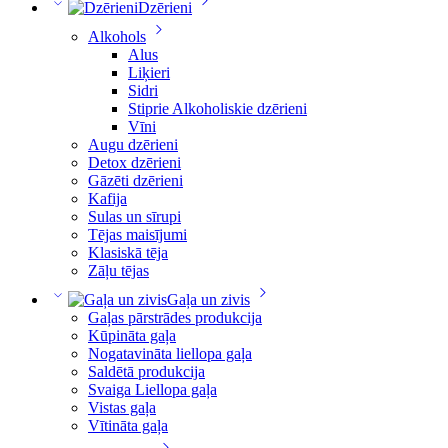
Dzērieni
Alkohols
Alus
Liķieri
Sidri
Stiprie Alkoholiskie dzērieni
Vīni
Augu dzērieni
Detox dzērieni
Gāzēti dzērieni
Kafija
Sulas un sīrupi
Tējas maisījumi
Klasiskā tēja
Zāļu tējas
Gaļa un zivis
Gaļas pārstrādes produkcija
Kūpināta gaļa
Nogatavināta liellopa gaļa
Saldētā produkcija
Svaiga Liellopa gaļa
Vistas gaļa
Vītināta gaļa