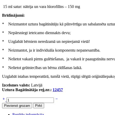
15 ml satur: nātrija un vara hlorofilīns – 150 mg
Brīdinājumi:
* Neizmantot uztura bagātinātāju kā pilnvērtīga un sabalansēta uztura
* Nepārsniegt ieteicamo diennakts devu;
* Uzglabāt bērniem neredzamā un nepieejamā vietā!
* Neizmantot, ja ir individuāla komponentu nepanesamība.
* Nelietot vakarā pirms gulētiešanas, ja vakarā ir paaugstināta ner
* Nelietot grūtniecības un bērna zīdīšanas laikā.
Uzglabāt istabas temperatūrā, tumšā vietā, rūpīgi slēgtā oriģināliepako
Izcelsmes valsts:
Latvijā
Uztura Bagātinātāja reģ.nr.:
12457
Dabīgs
Hlorofils
Pievienot grozam
Pirkt
daudzums
Papildu informācija