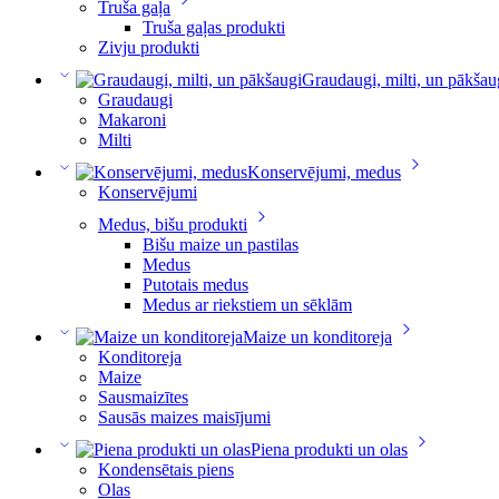
Truša gaļa
Truša gaļas produkti
Zivju produkti
Graudaugi, milti, un pākšau
Graudaugi
Makaroni
Milti
Konservējumi, medus
Konservējumi
Medus, bišu produkti
Bišu maize un pastilas
Medus
Putotais medus
Medus ar riekstiem un sēklām
Maize un konditoreja
Konditoreja
Maize
Sausmaizītes
Sausās maizes maisījumi
Piena produkti un olas
Kondensētais piens
Olas