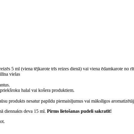
 reizēs 5 ml (viena tējkarote trīs reizes dienā) vai viena ēdamkarote no
līna vielas
antus.
 priekšroku halal vai košera produktiem.
 mūsu produkts nesatur papildu piemaisījumus vai mākslīgos aromatizētāj
amā diennakts deva 15 ml.
Pirms lietošanas pudeli sakratīt!
ot.