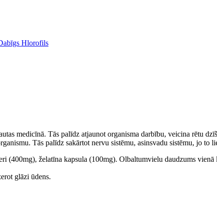
Dabīgs Hlorofils
s tautas medicīnā. Tās palīdz atjaunot organisma darbību, veicina rētu dz
rganismu. Tās palīdz sakārtot nervu sistēmu, asinsvadu sistēmu, jo to li
dzeri (400mg), želatīna kapsula (100mg). Olbaltumvielu daudzums vienā
erot glāzi ūdens.