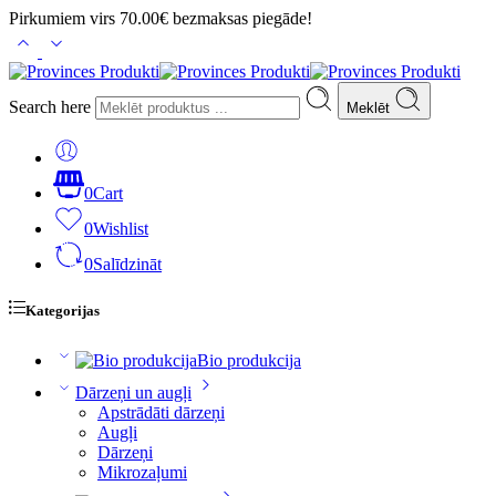
Pirkumiem virs 70.00€ bezmaksas piegāde!
Search here
Meklēt
0
Cart
0
Wishlist
0
Salīdzināt
Kategorijas
Bio produkcija
Dārzeņi un augļi
Apstrādāti dārzeņi
Augļi
Dārzeņi
Mikrozaļumi