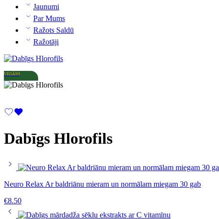
Jaunumi
Par Mums
Ražots Saldū
Ražotāji
VEGĀNS
Dabīgs Hlorofils
Neuro Relax Ar baldriānu mieram un normālam miegam 30 gab
€
8.50