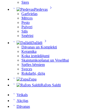
Siers
Piedevas
Garšvielas
Mērces
Pesto
Pulveri
Sāls
Smēriņi
Dažādi
Dāvanas un Komplekti
Keramika
Koka izstrādājumi
Skaistumkopšanai un Veselībai
Spēles bērniem
Sveces
Rokdarbi, dzija
Zupa
Ražots Saldū
Veikals
Akcijas
Dāvanas