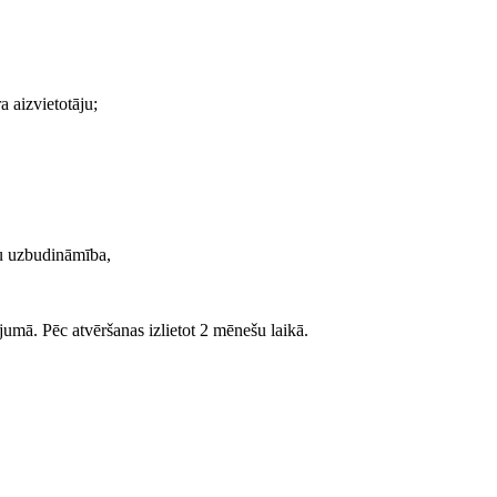
 aizvietotāju;
vu uzbudināmība,
jumā. Pēc atvēršanas izlietot 2 mēnešu laikā.