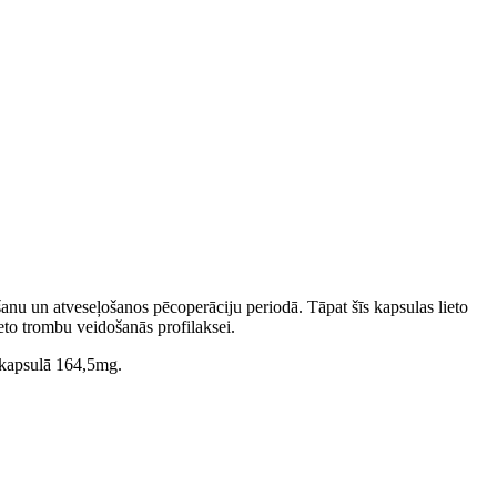
īšanu un atveseļošanos pēcoperāciju periodā. Tāpat šīs kapsulas lieto
eto trombu veidošanās profilaksei.
 kapsulā 164,5mg.