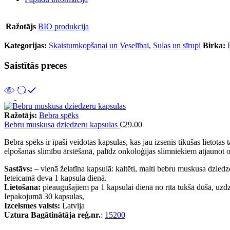
Ražotājs
BIO produkcija
Kategorijas:
Skaistumkopšanai un Veselībai
,
Sulas un sīrupi
Birka:
Saistītās preces
Ražotājs:
Bebra spēks
Bebru muskusa dziedzeru kapsulas
€
29.00
Bebra spēks ir īpaši veidotas kapsulas, kas jau izsenis tikušas lietota
elpošanas slimību ārstēšanā, palīdz onkoloģijas slimniekiem atjaunot o
Sastāvs:
– vienā želatīna kapsulā: kaltēti, malti bebru muskusa dzie
Ieteicamā deva 1 kapsula dienā.
Lietošana:
pieaugušajiem pa 1 kapsulai dienā no rīta tukšā dūšā, uzdz
Iepakojumā 30 kapsulas,
Izcelsmes valsts:
Latvija
Uztura Bagātinātāja reģ.nr.
:
15200