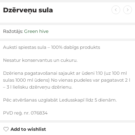
Dzērveņu sula
Ražotājs:
Green hive
Auksti spiestas sula – 100% dabīgs produkts
Nesatur konservantus un cukuru.
Dzēriena pagatavošanai sajaukt ar ūdeni 1:10 (uz 100 ml
sulas 1000 ml ūdens) No vienas pudeles var pagatavot 2 l
– 3 l lielisku dzērveņu dzērienu.
Pēc atvēršanas uzglabāt Ledusskapī līdz 5 dienām.
PVD reģ. nr. 076834
Add to wishlist