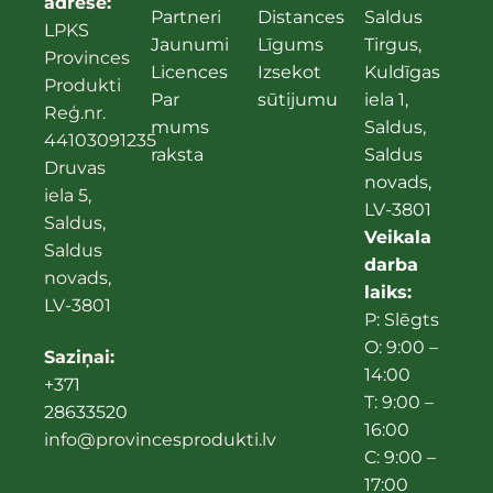
adrese:
Partneri
Distances
Saldus
LPKS
Jaunumi
Līgums
Tirgus,
Provinces
Licences
Izsekot
Kuldīgas
Produkti
Par
sūtijumu
iela 1,
Reģ.nr.
mums
Saldus,
44103091235
raksta
Saldus
Druvas
novads,
iela 5,
LV-3801
Saldus,
Veikala
Saldus
darba
novads,
laiks:
LV-3801
P: Slēgts
O: 9:00 –
Saziņai:
14:00
+371
T: 9:00 –
28633520
16:00
info@provincesprodukti.lv
C: 9:00 –
17:00