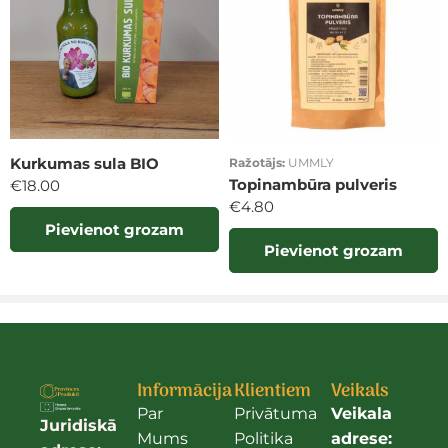
Kurkumas sula BIO
Ražotājs:
UMMLY
Topinambūra pulveris
€
18.00
€
4.80
Pievienot grozam
Pievienot grozam
Informācija
Klientiem
Veikals
Par
Privātuma
Veikala
Juridiskā
Mums
Politika
adrese: