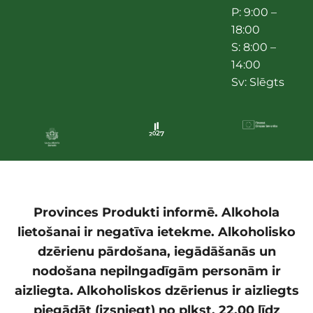
P: 9:00 –
18:00
S: 8:00 –
14:00
Sv: Slēgts
Provinces Produkti informē. Alkohola
lietošanai ir negatīva ietekme. Alkoholisko
dzērienu pārdošana, iegādāšanās un
nodošana nepilngadīgām personām ir
aizliegta. Alkoholiskos dzērienus ir aizliegts
piegādāt (izsniegt) no plkst. 22.00 līdz