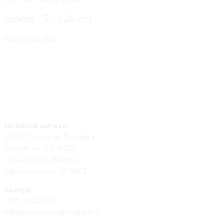
Izmērs – 50 × 26 cm.
Roku darbs.
Pievienot grozam
Juridiskā adrese:
LPKS Provinces Produkti
Reģ.nr. 44103091235
Druvas iela 5, Saldus,
Saldus novads, LV-3801
Saziņai:
+371 28633520
info@provincesprodukti.lv