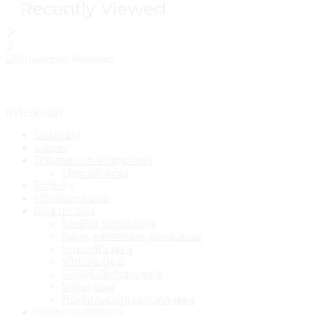
Recently Viewed
Kategorijas
Grauzdiņi
Sveces
Dāvanas un Komplekti
Līgo dāvanas
Smēriņi
Olbaltumvielas
Gaļa un zivis
Saldētā produkcija
Gaļas pārstrādes produkcija
Kūpināta gaļa
Vītināta gaļa
Svaiga Liellopa gaļa
Vistas gaļa
Nogatavināta liellopa gaļa
Koka izstrādājumi