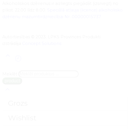
Alkoholiskos dzērienus ir aizliegts piegādāt (izsniegt) no
plkst. 22.00 līdz 8.00.
Speciālā atļauja (licence) alkoholisko
dzērienu mazumtirdzniecībai Nr. 00000015737
Autortiesības © 2023. LPKS Provinces Produkti.
izstrādāja
Concept Solutions
Meklēt
Grozs
Wishlist