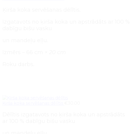
Ķirša koka servēšanas dēlītis.
Izgatavots no ķirša koka un apstrādāts ar 100 %
dabīgu bišu vasku
un mandeļu eļļu.
Izmērs – 66 cm
× 20 cm
Roku darbs.
Pievienot grozam
Ķirša koka servēšanas dēlītis
€
30.00
Dēlītis izgatavots no ķirša koka un apstrādāts
ar 100 % dabīgu bišu vasku
un mandeļu eļļu.