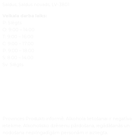
Saldus, Saldus novads, LV-3801
Veikala darba laiks:
P: Slēgts
O: 9:00 – 14:00
T: 9:00 – 16:00
C: 9:00 – 17:00
P: 9:00 – 18:00
S: 8:00 – 14:00
Sv: Slēgts
Provinces Produkti informē. Alkohola lietošanai ir negatīva
ietekme. Alkoholisko dzērienu pārdošana, iegādāšanās un
nodošana nepilngadīgām personām ir aizliegta.