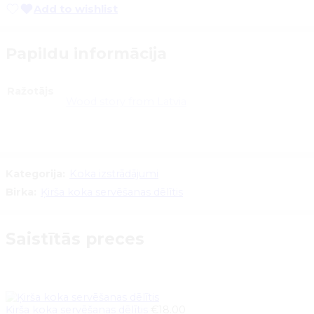
Add to wishlist
Papildu informācija
Ražotājs
Wood story from Latvia
Kategorija:
Koka izstrādājumi
Birka:
Ķirša koka servēšanas dēlītis
Saistītās preces
Ķirša koka servēšanas dēlītis
€
18.00