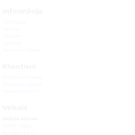
Informācija
Par Mums
Partneri
Jaunumi
Licences
Par mums raksta
Klientiem
Privātuma Politika
Distances Līgums
Izsekot sūtijumu
Veikals
Veikala adrese:
Saldus Tirgus,
Kuldīgas iela 1,