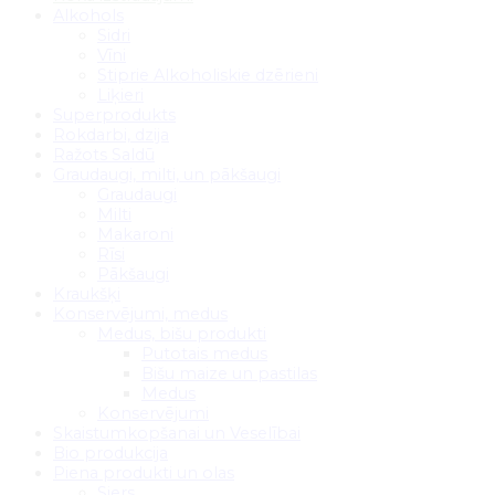
Alkohols
Sidri
Vīni
Stiprie Alkoholiskie dzērieni
Liķieri
Superprodukts
Rokdarbi, dzija
Ražots Saldū
Graudaugi, milti, un pākšaugi
Graudaugi
Milti
Makaroni
Rīsi
Pākšaugi
Kraukšķi
Konservējumi, medus
Medus, bišu produkti
Putotais medus
Bišu maize un pastilas
Medus
Konservējumi
Skaistumkopšanai un Veselībai
Bio produkcija
Piena produkti un olas
Siers