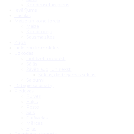
Kondensētais piens
Ievārījums
Pastilas
Maize un konditoreja
Maize
Konditoreja
Sausmaizītes
Zupa
Lieldienu komplekts
Uzkodas
Liofilizēti produkti
Sāļās
Žāvēti augļi un rieksti
Sēklas, diedzējamās sēklas.
Saldumi
Dabīgie saldinātāji
Piedevas
Pulveri
Etiķis
Pesto
Sāls
Garšvielas
Mērces
Eļļas