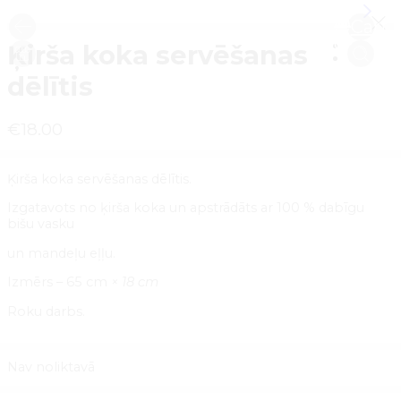
Cart
0
Ķirša koka servēšanas
dēlītis
€
18.00
Ķirša koka servēšanas dēlītis.
Izgatavots no ķirša koka un apstrādāts ar 100 % dabīgu
bišu vasku
un mandeļu eļļu.
Izmērs – 65 cm
× 18 cm
Roku darbs.
Nav noliktavā