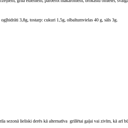
rzeņiem, grila ēdieniem, pārberot makaroniem, brokastu omletei, svaiga
ogļhidrāti 3,8g, tostarp: cukuri 1,5g, olbaltumvielas 40 g, sāls 3g.
ila sezonā lieliski derēs
kā alternatīva grillētai gaļai vai zivīm, kā arī 