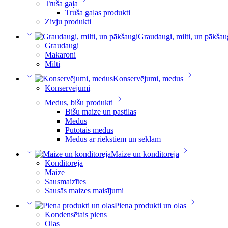
Truša gaļa
Truša gaļas produkti
Zivju produkti
Graudaugi, milti, un pākšau
Graudaugi
Makaroni
Milti
Konservējumi, medus
Konservējumi
Medus, bišu produkti
Bišu maize un pastilas
Medus
Putotais medus
Medus ar riekstiem un sēklām
Maize un konditoreja
Konditoreja
Maize
Sausmaizītes
Sausās maizes maisījumi
Piena produkti un olas
Kondensētais piens
Olas