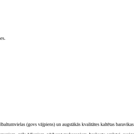
mes.
olbaltumvielas (govs vājpiens) un augstākās kvalitātes kaltētas baravikas