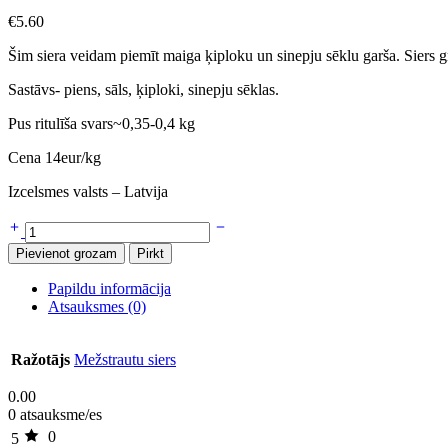
€
5.60
Šim siera veidam piemīt maiga ķiploku un sinepju sēklu garša. Siers gr
Sastāvs- piens, sāls, ķiploki, sinepju sēklas.
Pus ritulīša svars~0,35-0,4 kg
Cena 14eur/kg
Izcelsmes valsts – Latvija
Pievienot grozam
Pirkt
Papildu informācija
Atsauksmes (0)
Ražotājs
Mežstrautu siers
0.00
0 atsauksme/es
0
5