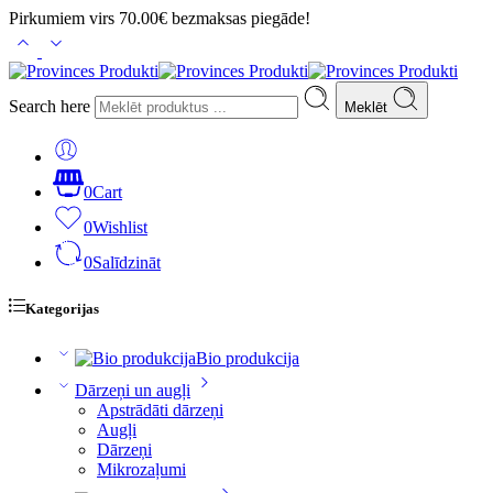
Pirkumiem virs 70.00€ bezmaksas piegāde!
Search here
Meklēt
0
Cart
0
Wishlist
0
Salīdzināt
Kategorijas
Bio produkcija
Dārzeņi un augļi
Apstrādāti dārzeņi
Augļi
Dārzeņi
Mikrozaļumi