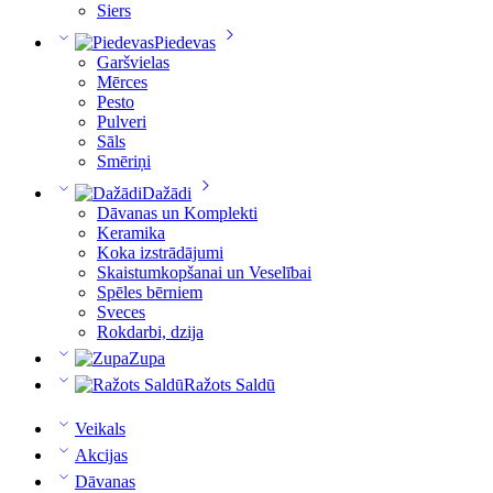
Siers
Piedevas
Garšvielas
Mērces
Pesto
Pulveri
Sāls
Smēriņi
Dažādi
Dāvanas un Komplekti
Keramika
Koka izstrādājumi
Skaistumkopšanai un Veselībai
Spēles bērniem
Sveces
Rokdarbi, dzija
Zupa
Ražots Saldū
Veikals
Akcijas
Dāvanas