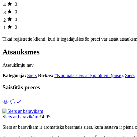
0
4
0
3
0
2
0
1
Tikai reģistrētie klienti, kuri ir iegādājušies šo preci var atstāt atsauks
Atsauksmes
Atsaukšmju nav.
Kategorija:
Siers
Birkas:
#Kūpināts siers ar ķiplokiem (puse)
,
Siers
Saistītās preces
Siers ar baravikām
€
4.95
Siers ar baravikām ir aromātisks beramais siers, kura sastāvā ir piena 