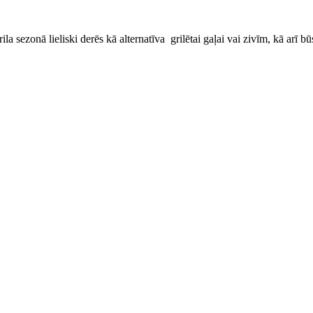
ila sezonā lieliski derēs
kā alternatīva grilētai gaļai vai zivīm, kā arī b