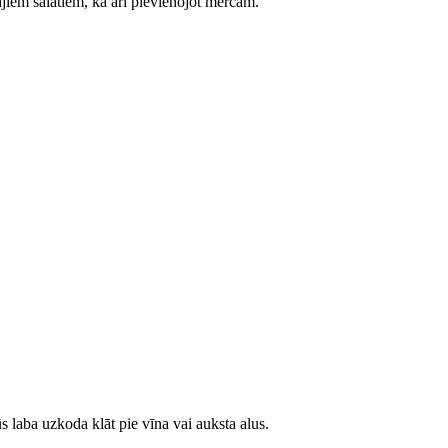
jiem salātiem, kā arī pievienojot mērcām.
būs laba uzkoda klāt pie vīna vai auksta alus.