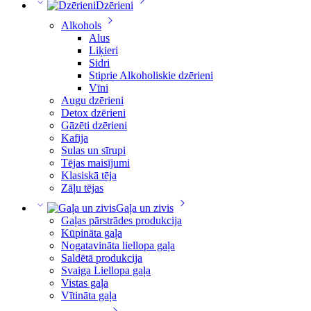
Dzērieni
Alkohols
Alus
Liķieri
Sidri
Stiprie Alkoholiskie dzērieni
Vīni
Augu dzērieni
Detox dzērieni
Gāzēti dzērieni
Kafija
Sulas un sīrupi
Tējas maisījumi
Klasiskā tēja
Zāļu tējas
Gaļa un zivis
Gaļas pārstrādes produkcija
Kūpināta gaļa
Nogatavināta liellopa gaļa
Saldētā produkcija
Svaiga Liellopa gaļa
Vistas gaļa
Vītināta gaļa