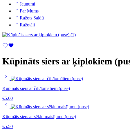
Jaunumi
Par Mums
Ražots Saldū
Ražotāji
Kūpināts siers ar ķiplokiem (pu
Kūpināts siers ar čili/tomātiem (puse)
€
5.60
Kūpināts siers ar sēklu maisījumu (puse)
€
5.50