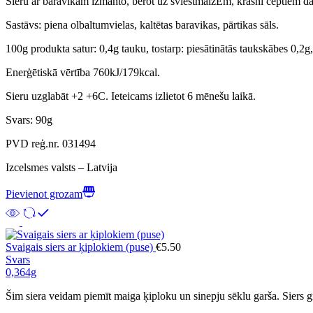
Sieru ar baravikām izmanto, berot uz sviestmaizĒm, krāsnī ceptiem dā
Sastāvs: piena olbaltumvielas, kaltētas baravikas, pārtikas sāls.
100g produkta satur: 0,4g tauku, tostarp: piesātinātās taukskābes 0,2g, 
Enerģētiskā vērtība 760kJ/179kcal.
Sieru uzglabāt +2 +6C. Ieteicams izlietot 6 mēnešu laikā.
Svars: 90g
PVD reģ.nr. 031494
Izcelsmes valsts – Latvija
Pievienot grozam
Svaigais siers ar ķiplokiem (puse)
€
5.50
Svars
0,364g
Šim siera veidam piemīt maiga ķiploku un sinepju sēklu garša. Siers gr