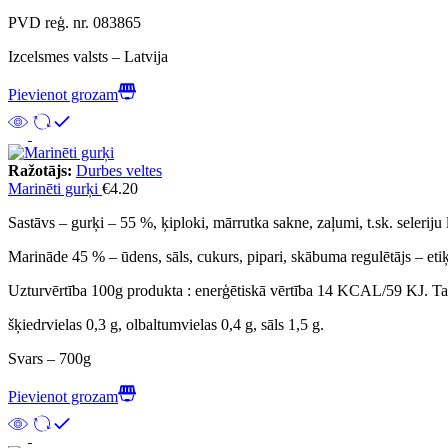
PVD reģ. nr. 083865
Izcelsmes valsts – Latvija
Pievienot grozam
Ražotājs:
Durbes veltes
Marinēti gurķi
€
4.20
Sastāvs – gurķi – 55 %, ķiploki, mārrutka sakne, zaļumi, t.sk. seleriju 
Marināde 45 % – ūdens, sāls, cukurs, pipari, skābuma regulētājs – eti
Uzturvērtība 100g produkta : enerģētiskā vērtība 14 KCAL/59 KJ. Tauki
šķiedrvielas 0,3 g, olbaltumvielas 0,4 g, sāls 1,5 g.
Svars – 700g
Pievienot grozam