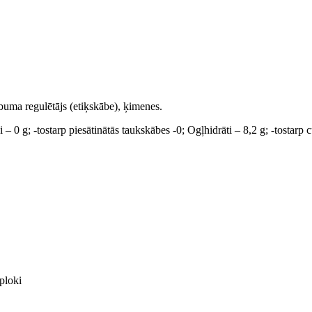
buma regulētājs (etiķskābe), ķimenes.
– 0 g; -tostarp piesātinātās taukskābes -0; Ogļhidrāti – 8,2 g; -tostarp 
iploki