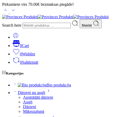
Pirkumiem virs 70.00€ bezmaksas piegāde!
Search here
Meklēt
0
Cart
0
Wishlist
0
Salīdzināt
Kategorijas
Bio produkcija
Dārzeņi un augļi
Apstrādāti dārzeņi
Augļi
Dārzeņi
Mikrozaļumi