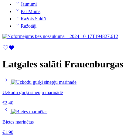
Jaunumi
Par Mums
Ražots Saldū
Ražotāji
Latgales salāti Frauenburgas
Uzkodu gurķi sinepju marinādē
€
2.40
Bietes marinētas
€
1.90