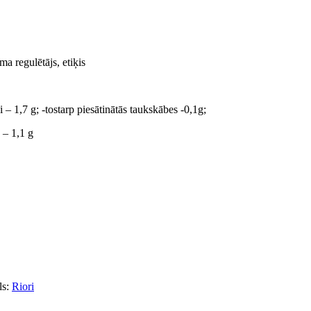
ma regulētājs, etiķis
– 1,7 g; -tostarp piesātinātās taukskābes -0,1g;
 – 1,1 g
ls:
Riori