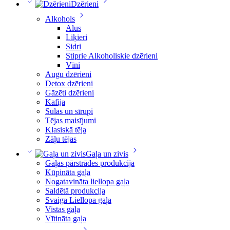
Dzērieni
Alkohols
Alus
Liķieri
Sidri
Stiprie Alkoholiskie dzērieni
Vīni
Augu dzērieni
Detox dzērieni
Gāzēti dzērieni
Kafija
Sulas un sīrupi
Tējas maisījumi
Klasiskā tēja
Zāļu tējas
Gaļa un zivis
Gaļas pārstrādes produkcija
Kūpināta gaļa
Nogatavināta liellopa gaļa
Saldētā produkcija
Svaiga Liellopa gaļa
Vistas gaļa
Vītināta gaļa