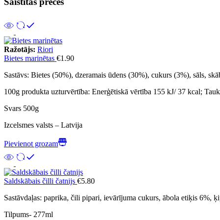
Saistītās preces
Ražotājs:
Riori
Bietes marinētas
€
1.90
Sastāvs: Bietes (50%), dzeramais ūdens (30%), cukurs (3%), sāls, skā
100g produkta uzturvērtība: Enerģētiskā vērtība 155 kJ/ 37 kcal; Tauki 
Svars 500g
Izcelsmes valsts – Latvija
Pievienot grozam
Saldskābais čilli čatnijs
€
5.80
Sastāvdaļas: paprika, čili pipari, ievārījuma cukurs, ābola etiķis 6%, ķ
Tilpums- 277ml