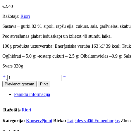
€
2.40
Ražotājs:
Riori
Sastāvs – gurķi 82 %, sīpoli, rapšu eļļa, cukurs, sāls, garšvielas, skābu
Pēc atvēršanas glabāt ledusskapī un izlietot 48 stundu laikā.
100g produkta uzturvērtība: Enerģētiskā vērtība 163 kJ/ 39 kcal; Tauki 
Ogļhidrāti – 5,0 g; -tostarp cukuri – 2,5 g; Olbaltumvielas –0,9 g; Sāls
Svars 330g
Pievienot grozam
Pirkt
Papildu informācija
Ražotājs
Riori
Kategorija:
Konservējumi
Birka:
Latgales salāti Frauenburgas
Zīmo