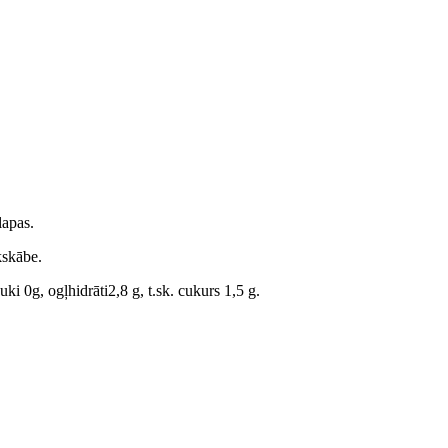
lapas.
ķskābe.
 0g, ogļhidrāti2,8 g, t.sk. cukurs 1,5 g.