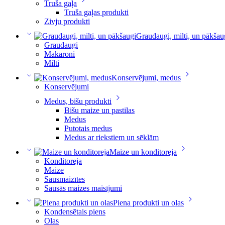
Truša gaļa
Truša gaļas produkti
Zivju produkti
Graudaugi, milti, un pākšau
Graudaugi
Makaroni
Milti
Konservējumi, medus
Konservējumi
Medus, bišu produkti
Bišu maize un pastilas
Medus
Putotais medus
Medus ar riekstiem un sēklām
Maize un konditoreja
Konditoreja
Maize
Sausmaizītes
Sausās maizes maisījumi
Piena produkti un olas
Kondensētais piens
Olas