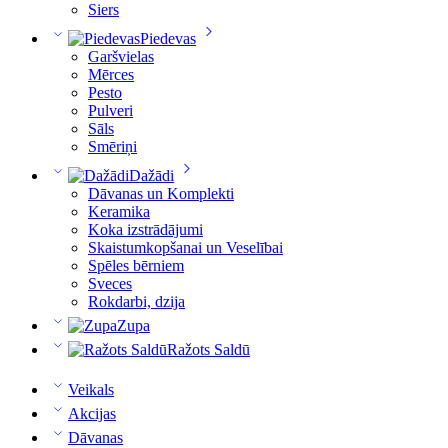
Siers
Piedevas
Garšvielas
Mērces
Pesto
Pulveri
Sāls
Smēriņi
Dažādi
Dāvanas un Komplekti
Keramika
Koka izstrādājumi
Skaistumkopšanai un Veselībai
Spēles bērniem
Sveces
Rokdarbi, dzija
Zupa
Ražots Saldū
Veikals
Akcijas
Dāvanas