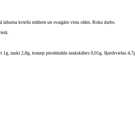
tākā labuma kviešu miltiem un svaigām vistu olām. Roku darbs.
ietā.
 1g, tauki 2,8g, tostarp piesātinātās taukskābes 0,01g, šķiedrvielas 4,7g