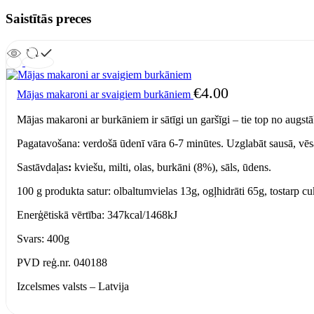
Saistītās preces
€
4.00
Mājas makaroni ar svaigiem burkāniem
Mājas makaroni ar burkāniem ir sātīgi un garšīgi – tie top no augs
Pagatavošana: verdošā ūdenī vāra 6-7 minūtes. Uzglabāt sausā, vēsā
Sastāvdaļas
:
kviešu, milti, olas, burkāni (8%), sāls, ūdens.
100 g produkta satur: olbaltumvielas 13g, ogļhidrāti 65g, tostarp cuk
Enerģētiskā vērtība: 347kcal/1468kJ
Svars: 400g
PVD reģ.nr. 040188
Izcelsmes valsts – Latvija