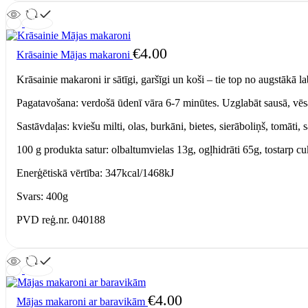
€
4.00
Krāsainie Mājas makaroni
Krāsainie makaroni ir sātīgi, garšīgi un koši – tie top no augstākā
Pagatavošana: verdošā ūdenī vāra 6-7 minūtes. Uzglabāt sausā, vēsā
Sastāvdaļas: kviešu milti, olas, burkāni, bietes, sierāboliņš, tomāti, 
100 g produkta satur: olbaltumvielas 13g, ogļhidrāti 65g, tostarp cuk
Enerģētiskā vērtība: 347kcal/1468kJ
Svars: 400g
PVD reģ.nr. 040188
€
4.00
Mājas makaroni ar baravikām