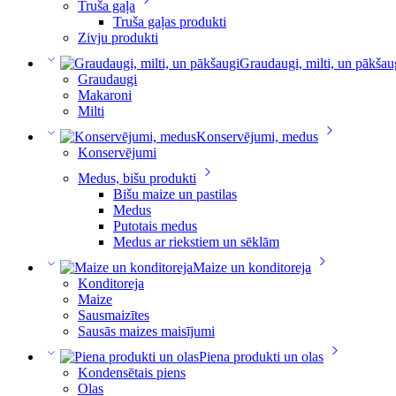
Truša gaļa
Truša gaļas produkti
Zivju produkti
Graudaugi, milti, un pākšau
Graudaugi
Makaroni
Milti
Konservējumi, medus
Konservējumi
Medus, bišu produkti
Bišu maize un pastilas
Medus
Putotais medus
Medus ar riekstiem un sēklām
Maize un konditoreja
Konditoreja
Maize
Sausmaizītes
Sausās maizes maisījumi
Piena produkti un olas
Kondensētais piens
Olas