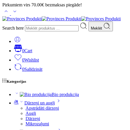
Pirkumiem virs 70.00€ bezmaksas piegāde!
Search here
Meklēt
0
Cart
0
Wishlist
0
Salīdzināt
Kategorijas
Bio produkcija
Dārzeņi un augļi
Apstrādāti dārzeņi
Augļi
Dārzeņi
Mikrozaļumi