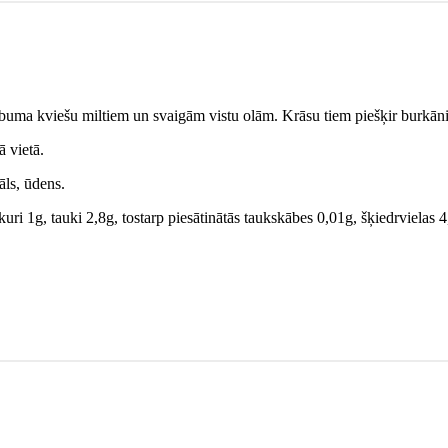
 labuma kviešu miltiem un svaigām vistu olām. Krāsu tiem piešķir burkāni
 vietā.
sāls, ūdens.
uri 1g, tauki 2,8g, tostarp piesātinātās taukskābes 0,01g, šķiedrvielas 4