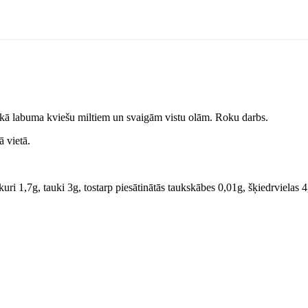
tākā labuma kviešu miltiem un svaigām vistu olām. Roku darbs.
 vietā.
uri 1,7g, tauki 3g, tostarp piesātinātās taukskābes 0,01g, šķiedrvielas 4