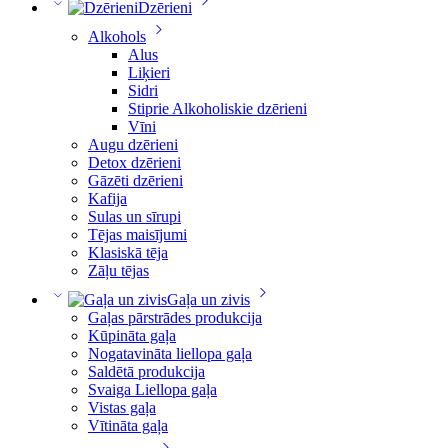
Dzērieni
Alkohols
Alus
Liķieri
Sidri
Stiprie Alkoholiskie dzērieni
Vīni
Augu dzērieni
Detox dzērieni
Gāzēti dzērieni
Kafija
Sulas un sīrupi
Tējas maisījumi
Klasiskā tēja
Zāļu tējas
Gaļa un zivis
Gaļas pārstrādes produkcija
Kūpināta gaļa
Nogatavināta liellopa gaļa
Saldētā produkcija
Svaiga Liellopa gaļa
Vistas gaļa
Vītināta gaļa