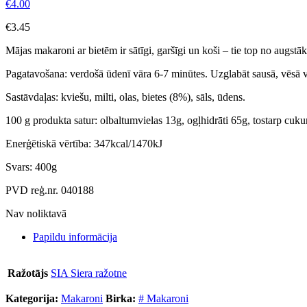
€
4.00
€
3.45
Mājas makaroni ar bietēm ir sātīgi, garšīgi un koši – tie top no augs
Pagatavošana: verdošā ūdenī vāra 6-7 minūtes. Uzglabāt sausā, vēsā v
Sastāvdaļas: kviešu, milti, olas, bietes (8%), sāls, ūdens.
100 g produkta satur: olbaltumvielas 13g, ogļhidrāti 65g, tostarp cukuri
Enerģētiskā vērtība: 347kcal/1470kJ
Svars: 400g
PVD reģ.nr. 040188
Nav noliktavā
Papildu informācija
Ražotājs
SIA Siera ražotne
Kategorija:
Makaroni
Birka:
# Makaroni