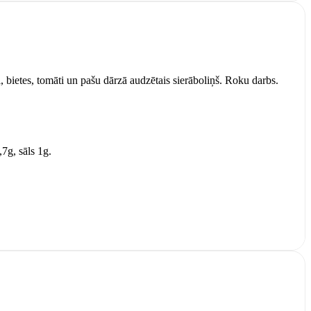
, bietes, tomāti un pašu dārzā audzētais sierāboliņš. Roku darbs.
,7g, sāls 1g.