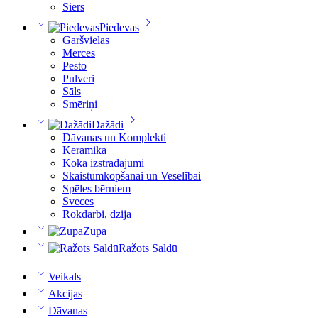
Siers
Piedevas
Garšvielas
Mērces
Pesto
Pulveri
Sāls
Smēriņi
Dažādi
Dāvanas un Komplekti
Keramika
Koka izstrādājumi
Skaistumkopšanai un Veselībai
Spēles bērniem
Sveces
Rokdarbi, dzija
Zupa
Ražots Saldū
Veikals
Akcijas
Dāvanas