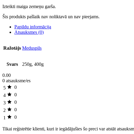
Izteikti maiga zemeņu garša.
Šis produkts pašlaik nav noliktavā un nav pieejams.
Papildu informācija
Atsauksmes (0)
Ražotājs
Meduspils
Svars
250g, 400g
0.00
0 atsauksme/es
0
5
0
4
0
3
0
2
0
1
Tikai reģistrētie klienti, kuri ir iegādājušies šo preci var atstāt atsauks