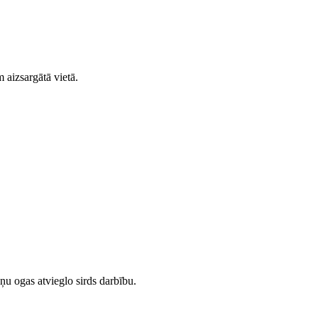
m aizsargātā vietā.
ņu ogas atvieglo sirds darbību.