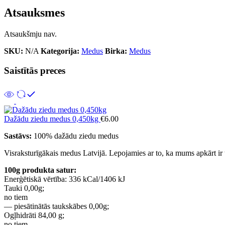
Atsauksmes
Atsaukšmju nav.
SKU:
N/A
Kategorija:
Medus
Birka:
Medus
Saistītās preces
Dažādu ziedu medus 0,450kg
€
6.00
Sastāvs:
100% dažādu ziedu medus
Visraksturīgākais medus Latvijā. Lepojamies ar to, ka mums apkārt ir
100g produkta satur:
Enerģētiskā vērtība: 336 kCal/1406 kJ
Tauki 0,00g;
no tiem
— piesātinātās taukskābes 0,00g;
Ogļhidrāti 84,00 g;
no tiem