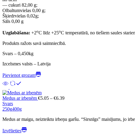
— cukuri 82,00 g;
Olbaltumvielas 0,00 g;
Šķiedrvielas 0,02g;
Sāls 0,00 g
o
o
Uzglabāšana:
+2
C līdz +25
C temperatūrā, n
o tiešiem saules starie
Produkts ražots savā saimniecībā.
Svars – 0,450kg
Izcelsmes valsts – Latvija
Pievienot grozam
Price
Medus ar irbenēm
€
5.05
–
€
6.39
range:
Svars
€5.05
250g
400g
through
Medus ar maigu, neizteiktu irbeņu garšu. “Sirsnīgs” maisījums, jo irbe
€6.39
Izvēlieties