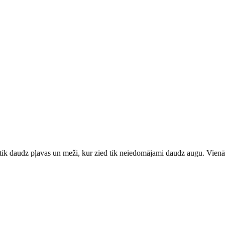
 tik daudz pļavas un meži, kur zied tik neiedomājami daudz augu. Vienā 