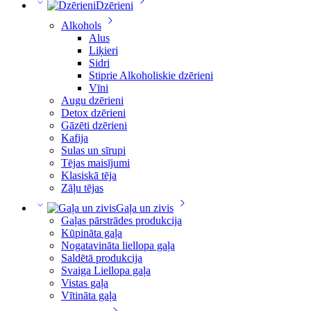
Dzērieni
Alkohols
Alus
Liķieri
Sidri
Stiprie Alkoholiskie dzērieni
Vīni
Augu dzērieni
Detox dzērieni
Gāzēti dzērieni
Kafija
Sulas un sīrupi
Tējas maisījumi
Klasiskā tēja
Zāļu tējas
Gaļa un zivis
Gaļas pārstrādes produkcija
Kūpināta gaļa
Nogatavināta liellopa gaļa
Saldētā produkcija
Svaiga Liellopa gaļa
Vistas gaļa
Vītināta gaļa