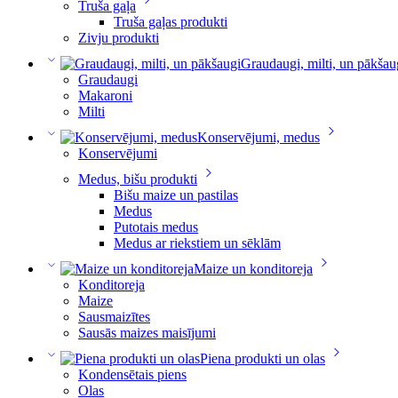
Truša gaļa
Truša gaļas produkti
Zivju produkti
Graudaugi, milti, un pākšau
Graudaugi
Makaroni
Milti
Konservējumi, medus
Konservējumi
Medus, bišu produkti
Bišu maize un pastilas
Medus
Putotais medus
Medus ar riekstiem un sēklām
Maize un konditoreja
Konditoreja
Maize
Sausmaizītes
Sausās maizes maisījumi
Piena produkti un olas
Kondensētais piens
Olas