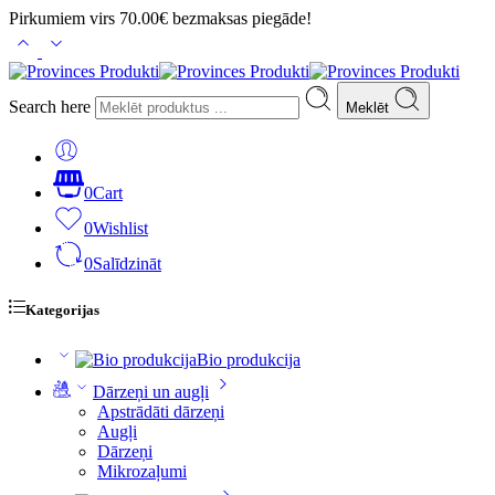
Pirkumiem virs 70.00€ bezmaksas piegāde!
Search here
Meklēt
0
Cart
0
Wishlist
0
Salīdzināt
Kategorijas
Bio produkcija
Dārzeņi un augļi
Apstrādāti dārzeņi
Augļi
Dārzeņi
Mikrozaļumi