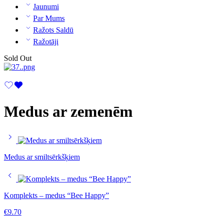
Jaunumi
Par Mums
Ražots Saldū
Ražotāji
Sold Out
Medus ar zemenēm
Medus ar smiltsērkšķiem
Komplekts – medus “Bee Happy”
€
9.70