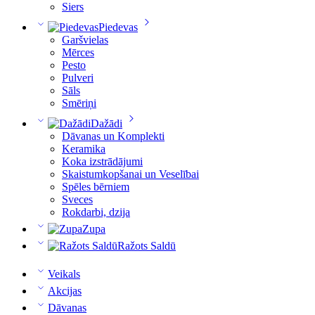
Siers
Piedevas
Garšvielas
Mērces
Pesto
Pulveri
Sāls
Smēriņi
Dažādi
Dāvanas un Komplekti
Keramika
Koka izstrādājumi
Skaistumkopšanai un Veselībai
Spēles bērniem
Sveces
Rokdarbi, dzija
Zupa
Ražots Saldū
Veikals
Akcijas
Dāvanas