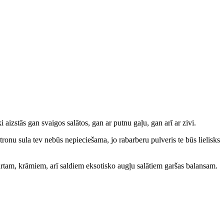
 aizstās gan svaigos salātos, gan ar putnu gaļu, gan arī ar zivi.
citronu sula tev nebūs nepieciešama, jo rabarberu pulveris te būs lielisks
rtam, krāmiem, arī saldiem eksotisko augļu salātiem garšas balansam.