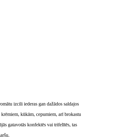
romātu izcili iederas gan dažādos saldajos
s, krēmiem, kūkām, cepumiem, arī brokastu
ās gatavotās konfektēs vai trifelītēs, tas
garšu.