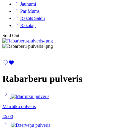
Jaunumi
Par Mums
Ražots Saldū
Ražotāji
Sold Out
Rabarberu pulveris
Mārrutku pulveris
€
6.00