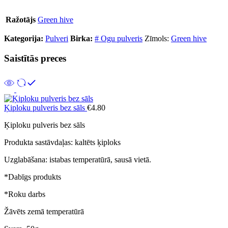
Ražotājs
Green hive
Kategorija:
Pulveri
Birka:
# Ogu pulveris
Zīmols:
Green hive
Saistītās preces
Ķiploku pulveris bez sāls
€
4.80
Ķiploku pulveris bez sāls
Produkta sastāvdaļas
: kaltēts ķiploks
Uzglabāšana
: istabas temperatūrā, sausā vietā.
*Dabīgs produkts
*Roku darbs
Žāvēts zemā temperatūrā