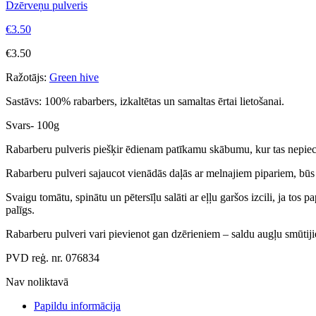
Dzērveņu pulveris
€
3.50
€
3.50
Ražotājs:
Green hive
Sastāvs: 100% rabarbers, izkaltētas un samaltas ērtai lietošanai.
Svars- 100g
Rabarberu pulveris piešķir ēdienam patīkamu skābumu, kur tas nepie
Rabarberu pulveri sajaucot vienādās daļās ar melnajiem pipariem, būs da
Svaigu tomātu, spinātu un pētersīļu salāti ar eļļu garšos izcili, ja tos 
palīgs.
Rabarberu pulveri vari pievienot gan dzērieniem – saldu augļu smūtij
PVD reģ. nr. 076834
Nav noliktavā
Papildu informācija