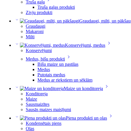
Truša gaļa
Truša gaļas produkti
Zivju produkti
Graudaugi, milti, un pākšau
Graudaugi
Makaroni
Milti
Konservējumi, medus
Konservējumi
Medus, bišu produkti
Bišu maize un pastilas
Medus
Putotais medus
Medus ar riekstiem un sēklām
Maize un konditoreja
Konditoreja
Maize
Sausmaizītes
Sausās maizes maisījumi
Piena produkti un olas
Kondensētais piens
Olas