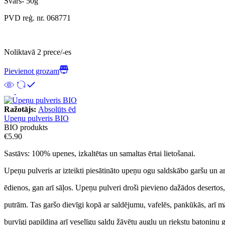
Svars- 50g
PVD reģ. nr. 068771
Noliktavā 2 prece/-es
Pievienot grozam
Ražotājs:
Absolūts ēd
Upeņu pulveris BIO
BIO produkts
€
5.90
Sastāvs: 100% upenes, izkaltētas un samaltas ērtai lietošanai.
Upeņu pulveris ar izteikti piesātināto upeņu ogu saldskābo garšu un a
ēdienos, gan arī sāļos. Upeņu pulveri droši pievieno dažādos deserto
putrām. Tas garšo dievīgi kopā ar saldējumu, vafelēs, pankūkās, arī māj
burvīgi papildina arī veselīgu saldu žāvētu augļu un riekstu batoniņu 