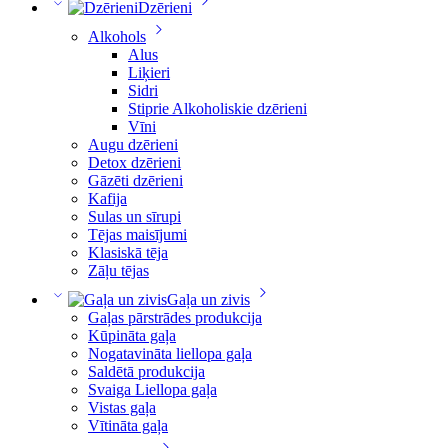
Dzērieni
Alkohols
Alus
Liķieri
Sidri
Stiprie Alkoholiskie dzērieni
Vīni
Augu dzērieni
Detox dzērieni
Gāzēti dzērieni
Kafija
Sulas un sīrupi
Tējas maisījumi
Klasiskā tēja
Zāļu tējas
Gaļa un zivis
Gaļas pārstrādes produkcija
Kūpināta gaļa
Nogatavināta liellopa gaļa
Saldētā produkcija
Svaiga Liellopa gaļa
Vistas gaļa
Vītināta gaļa