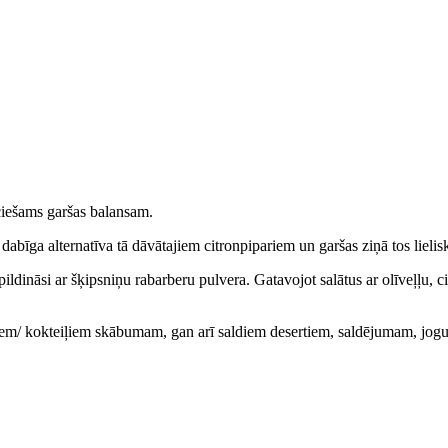
ciešams garšas balansam.
bīga alternatīva tā dāvātajiem citronpipariem un garšas ziņā tos lieliski
papildināsi ar šķipsniņu rabarberu pulvera. Gatavojot salātus ar olīveļļu, 
iem/ kokteiļiem skābumam, gan arī saldiem desertiem, saldējumam, jogu