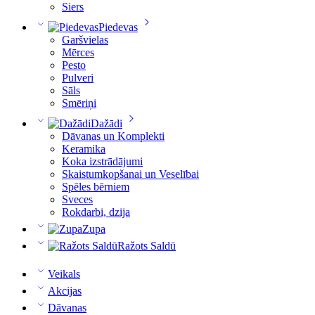
Siers
Piedevas
Garšvielas
Mērces
Pesto
Pulveri
Sāls
Smēriņi
Dažādi
Dāvanas un Komplekti
Keramika
Koka izstrādājumi
Skaistumkopšanai un Veselībai
Spēles bērniem
Sveces
Rokdarbi, dzija
Zupa
Ražots Saldū
Veikals
Akcijas
Dāvanas