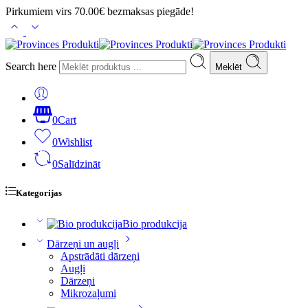
Pirkumiem virs 70.00€ bezmaksas piegāde!
Search here
Meklēt
0
Cart
0
Wishlist
0
Salīdzināt
Kategorijas
Bio produkcija
Dārzeņi un augļi
Apstrādāti dārzeņi
Augļi
Dārzeņi
Mikrozaļumi