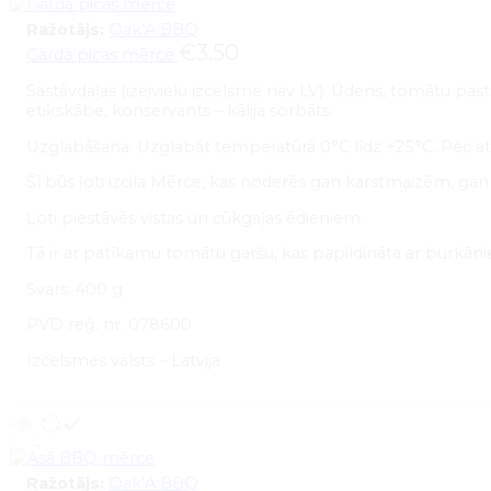
Ražotājs:
Oak’A BBQ
€
3.50
Garda picas mērce
Sastāvdaļas (izejvielu izcelsme nav LV): Ūdens, tomātu pasta
etiķskābe, konservants – kālija sorbāts.
Uzglabāšana: Uzglabāt temperatūrā 0°C līdz +25°C. Pēc at
Šī būs ļoti izcila Mērce, kas noderēs gan karstmaizēm, g
Ļoti piestāvēs vistas un cūkgaļas ēdieniem.
Tā ir ar patīkamu tomātu garšu, kas papildināta ar burkā
Svars: 400 g
PVD reģ. nr. 078600
Izcelsmes valsts – Latvija
Ražotājs:
Oak’A BBQ