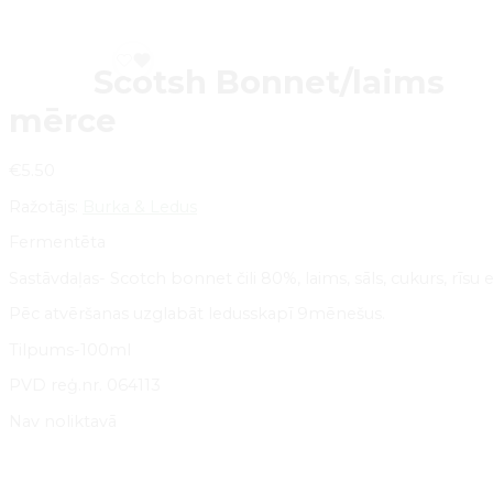
Scotsh Bonnet/laims
mērce
€
5.50
Ražotājs:
Burka & Ledus
Fermentēta
Sastāvdaļas- Scotch bonnet čili 80%, laims, sāls, cukurs, rīsu et
Pēc atvēršanas uzglabāt ledusskapī 9mēnešus.
Tilpums-100ml
PVD reģ.nr. 064113
Nav noliktavā