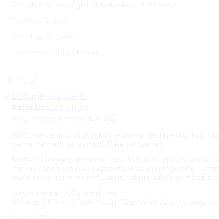
Pēc atvēršanas uzglabāt ledusskapī 9mēnešus.
Tilpums-100ml
PVD reģ.nr. 064113
Izcelsmes valsts – Latvija
Ražotājs:
Oak’A BBQ
€
4.20
BBQ mērce ar medu
BBQ mērce ar ļoti Latvisku piesitienu. Bišu medus, kas mi
pamatnēm un protams tūlītējai lietošanai!
Sastāvs: ( Izejvielu izcelsme nav LV) Ūdens, cukurs, iesala e
melnie pipari, ķiploku ekstrakts, skābuma regulētāji – citr
iesala etiķis (no miežiem),ūdens, cukurs, sāls, karamilizēts cuk
Uzturvērtība: (100g produkta)
674 kcal / 158 kJ / Tauki <0.5g / Ogļhidrāti 28g / to starp c
Svars-270g