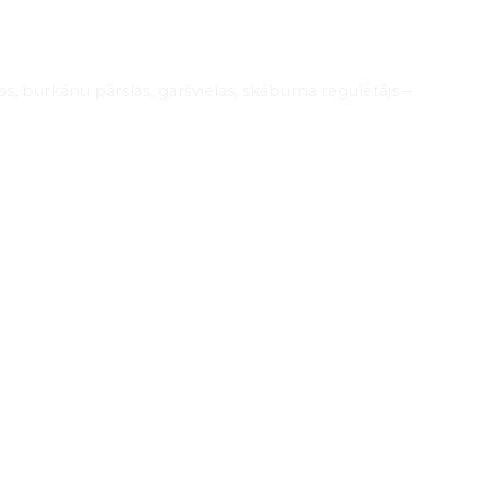
las, burkānu pārslas, garšvielas, skābuma regulētājs –