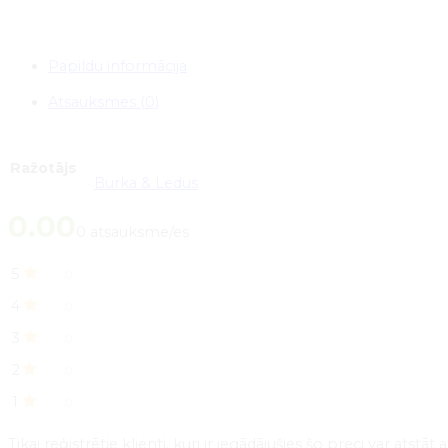
Papildu informācija
Atsauksmes (0)
Ražotājs
Burka & Ledus
0.00
0 atsauksme/es
5
0
4
0
3
0
2
0
1
0
Tikai reģistrētie klienti, kuri ir iegādājušies šo preci var atstā