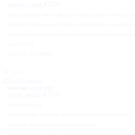
€
3.20
Asā BBQ mērce
Mūsu Asā BBQ mērce sākas ar saldām garšas notīm, bet n
Nedaudz brūnais cukurs kopā ar svaigi maltiem melniem p
Uzbūvēts asums no kajēnas, jalapeno un rozā pipariem ļoti 
Svars: 270 g
PVD reģ. nr. 078600
Ražotājs:
Oak’A BBQ
€
3.00
Tomātu kečups
Tomātu kečups
Mūsu Kečups, kurš papildināts ar grauzdētiem ķiplokiem.
Tomātīgs, ķiplokains ļoti gards produkts.
šis noteikti garšos visiem, jo ikdiena bez tā daudziem jau 