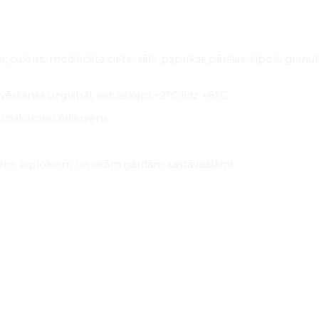
, cukurs, modificēta ciete, sāls, paprikas pārslas, sīpolu granu
vēršanas uzglabāt ledusskapī +2°C līdz +6°C.
an makaronu ēdieniem.
niem, ķiplokiem un citām gardām sastāvdaļām!