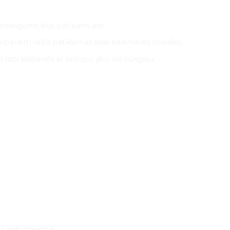
obeigums būs patīkami ass.
ipariem radīs patīkamas asas karameles nokrāsu.
labi saskanēs ar liellopu, jēru un cūkgaļu.
nav iedomājama!