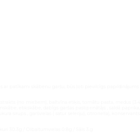
jas ar patīkami skābenu garšu, būs ļoti pievilcīgs papildināju
kstrakts (no miežiem), baltvīna etiķis, tomātu pasta, medus (3.4%
onskābe, etiķskābe, dabīgs garšas pastiprinātājs , saldā paprik
ura sirups , garšvielas ( satur seleriju), citronelļa), konservants 
ukuri 30.3g / Olbaltumvielas 0.8g / Sāls 3.g