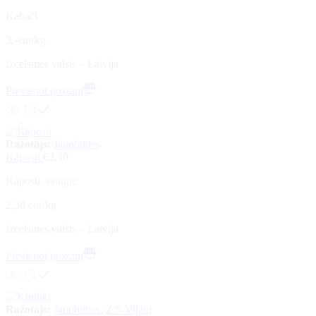
Kabači
3,-eur/kg
Izcelsmes valsts – Latvija
Pievienot grozam
Ražotājs:
Jaunbitītes
Kāposti
€
2.30
Kāposti, svaigie
2,30 eur/kg
Izcelsmes valsts – Latvija
Pievienot grozam
Ražotājs:
Jaunbitītes
,
Z/S Vijāni