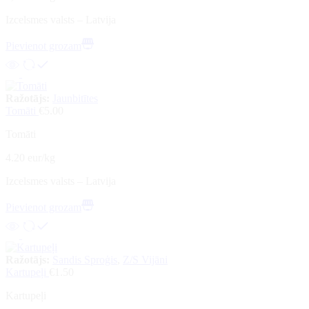
Izcelsmes valsts – Latvija
Pievienot grozam
Ražotājs:
Jaunbitītes
Tomāti
€
5.00
Tomāti
4.20 eur/kg
Izcelsmes valsts – Latvija
Pievienot grozam
Ražotājs:
Sandis Sproģis
,
Z/S Vijāni
Kartupeļi
€
1.50
Kartupeļi