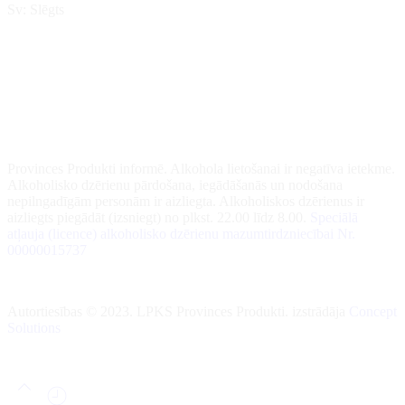
Sv: Slēgts
Provinces Produkti informē. Alkohola lietošanai ir negatīva ietekme.
Alkoholisko dzērienu pārdošana, iegādāšanās un nodošana
nepilngadīgām personām ir aizliegta. Alkoholiskos dzērienus ir
aizliegts piegādāt (izsniegt) no plkst. 22.00 līdz 8.00.
Speciālā
atļauja (licence) alkoholisko dzērienu mazumtirdzniecībai Nr.
00000015737
Autortiesības © 2023. LPKS Provinces Produkti. izstrādāja
Concept
Solutions