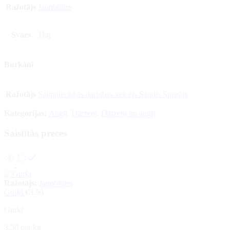
Ražotājs
Jaunbitītes
Svars
1kg
Burkāni
Ražotājs
Saimnieciskās darbības veicējs Sandis Sproģis
Kategorijas:
Augļi
,
Dārzeņi
,
Dārzeņi un augļi
Saistītās preces
Ražotājs:
Jaunbitītes
Gurķi
€
3.50
Gurķi
3,50 eur/kg