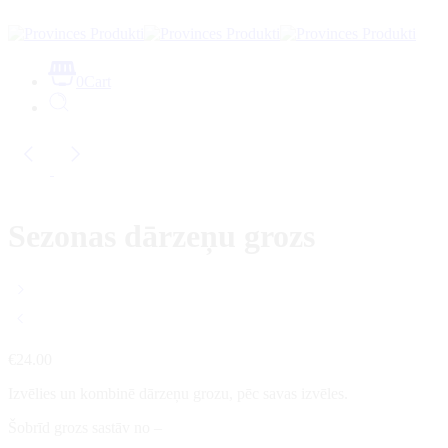
0
Cart
Sezonas dārzeņu grozs
€
24.00
Izvēlies un kombinē dārzeņu grozu, pēc savas izvēles.
Šobrīd grozs sastāv no –