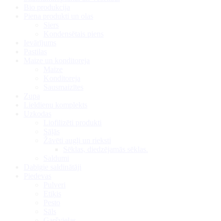
Bio produkcija
Piena produkti un olas
Siers
Kondensētais piens
Ievārījums
Pastilas
Maize un konditoreja
Maize
Konditoreja
Sausmaizītes
Zupa
Lieldienu komplekts
Uzkodas
Liofilizēti produkti
Sāļās
Žāvēti augļi un rieksti
Sēklas, diedzējamās sēklas.
Saldumi
Dabīgie saldinātāji
Piedevas
Pulveri
Etiķis
Pesto
Sāls
Garšvielas