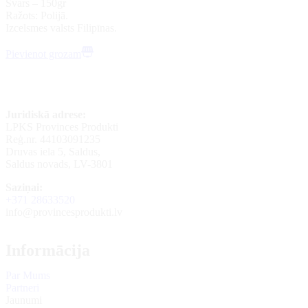
Svars – 150gr
Ražots: Polijā.
Izcelsmes valsts Filipīnas.
Pievienot grozam
Juridiskā adrese:
LPKS Provinces Produkti
Reģ.nr. 44103091235
Druvas iela 5, Saldus,
Saldus novads, LV-3801
Saziņai:
+371 28633520
info@provincesprodukti.lv
Informācija
Par Mums
Partneri
Jaunumi