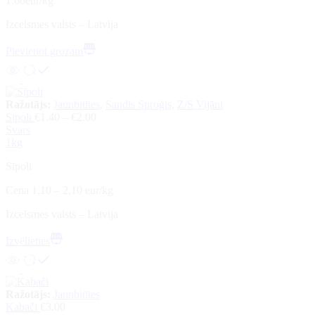
1.60eur/kg
Izcelsmes valsts – Latvija
Pievienot grozam
Ražotājs:
Jaunbitītes
,
Sandis Sproģis
,
Z/S Vijāni
Sīpoli
€
1.40
–
€
2.00
Svars
1kg
Sīpoli
Cena 1,10 – 2,10 eur/kg
Izcelsmes valsts – Latvija
Izvēlieties
Ražotājs:
Jaunbitītes
Kabači
€
3.00