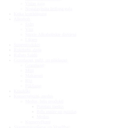
Vistas gaļa
Nogatavināta liellopa gaļa
Koka izstrādājumi
Alkohols
Sidri
Vīni
Stiprie Alkoholiskie dzērieni
Liķieri
Superprodukts
Rokdarbi, dzija
Ražots Saldū
Graudaugi, milti, un pākšaugi
Graudaugi
Milti
Makaroni
Rīsi
Pākšaugi
Kraukšķi
Konservējumi, medus
Medus, bišu produkti
Putotais medus
Bišu maize un pastilas
Medus
Konservējumi
Skaistumkopšanai un Veselībai