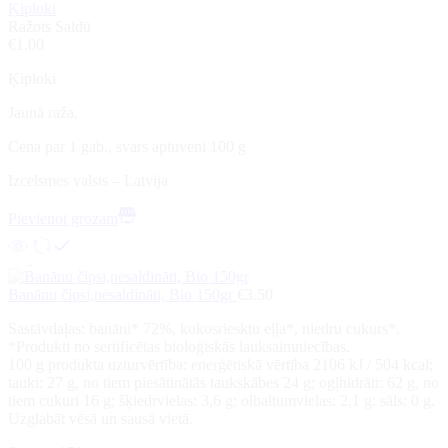
Ķiploki
Ražots Saldū
€
1.00
Ķiploki
Jaunā raža,
Cena par 1 gab., svars aptuveni 100 g
Izcelsmes valsts – Latvija
Pievienot grozam
Banānu čipsi,nesaldināti, Bio 150gr
€
3.50
Sastāvdaļas: banāni* 72%, kokosriesktu eļļa*, niedru cukurs*.
*Produkti no sertificētas bioloģiskās lauksaimniecības.
100 g produkta uzturvērtība: enerģētiskā vērtība 2106 kJ / 504 kcal;
tauki: 27 g, no tiem piesātinātās taukskābes 24 g; ogļhidrāti: 62 g, no
tiem cukuri 16 g; šķiedrvielas: 3,6 g; olbaltumvielas: 2,1 g; sāls: 0 g.
Uzglabāt vēsā un sausā vietā.