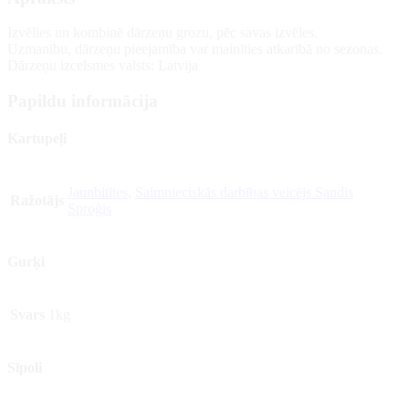
Izvēlies un kombinē dārzeņu grozu, pēc savas izvēles.
Uzmanību, dārzeņu pieejamība var mainīties atkarībā no sezonas.
Dārzeņu izcelsmes valsts: Latvija
Papildu informācija
Kartupeļi
Jaunbitītes
,
Saimnieciskās darbības veicējs Sandis
Ražotājs
Sproģis
Gurķi
Svars
1kg
Sīpoli