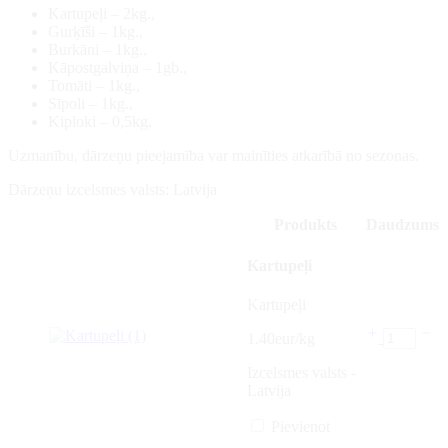
Kartupeļi – 2kg.,
Gurķīši – 1kg.,
Burkāni – 1kg.,
Kāpostgalviņa – 1gb.,
Tomāti – 1kg.,
Sīpoli – 1kg.,
Kiploki – 0,5kg.
Uzmanību, dārzeņu pieejamība var mainīties atkarībā no sezonas.
Dārzeņu izcelsmes valsts: Latvija
Produkts
Daudzums
Kartupeļi
Kartupeļi
1.40eur/kg
Izcelsmes valsts -
Latvija
Pievienot