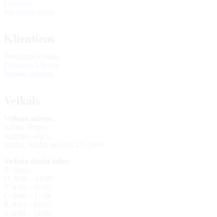
Licences
Par mums raksta
Klientiem
Privātuma Politika
Distances Līgums
Izsekot sūtijumu
Veikals
Veikala adrese:
Saldus Tirgus,
Kuldīgas iela 1,
Saldus, Saldus novads, LV-3801
Veikala darba laiks:
P: Slēgts
O: 9:00 – 14:00
T: 9:00 – 16:00
C: 9:00 – 17:00
P: 9:00 – 18:00
S: 8:00 – 14:00