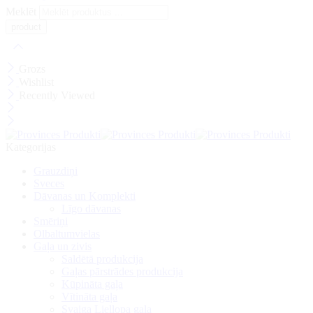
Meklēt
Grozs
Wishlist
Recently Viewed
Kategorijas
Grauzdiņi
Sveces
Dāvanas un Komplekti
Līgo dāvanas
Smēriņi
Olbaltumvielas
Gaļa un zivis
Saldētā produkcija
Gaļas pārstrādes produkcija
Kūpināta gaļa
Vītināta gaļa
Svaiga Liellopa gaļa