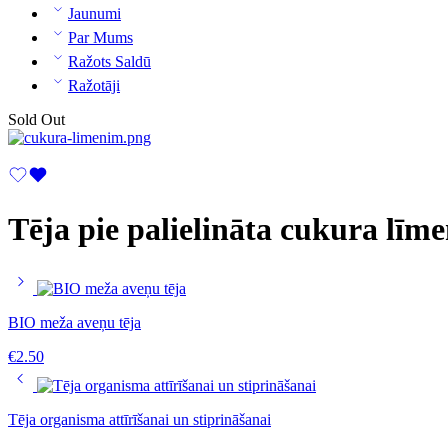
Jaunumi
Par Mums
Ražots Saldū
Ražotāji
Sold Out
Tēja pie palielināta cukura līm
BIO meža aveņu tēja
€
2.50
Tēja organisma attīrīšanai un stiprināšanai