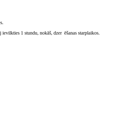
s.
 ievilkties 1 stundu, nokāš, dzer ēšanas starplaikos.