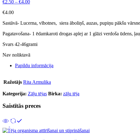
€
2.50
–
€
4.00
€
4.00
Sastāvā- Lucerna, vībotnes, siera āboliņš, auzas, pupiņu pākšu vārsne
Pagatavošana- 1 ēdamkaroti drogas aplej ar 1 glāzi verdoša ūdens, ļauj
Svars 42-46grami
Nav noliktavā
Papildu informācija
Ražotājs
Rita Armulika
Kategorija:
Zāļu tējas
Birka:
zāļu tēja
Saistītās preces