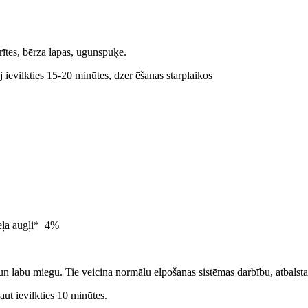
erītes, bērza lapas, ugunspuķe.
 ievilkties 15-20 minūtes, dzer ēšanas starplaikos
eļa augļi* 4%
 un labu miegu. Tie veicina normālu elpošanas sistēmas darbību, atbalst
ut ievilkties 10 minūtes.