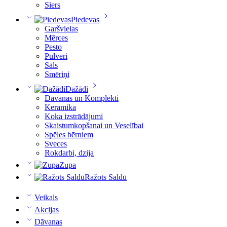
Siers
Piedevas
Garšvielas
Mērces
Pesto
Pulveri
Sāls
Smēriņi
Dažādi
Dāvanas un Komplekti
Keramika
Koka izstrādājumi
Skaistumkopšanai un Veselībai
Spēles bērniem
Sveces
Rokdarbi, dzija
Zupa
Ražots Saldū
Veikals
Akcijas
Dāvanas