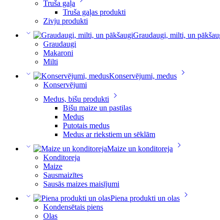
Truša gaļa
Truša gaļas produkti
Zivju produkti
Graudaugi, milti, un pākšau
Graudaugi
Makaroni
Milti
Konservējumi, medus
Konservējumi
Medus, bišu produkti
Bišu maize un pastilas
Medus
Putotais medus
Medus ar riekstiem un sēklām
Maize un konditoreja
Konditoreja
Maize
Sausmaizītes
Sausās maizes maisījumi
Piena produkti un olas
Kondensētais piens
Olas