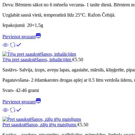
Deva: Bērniem sākot no 6 mēnešu vecuma- 1 tasīte dienā. Bērniem no
Uzglabāt sausā vietā, temperatūrā līdz 25°C. Ražots Čehijā.
Iepakojumā 20×1,5g
Pievienot grozam
Tēja pret saaukstēšanos, inhalācijām
€
5.50
Sastāvs- Salvija, izops, aveņu lapas, agastahe, mārsils, kliņģerīte, pipa
Pagatavošana- 2 ēdamkarotes drogas aplej ar 0.5 litru verdoša ūdens, u
Svars- 42-46 grami
Pievienot grozam
Pret saaukstēšanos, zāļu tēju maisījums
€
5.50
Sastāvs – raudene, piparmētra, gaiļbiksītes, mārpuķītes, fenheļa agast