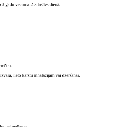
 3 gadu vecuma-2-3 tasītes dienā.
rmētra.
zvāra, lieto karstu inhalācijām vai dzeršanai.
ahe, ceļmallapas.