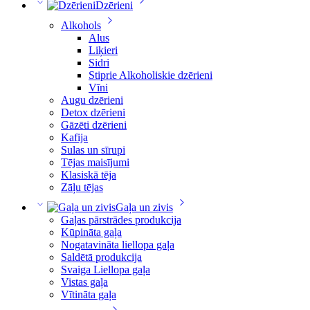
Dzērieni
Alkohols
Alus
Liķieri
Sidri
Stiprie Alkoholiskie dzērieni
Vīni
Augu dzērieni
Detox dzērieni
Gāzēti dzērieni
Kafija
Sulas un sīrupi
Tējas maisījumi
Klasiskā tēja
Zāļu tējas
Gaļa un zivis
Gaļas pārstrādes produkcija
Kūpināta gaļa
Nogatavināta liellopa gaļa
Saldētā produkcija
Svaiga Liellopa gaļa
Vistas gaļa
Vītināta gaļa