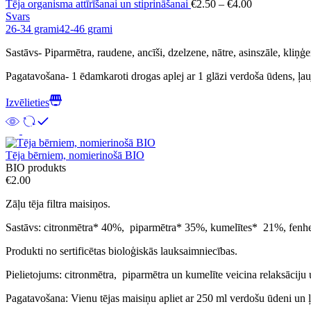
Tēja organisma attīrīšanai un stiprināšanai
€
2.50
–
€
4.00
Svars
26-34 grami
42-46 grami
Sastāvs- Piparmētra, raudene, ancīši, dzelzene, nātre, asinszāle, kliņģ
Pagatavošana- 1 ēdamkaroti drogas aplej ar 1 glāzi verdoša ūdens, ļauj
Izvēlieties
Tēja bērniem, nomierinošā BIO
BIO produkts
€
2.00
Zāļu tēja filtra maisiņos.
Sastāvs: citronmētra* 40%, piparmētra* 35%, kumelītes* 21%, fenh
Produkti no sertificētas bioloģiskās lauksaimniecības.
Pielietojums: citronmētra, piparmētra un kumelīte veicina relaksāciju
Pagatavošana: Vienu tējas maisiņu apliet ar 250 ml verdošu ūdeni un ļa