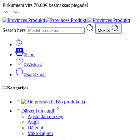
Pirkumiem virs 70.00€ bezmaksas piegāde!
Search here
Meklēt
0
Cart
0
Wishlist
0
Salīdzināt
Kategorijas
Bio produkcija
Dārzeņi un augļi
Apstrādāti dārzeņi
Augļi
Dārzeņi
Mikrozaļumi