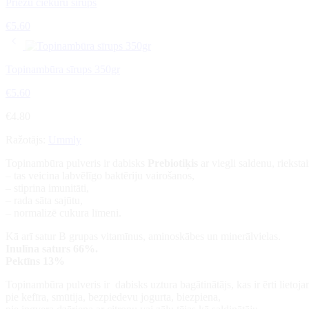
Priežu čiekuru sīrups
€
5.60
Topinambūra sīrups 350gr
€
5.60
€
4.80
Ražotājs:
Ummly
Topinambūra pulveris ir dabisks
Prebiotiķis
ar viegli saldenu, rieksta
– tas veicina labvēlīgo baktēriju vairošanos,
– stiprina imunitāti,
– rada sāta sajūtu,
– normalizē cukura līmeni.
Kā arī satur B grupas vitamīnus, aminoskābes un minerālvielas.
Inulīna saturs 66%.
Pektīns 13%
Topinambūra pulveris ir dabisks uztura bagātinātājs, kas ir ērti liet
pie kefīra, smūtija, bezpiedevu jogurta, biezpiena,