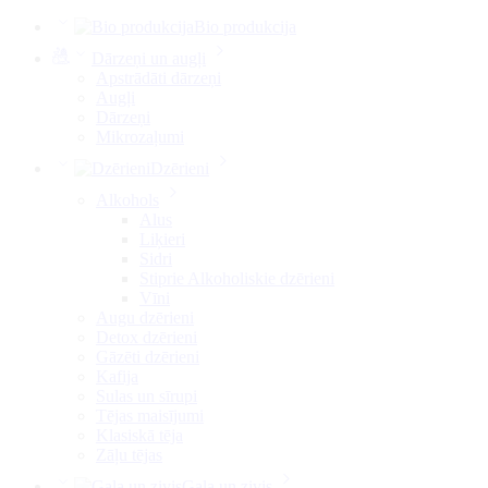
Bio produkcija
Dārzeņi un augļi
Apstrādāti dārzeņi
Augļi
Dārzeņi
Mikrozaļumi
Dzērieni
Alkohols
Alus
Liķieri
Sidri
Stiprie Alkoholiskie dzērieni
Vīni
Augu dzērieni
Detox dzērieni
Gāzēti dzērieni
Kafija
Sulas un sīrupi
Tējas maisījumi
Klasiskā tēja
Zāļu tējas
Gaļa un zivis