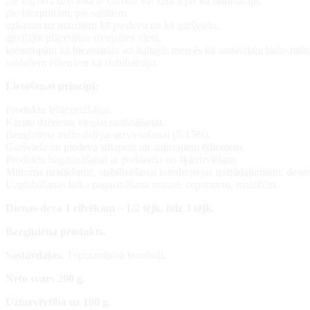
pie ingvera dzēriena ar citronu vai zāļu tējas kā saldinātāju,
pie biezputrām, pie salātiem
uzkaisot uz maizītēm kā piedevu un kā garšvielu,
apviļājot plācenīšus rīvmaizes vietā,
krēmzupām kā biezinātāju un baltajās mērcēs kā sastāvdaļu balto miltu
saldajiem ēdieniem kā stabilizētāju.
Lietošanas principi:
Produktu iebiezināšanai.
Karsto dzērienu vieglai saldināšanai.
Bezglutēna miltu daļējai aizvietošanai (5-15%).
Garšviela un piedeva siltajiem un aukstajiem ēdieniem.
Produktu bagātināšanai ar prebiotiķi un šķiedrvielām.
Mitruma uzsūkšanai, stabilizēšanai konditorejas izstrādājumiem, desert
Uzglabāšanas laika pagarināšana maizei, cepumiem, maizītēm.
Dienas deva 1 cilvēkam – 1/2 tējk. līdz 3 tējk.
Bezglutēna produkts.
Sastāvdaļas:
Topinambūra bumbuļi.
Neto svars 200 g.
Uzturvērtība uz 100 g.