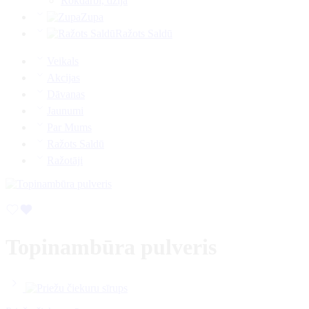
Rokdarbi, dzija
Zupa
Ražots Saldū
Veikals
Akcijas
Dāvanas
Jaunumi
Par Mums
Ražots Saldū
Ražotāji
Topinambūra pulveris