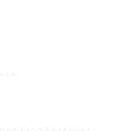
inu garšu:
ojams ikdienā kā piedeva ēdieniem un dzērieniem –