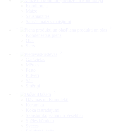
Maize un konditoreja
Konditoreja
Maize
Sausmaizītes
Sausās maizes maisījumi
Piena produkti un olas
Kondensētais piens
Olas
Siers
Piedevas
Garšvielas
Mērces
Pesto
Pulveri
Sāls
Smēriņi
Dažādi
Dāvanas un Komplekti
Keramika
Koka izstrādājumi
Skaistumkopšanai un Veselībai
Spēles bērniem
Sveces