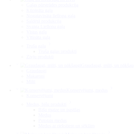
Gaļas pārstrādes produkcija
Kūpināta gaļa
Nogatavināta liellopa gaļa
Saldētā produkcija
Svaiga Liellopa gaļa
Vistas gaļa
Vītināta gaļa
Truša gaļa
Truša gaļas produkti
Zivju produkti
Graudaugi, milti, un pākšau
Graudaugi
Makaroni
Milti
Konservējumi, medus
Konservējumi
Medus, bišu produkti
Bišu maize un pastilas
Medus
Putotais medus
Medus ar riekstiem un sēklām