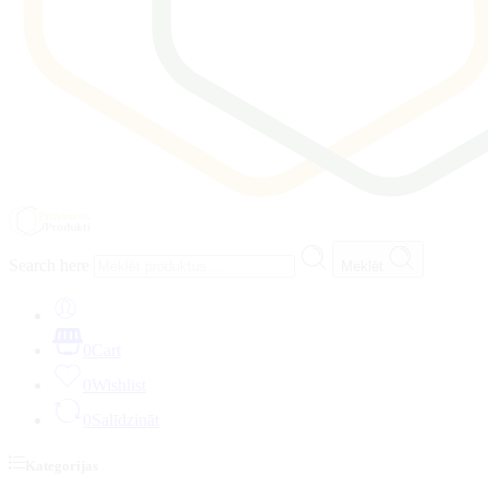
Search here
Meklēt
0
Cart
0
Wishlist
0
Salīdzināt
Kategorijas