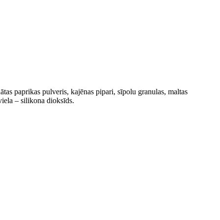
ātas paprikas pulveris, kajēnas pipari, sīpolu granulas, maltas
viela – silikona dioksīds.