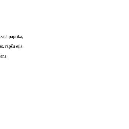
 zaļā paprika,
s, rapšu eļļa,
iāns,