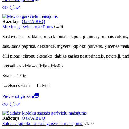
Ražotājs:
Oak’A BBQ
Mexico garšvielu maisījums
€
4.50
Sastāvdaļas – saldā paprika kūpināta, sīpolu granulas, brūnais cukurs,
sāls, saldā paprika, dekstroze, ingvers, ķiploku pulveris, ķimenes malta
čilli pipari, citronu ekstrakts, dabīgs garšas pastiprinātājs, pētersīļi, tim
pretsalipes viela – silīcija dioksīds.
Svars – 170g
Izcelsmes valsts – Latvija
Pievienot grozam
Ražotājs:
Oak’A BBQ
Saldais/ ķiploku sausais garšvielu maisījums
€
4.10