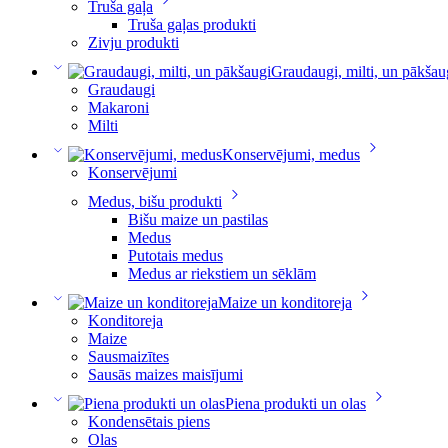
Truša gaļa
Truša gaļas produkti
Zivju produkti
Graudaugi, milti, un pākšau
Graudaugi
Makaroni
Milti
Konservējumi, medus
Konservējumi
Medus, bišu produkti
Bišu maize un pastilas
Medus
Putotais medus
Medus ar riekstiem un sēklām
Maize un konditoreja
Konditoreja
Maize
Sausmaizītes
Sausās maizes maisījumi
Piena produkti un olas
Kondensētais piens
Olas