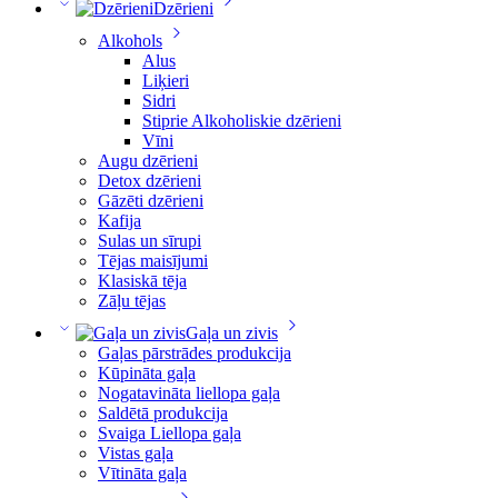
Dzērieni
Alkohols
Alus
Liķieri
Sidri
Stiprie Alkoholiskie dzērieni
Vīni
Augu dzērieni
Detox dzērieni
Gāzēti dzērieni
Kafija
Sulas un sīrupi
Tējas maisījumi
Klasiskā tēja
Zāļu tējas
Gaļa un zivis
Gaļas pārstrādes produkcija
Kūpināta gaļa
Nogatavināta liellopa gaļa
Saldētā produkcija
Svaiga Liellopa gaļa
Vistas gaļa
Vītināta gaļa