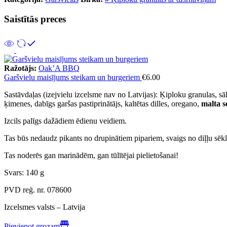
Saistītās preces
Ražotājs:
Oak’A BBQ
Garšvielu maisījums steikam un burgeriem
€
6.00
Sastāvdaļas (izejvielu izcelsme nav no Latvijas): Ķiploku granulas, sāls
ķimenes, dabīgs garšas pastiprinātājs, kaltētas dilles, oregano,
malta s
Izcils palīgs dažādiem ēdienu veidiem.
Tas būs nedaudz pikants no drupinātiem pipariem, svaigs no diļļu sēkl
Tas noderēs gan marinādēm, gan tūlītējai pielietošanai!
Svars: 140 g
PVD reģ. nr. 078600
Izcelsmes valsts – Latvija
Pievienot grozam