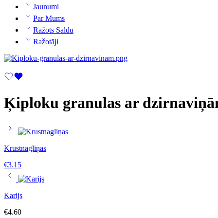
Jaunumi
Par Mums
Ražots Saldū
Ražotāji
Ķiploku granulas ar dzirnaviņ
Krustnagliņas
€
3.15
Karijs
€
4.60