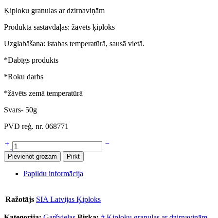
Ķiploku granulas ar dzirnaviņām
Produ
kta
sastāvdaļas
: žāvēts ķiploks
Uzglabāšana
: istabas temperatūrā, sausā vietā.
*Dabīgs produkts
*Roku darbs
*žāvēts zemā temperatūrā
Svars- 50g
PVD reģ. nr. 068771
Pievienot grozam
Pirkt
Papildu informācija
Ražotājs
SIA Latvijas Ķiploks
Kategorija:
Garšvielas
Birka:
# Ķiploku granulas ar dzirnaviņām