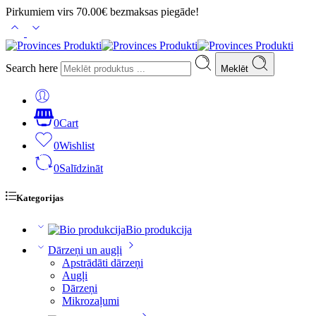
Pirkumiem virs 70.00€ bezmaksas piegāde!
Search here
Meklēt
0
Cart
0
Wishlist
0
Salīdzināt
Kategorijas
Bio produkcija
Dārzeņi un augļi
Apstrādāti dārzeņi
Augļi
Dārzeņi
Mikrozaļumi