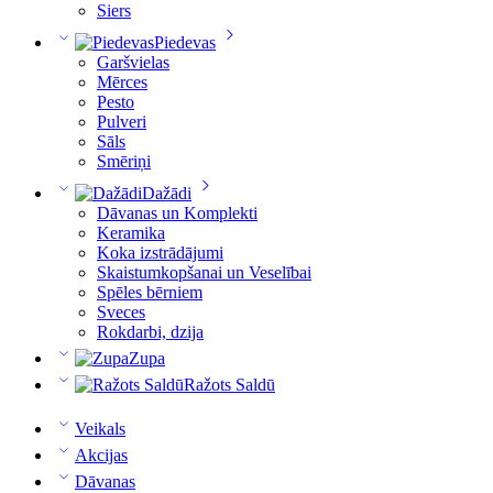
Siers
Piedevas
Garšvielas
Mērces
Pesto
Pulveri
Sāls
Smēriņi
Dažādi
Dāvanas un Komplekti
Keramika
Koka izstrādājumi
Skaistumkopšanai un Veselībai
Spēles bērniem
Sveces
Rokdarbi, dzija
Zupa
Ražots Saldū
Veikals
Akcijas
Dāvanas