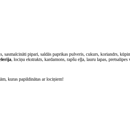
, sasmalcināti pipari, saldās paprikas pulveris, cukurs, koriandrs, kūpin
elerija
, lociņu ekstrakts, kardamons, rapšu eļļa, lauru lapas, pretsalipes 
ām, kuras papildinātas ar lociņiem!