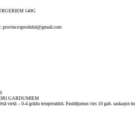
URGERIEM 140G
stu: provincesprodukti@gmail.com
S
IORI GARDUMIEM
 0-4 grādu temperatūrā. Pasūtījumus virs 10 gab. saskaņot indivi