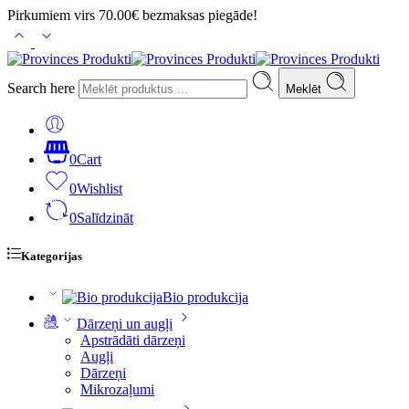
Pirkumiem virs 70.00€ bezmaksas piegāde!
Search here
Meklēt
0
Cart
0
Wishlist
0
Salīdzināt
Kategorijas
Bio produkcija
Dārzeņi un augļi
Apstrādāti dārzeņi
Augļi
Dārzeņi
Mikrozaļumi