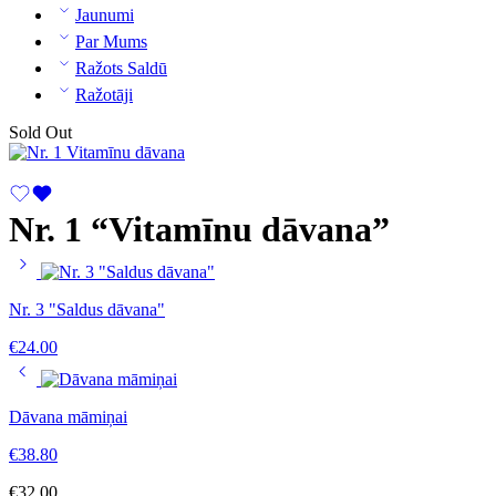
Jaunumi
Par Mums
Ražots Saldū
Ražotāji
Sold Out
Nr. 1 “Vitamīnu dāvana”
Nr. 3 "Saldus dāvana"
€
24.00
Dāvana māmiņai
€
38.80
€
32.00