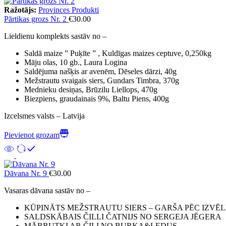
Ražotājs:
Provinces Produkti
Pārtikas grozs Nr. 2
€
30.00
Lieldienu komplekts sastāv no –
Saldā maize ” Puķīte ” , Kuldīgas maizes ceptuve, 0,250kg
Māju olas, 10 gb., Laura Logina
Saldējuma našķis ar avenēm, Dēseles dārzi, 40g
Mežstrautu svaigais siers, Gundars Timbra, 370g
Mednieku desiņas, Brūzilu Liellops, 470g
Biezpiens, graudainais 9%, Baltu Piens, 400g
Izcelsmes valsts – Latvija
Pievienot grozam
Dāvana Nr. 9
€
30.00
Vasaras dāvana sastāv no –
KŪPINĀTS MEŽSTRAUTU SIERS – GARŠA PĒC IZVĒL
SALDSKĀBAIS ČILLI ČATNIJS NO SERGEJA JĒGERA
MĀRRUTKI AR ČILI NO BURKA&LEDUS