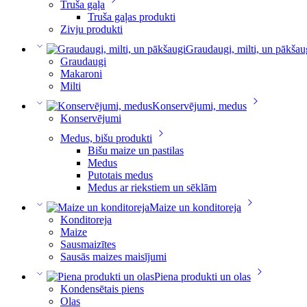
Truša gaļa
Truša gaļas produkti
Zivju produkti
Graudaugi, milti, un pākšau
Graudaugi
Makaroni
Milti
Konservējumi, medus
Konservējumi
Medus, bišu produkti
Bišu maize un pastilas
Medus
Putotais medus
Medus ar riekstiem un sēklām
Maize un konditoreja
Konditoreja
Maize
Sausmaizītes
Sausās maizes maisījumi
Piena produkti un olas
Kondensētais piens
Olas