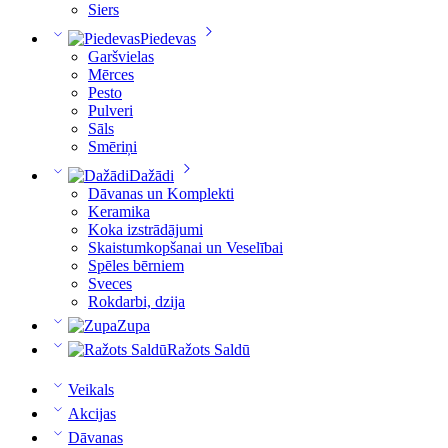
Siers
Piedevas
Garšvielas
Mērces
Pesto
Pulveri
Sāls
Smēriņi
Dažādi
Dāvanas un Komplekti
Keramika
Koka izstrādājumi
Skaistumkopšanai un Veselībai
Spēles bērniem
Sveces
Rokdarbi, dzija
Zupa
Ražots Saldū
Veikals
Akcijas
Dāvanas