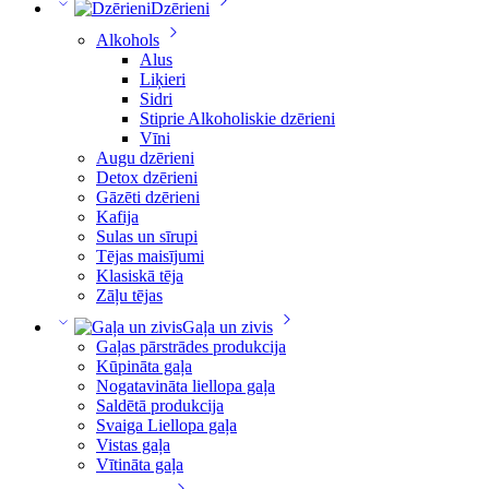
Dzērieni
Alkohols
Alus
Liķieri
Sidri
Stiprie Alkoholiskie dzērieni
Vīni
Augu dzērieni
Detox dzērieni
Gāzēti dzērieni
Kafija
Sulas un sīrupi
Tējas maisījumi
Klasiskā tēja
Zāļu tējas
Gaļa un zivis
Gaļas pārstrādes produkcija
Kūpināta gaļa
Nogatavināta liellopa gaļa
Saldētā produkcija
Svaiga Liellopa gaļa
Vistas gaļa
Vītināta gaļa