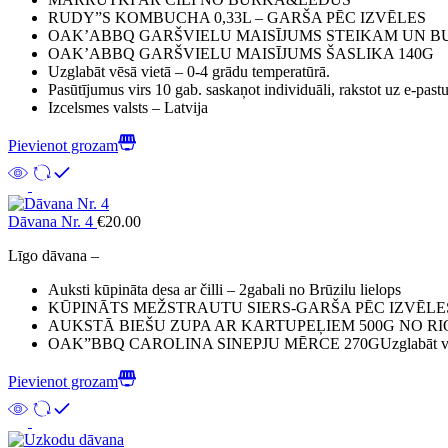
RUDY”S KOMBUCHA 0,33L – GARŠA PĒC IZVĒLES
OAK’ABBQ GARŠVIELU MAISĪJUMS STEIKAM UN B
OAK’ABBQ GARŠVIELU MAISĪJUMS ŠASLIKA 140G
Uzglabāt vēsā vietā – 0-4 grādu temperatūrā.
Pasūtījumus virs 10 gab. saskaņot individuāli, rakstot uz e-pa
Izcelsmes valsts – Latvija
Pievienot grozam
Dāvana Nr. 4
€
20.00
Līgo dāvana –
Auksti kūpināta desa ar čilli – 2gabali no Brūzilu lielops
KŪPINĀTS MEŽSTRAUTU SIERS-GARŠA PĒC IZVĒLE
AUKSTĀ BIEŠU ZUPA AR KARTUPEĻIEM 500G NO R
OAK”BBQ CAROLINA SINEPJU MĒRCE 270GUzglabāt vēsā vietā –
Pievienot grozam