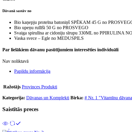
Dāvanā sastāv no
Bio kaņepju proteīna batoniņš SPĒKAM 45 G no PROSVEG
Bio upeņu rullīši 50 G no PROSVEGO
Svaiga spirulīna ar cidoniju sīrupu 330ML no PPIRULINA
N
Vaska svece – Egle no MEDUSPILS
Par lielākiem dāvanu pasūtījumiem interesēties individuāli
Nav noliktavā
Papildu informācija
Ražotājs
Provinces Produkti
Kategorija:
Dāvanas un Komplekti
Birka:
# Nr. 1 "Vitamīnu dāvan
Saistītās preces