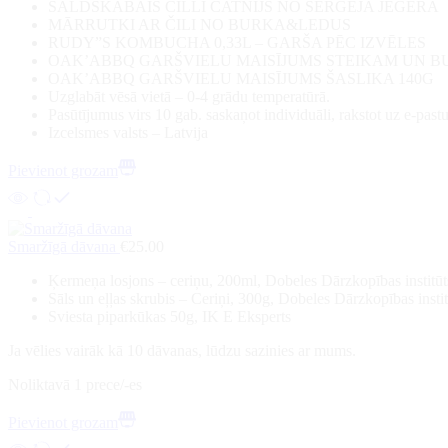
SALDSKĀBAIS ČILLI ČATNIJS NO SERGEJA JĒGERA
MĀRRUTKI AR ČILI NO BURKA&LEDUS
RUDY”S KOMBUCHA 0,33L – GARŠA PĒC IZVĒLES
OAK’ABBQ GARŠVIELU MAISĪJUMS STEIKAM UN B
OAK’ABBQ GARŠVIELU MAISĪJUMS ŠASLIKA 140G
Uzglabāt vēsā vietā – 0-4 grādu temperatūrā.
Pasūtījumus virs 10 gab. saskaņot individuāli, rakstot uz e-pa
Izcelsmes valsts – Latvija
Pievienot grozam
Smaržīgā dāvana
€
25.00
Ķermeņa losjons – ceriņu, 200ml, Dobeles Dārzkopības institūt
Sāls un eļļas skrubis – Ceriņi, 300g, Dobeles Dārzkopības instit
Sviesta piparkūkas 50g, IK E Eksperts
Ja vēlies vairāk kā 10 dāvanas, lūdzu sazinies ar mums.
Noliktavā 1 prece/-es
Pievienot grozam