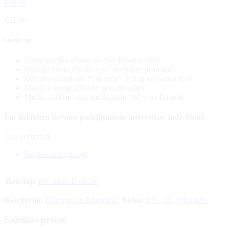
€
39.00
€
21.00
Sastāv no
Ziemassvētku džems no SIA Dēseles dārzi
Hibisku ziedu tēja no KS ”Provinces produkti”
Dāvanu komplekts ”Lavanda” 3x33g no Green hive
Dateļu cepumi 250g no graudu spēks
Medus suflē ar rožu ziedlapiņām 60 g no Rāmriti
Par lielākiem dāvanu pasūtījumiem interesēties individuāli
Nav noliktavā
Papildu informācija
Ražotājs
Provinces Produkti
Kategorija:
Dāvanas un Komplekti
Birka:
# Nr. 20 Tējas laiks
Saistītās preces