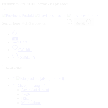
Pirkumiem virs 70.00€ bezmaksas piegāde!
Search here
Meklēt
0
Cart
0
Wishlist
0
Salīdzināt
Kategorijas
Bio produkcija
Dārzeņi un augļi
Apstrādāti dārzeņi
Augļi
Dārzeņi
Mikrozaļumi