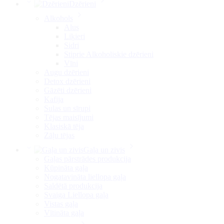
Dzērieni
Alkohols
Alus
Liķieri
Sidri
Stiprie Alkoholiskie dzērieni
Vīni
Augu dzērieni
Detox dzērieni
Gāzēti dzērieni
Kafija
Sulas un sīrupi
Tējas maisījumi
Klasiskā tēja
Zāļu tējas
Gaļa un zivis
Gaļas pārstrādes produkcija
Kūpināta gaļa
Nogatavināta liellopa gaļa
Saldētā produkcija
Svaiga Liellopa gaļa
Vistas gaļa
Vītināta gaļa