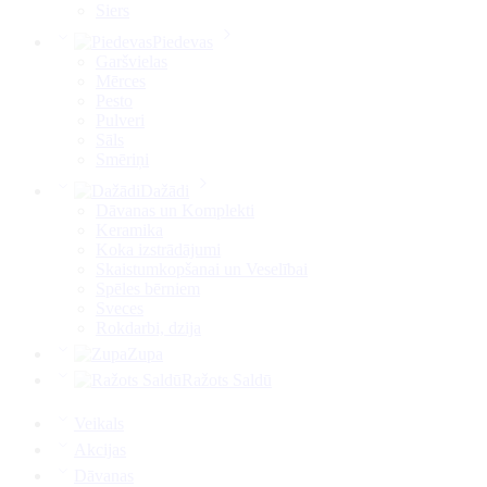
Siers
Piedevas
Garšvielas
Mērces
Pesto
Pulveri
Sāls
Smēriņi
Dažādi
Dāvanas un Komplekti
Keramika
Koka izstrādājumi
Skaistumkopšanai un Veselībai
Spēles bērniem
Sveces
Rokdarbi, dzija
Zupa
Ražots Saldū
Veikals
Akcijas
Dāvanas