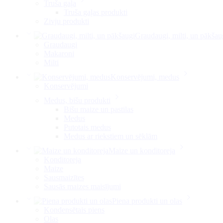
Truša gaļa
Truša gaļas produkti
Zivju produkti
Graudaugi, milti, un pākšau
Graudaugi
Makaroni
Milti
Konservējumi, medus
Konservējumi
Medus, bišu produkti
Bišu maize un pastilas
Medus
Putotais medus
Medus ar riekstiem un sēklām
Maize un konditoreja
Konditoreja
Maize
Sausmaizītes
Sausās maizes maisījumi
Piena produkti un olas
Kondensētais piens
Olas