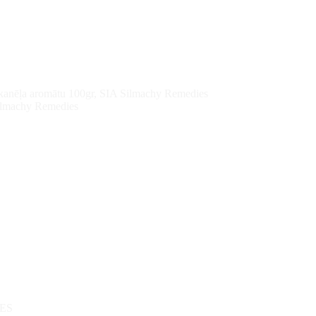
n kanēļa aromātu 100gr, SIA Silmachy Remedies
Silmachy Remedies
ES