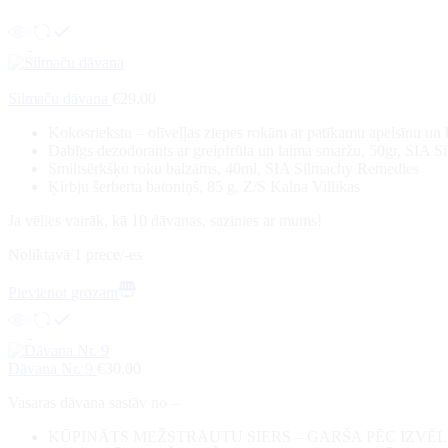
Silmaču dāvana
€
29.00
Kokosriekstu – olīveļļas ziepes rokām ar patīkamu apelsīnu u
Dabīgs dezodorants ar greipfrūta un laima smaržu, 50gr, SIA 
Smiltsērkšķu roku balzāms, 40ml, SIA Silmachy Remedies
Ķirbju šerberta batoniņš, 85 g, Z/S Kalna Villikas
Ja vēlies vairāk, kā 10 dāvanas, sazinies ar mums!
Noliktavā 1 prece/-es
Pievienot grozam
Dāvana Nr. 9
€
30.00
Vasaras dāvana sastāv no –
KŪPINĀTS MEŽSTRAUTU SIERS – GARŠA PĒC IZVĒL