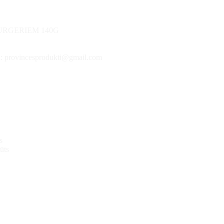
URGERIEM 140G
stu: provincesprodukti@gmail.com
s
ūts