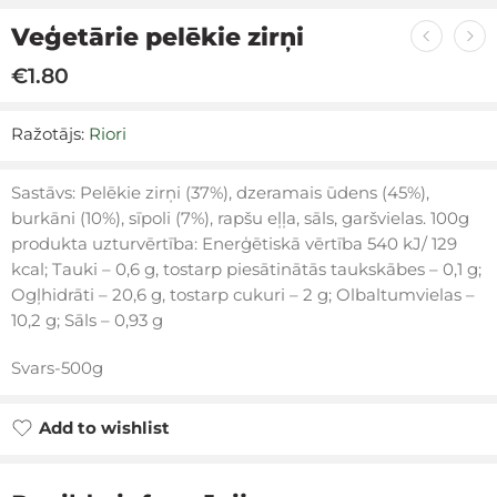
Veģetārie pelēkie zirņi
€
1.80
Ražotājs:
Riori
Sastāvs: Pelēkie zirņi (37%), dzeramais ūdens (45%),
burkāni (10%), sīpoli (7%), rapšu eļļa, sāls, garšvielas. 100g
produkta uzturvērtība: Enerģētiskā vērtība 540 kJ/ 129
kcal; Tauki – 0,6 g, tostarp piesātinātās taukskābes – 0,1 g;
Ogļhidrāti – 20,6 g, tostarp cukuri – 2 g; Olbaltumvielas –
10,2 g; Sāls – 0,93 g
Svars-500g
Add to wishlist