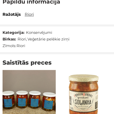
Papildu informācija
Ražotājs
Riori
Kategorija:
Konservējumi
Birkas:
Riori
,
Veģetārie pelēkie zirņi
Zīmols:
Riori
Saistītās preces