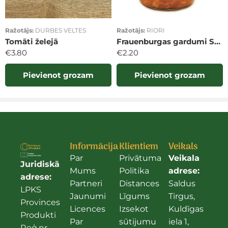
Ražotājs:
DURBES VELTES
Ražotājs:
RIORI
Tomāti želejā
Frauenburgas gardumi Soļanka
€
3.80
€
2.20
Pievienot grozam
Pievienot grozam
Informācija
Klientiem
Veikals
Par
Privātuma
Veikala
Juridiskā
Mums
Politika
adrese:
adrese:
Partneri
Distances
Saldus
LPKS
Jaunumi
Līgums
Tirgus,
Provinces
Licences
Izsekot
Kuldīgas
Produkti
Par
sūtijumu
iela 1,
Reģ.nr.