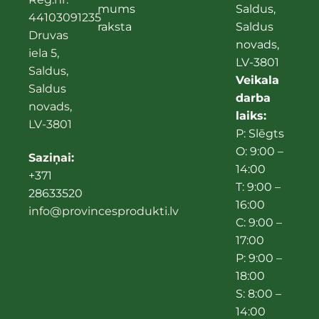
mums
Saldus,
44103091235
raksta
Saldus
Druvas
novads,
iela 5,
LV-3801
Saldus,
Veikala
Saldus
darba
novads,
laiks:
LV-3801
P: Slēgts
O: 9:00 –
Saziņai:
14:00
+371
T: 9:00 –
28633520
16:00
info@provincesprodukti.lv
C: 9:00 –
17:00
P: 9:00 –
18:00
S: 8:00 –
14:00