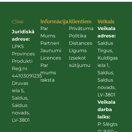
Informācija
Klientiem
Veikals
Par
Privātuma
Veikala
Juridiskā
Mums
Politika
adrese:
adrese:
Partneri
Distances
Saldus
LPKS
Jaunumi
Līgums
Tirgus,
Provinces
Licences
Izsekot
Kuldīgas
Produkti
Par
sūtijumu
iela 1,
Reģ.nr.
mums
Saldus,
44103091235
raksta
Saldus
Druvas
novads,
iela 5,
LV-3801
Saldus,
Veikala
Saldus
darba
novads,
laiks:
LV-3801
P: Slēgts
O: 9:00 –