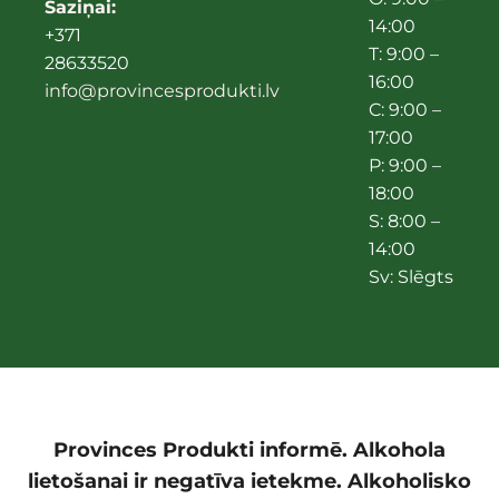
Saziņai:
14:00
+371
T: 9:00 –
28633520
16:00
info@provincesprodukti.lv
C: 9:00 –
17:00
P: 9:00 –
18:00
S: 8:00 –
14:00
Sv: Slēgts
Provinces Produkti informē. Alkohola
lietošanai ir negatīva ietekme. Alkoholisko