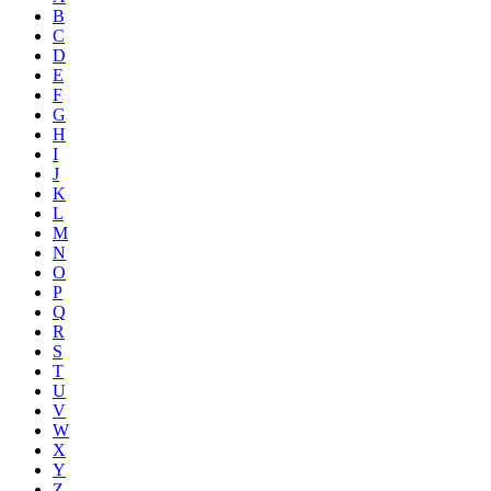
B
C
D
E
F
G
H
I
J
K
L
M
N
O
P
Q
R
S
T
U
V
W
X
Y
Z