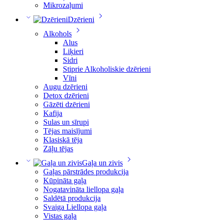
Mikrozaļumi
Dzērieni
Alkohols
Alus
Liķieri
Sidri
Stiprie Alkoholiskie dzērieni
Vīni
Augu dzērieni
Detox dzērieni
Gāzēti dzērieni
Kafija
Sulas un sīrupi
Tējas maisījumi
Klasiskā tēja
Zāļu tējas
Gaļa un zivis
Gaļas pārstrādes produkcija
Kūpināta gaļa
Nogatavināta liellopa gaļa
Saldētā produkcija
Svaiga Liellopa gaļa
Vistas gaļa