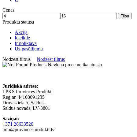
Cenas
Filter
Produkta statusa
Akcija
Ieteiktie
Ir noliktavā
Uz pasūtījumu
Nodzēst filtrus
Nodzēst filtrus
Neviena prece netika atrasta.
Juridiskā adrese:
LPKS Provinces Produkti
Reģ.nr. 44103091235
Druvas iela 5, Saldus,
Saldus novads, LV-3801
Saziņai:
+371 28633520
info@provincesprodukti.lv