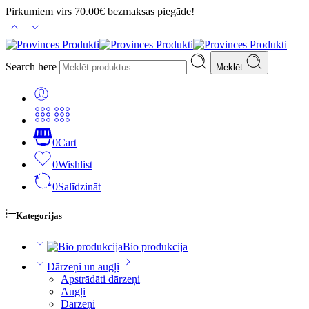
Pirkumiem virs 70.00€ bezmaksas piegāde!
Search here
Meklēt
0
Cart
0
Wishlist
0
Salīdzināt
Kategorijas
Bio produkcija
Dārzeņi un augļi
Apstrādāti dārzeņi
Augļi
Dārzeņi