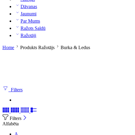
Dāvanas
Jaunumi
Par Mums
Ražots Saldū
Ražotāji
Home
Produkts Ražotājs
Burka & Ledus
Filters
Filters
Alfabēta
A