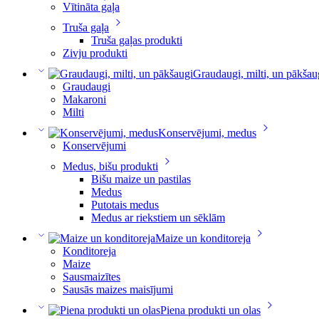
Vītināta gaļa
Truša gaļa
Truša gaļas produkti
Zivju produkti
Graudaugi, milti, un pākšau
Graudaugi
Makaroni
Milti
Konservējumi, medus
Konservējumi
Medus, bišu produkti
Bišu maize un pastilas
Medus
Putotais medus
Medus ar riekstiem un sēklām
Maize un konditoreja
Konditoreja
Maize
Sausmaizītes
Sausās maizes maisījumi
Piena produkti un olas