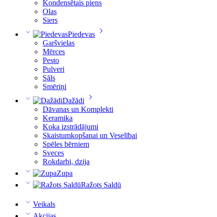
Kondensētais piens
Olas
Siers
Piedevas
Garšvielas
Mērces
Pesto
Pulveri
Sāls
Smēriņi
Dažādi
Dāvanas un Komplekti
Keramika
Koka izstrādājumi
Skaistumkopšanai un Veselībai
Spēles bērniem
Sveces
Rokdarbi, dzija
Zupa
Ražots Saldū
Veikals
Akcijas