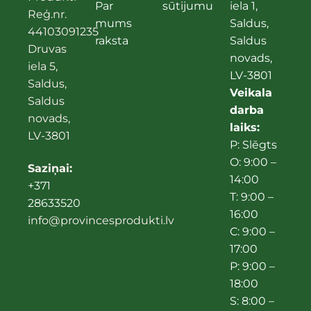
Par
sūtijumu
iela 1,
Reģ.nr.
mums
Saldus,
44103091235
raksta
Saldus
Druvas
novads,
iela 5,
LV-3801
Saldus,
Veikala
Saldus
darba
novads,
laiks:
LV-3801
P: Slēgts
O: 9:00 –
Saziņai:
14:00
+371
T: 9:00 –
28633520
16:00
info@provincesprodukti.lv
C: 9:00 –
17:00
P: 9:00 –
18:00
S: 8:00 –