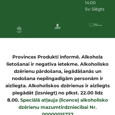
14:00
Sv: Slēgts
Provinces Produkti informē. Alkohola
lietošanai ir negatīva ietekme. Alkoholisko
dzērienu pārdošana, iegādāšanās un
nodošana nepilngadīgām personām ir
aizliegta. Alkoholiskos dzērienus ir aizliegts
piegādāt (izsniegt) no plkst. 22.00 līdz
8.00.
Speciālā atļauja (licence) alkoholisko
dzērienu mazumtirdzniecībai Nr.
00000015737