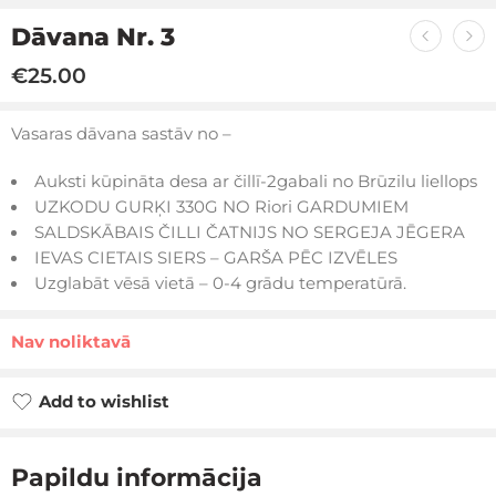
Dāvana Nr. 3
€
25.00
Vasaras dāvana sastāv no –
Auksti kūpināta desa ar čillī-2gabali no Brūzilu liellops
UZKODU GURĶI 330G NO Riori GARDUMIEM
SALDSKĀBAIS ČILLI ČATNIJS NO SERGEJA JĒGERA
IEVAS CIETAIS SIERS – GARŠA PĒC IZVĒLES
Uzglabāt vēsā vietā – 0-4 grādu temperatūrā.
Nav noliktavā
Add to wishlist
Papildu informācija