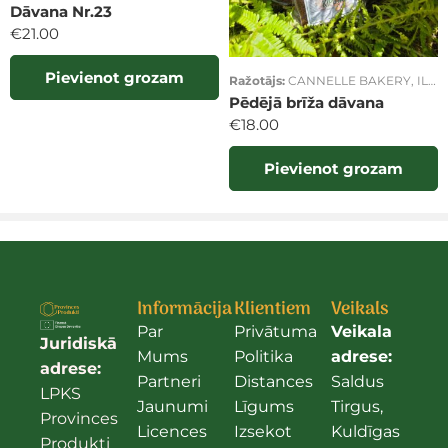
Dāvana Nr.23
€
21.00
Pievienot grozam
Ražotājs:
CANNELLE BAKERY
,
ILUTA STRAĢE
Pēdējā brīža dāvana
€
18.00
Pievienot grozam
Informācija
Klientiem
Veikals
Par
Privātuma
Veikala
Juridiskā
Mums
Politika
adrese:
adrese:
Partneri
Distances
Saldus
LPKS
Jaunumi
Līgums
Tirgus,
Provinces
Licences
Izsekot
Kuldīgas
Produkti